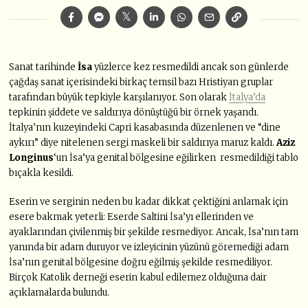
Sanat tarihinde
İsa
yüzlerce kez resmedildi ancak son günlerde
çağdaş sanat içerisindeki birkaç temsil bazı Hristiyan gruplar
tarafından büyük tepkiyle karşılanıyor. Son olarak
İtalya’da
tepkinin şiddete ve saldırıya dönüştüğü bir örnek yaşandı.
İtalya’nın kuzeyindeki Capri kasabasında düzenlenen ve “dine
aykırı” diye nitelenen sergi maskeli bir saldırıya maruz kaldı.
Aziz
Longinus
‘un İsa’ya genital bölgesine eğilirken resmedildiği tablo
bıçakla kesildi.
Eserin ve serginin neden bu kadar dikkat çektiğini anlamak için
esere bakmak yeterli: Eserde Saltini İsa’yı ellerinden ve
ayaklarından çivilenmiş bir şekilde resmediyor. Ancak, İsa’nın tam
yanında bir adam duruyor ve izleyicinin yüzünü göremediği adam
İsa’nın genital bölgesine doğru eğilmiş şekilde resmediliyor.
Birçok Katolik derneği eserin kabul edilemez olduğuna dair
açıklamalarda bulundu.