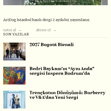
ArtDog Istanbul basılı dergi 2 ayda bir yayımlanır.
satın al →
abone ol →
SON YAZILAR
2027 Bogotá Bienali
Bedri Baykam’ın “Aynı Anda”
sergisi Inspera Bodrum’da
Trençkotun Dönüşümü: Burberry
ve V&A’dan Yeni Sergi