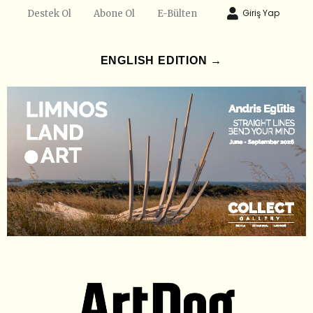
Giriş Yap
Destek Ol
Abone Ol
E-Bülten
ENGLISH EDITION →