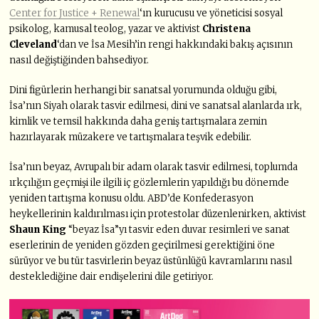
Center for Justice + Renewal
‘ın kurucusu ve yöneticisi sosyal
psikolog, kamusal teolog, yazar ve aktivist
Christena
Cleveland
‘dan ve İsa Mesih’in rengi hakkındaki bakış açısının
nasıl değiştiğinden bahsediyor.
Dini figürlerin herhangi bir sanatsal yorumunda olduğu gibi,
İsa’nın Siyah olarak tasvir edilmesi, dini ve sanatsal alanlarda ırk,
kimlik ve temsil hakkında daha geniş tartışmalara zemin
hazırlayarak müzakere ve tartışmalara teşvik edebilir.
İsa’nın beyaz, Avrupalı bir adam olarak tasvir edilmesi, toplumda
ırkçılığın geçmişi ile ilgili iç gözlemlerin yapıldığı bu dönemde
yeniden tartışma konusu oldu. ABD’de Konfederasyon
heykellerinin kaldırılması için protestolar düzenlenirken, aktivist
Shaun King
“beyaz İsa”yı tasvir eden duvar resimleri ve sanat
eserlerinin de yeniden gözden geçirilmesi gerektiğini öne
sürüyor ve bu tür tasvirlerin beyaz üstünlüğü kavramlarını nasıl
desteklediğine dair endişelerini dile getiriyor.