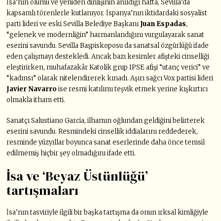
İsa’nın ölümü ve yeniden dirilişinin anıldığı hafta, Sevilla’da
kapsamlı törenlerle kutlanıyor. İspanya’nın iktidardaki sosyalist
parti lideri ve eski Sevilla Belediye Başkanı
Juan Espadas
,
“gelenek ve modernliğin” harmanlandığını vurgulayarak sanat
eserini savundu. Sevilla Başpiskoposu da sanatsal özgürlüğü ifade
eden çalışmayı destekledi. Ancak bazı kesimler afişteki cinselliği
eleştirirken, muhafazakâr Katolik grup IPSE afişi “utanç verici” ve
“kadınsı” olarak nitelendirerek kınadı. Aşırı sağcı Vox partisi lideri
Javier Navarro
ise resmi katılımı teşvik etmek yerine kışkırtıcı
olmakla itham etti.
Sanatçı Salustiano Garcia, ilhamın oğlundan geldiğini belirterek
eserini savundu. Resmindeki cinsellik iddialarını reddederek,
resminde yüzyıllar boyunca sanat eserlerinde daha önce temsil
edilmemiş hiçbir şey olmadığını ifade etti.
İsa ve ‘Beyaz Üstünlüğü’
tartışmaları
İsa’nın tasviriyle ilgili bir başka tartışma da onun ırksal kimliğiyle