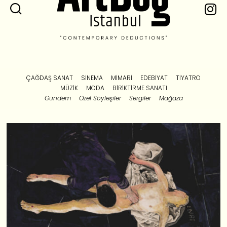
ÇAĞDAŞ SANAT
SINEMA
MIMARI
EDEBIYAT
TIYATRO
MÜZIK
MODA
BIRIKTIRME SANATI
Gündem
Özel Söyleşiler
Sergiler
Mağaza