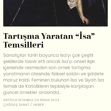
Tartışma Yaratan “İsa”
Temsilleri
Sanatçılar tarih boyunca İsa'yı çok çeşitli
şekillerde tasvir etti ancak İsa'yı cinsel ilişki
içerisinde resmeden son örnek tartışma
yaratmanın ötesinde fiziksel saldırı ve şiddete
maruz kaldı. Feminen bulunan İsa ve Siyah İsa
temsili de Katoliklerin tepkisiyle karşılaşan
güncel örnekler arasında...
ARTDOG ISTANBUL
04 NISAN 2024
ÇAĞDAŞ SANAT
/
HABER