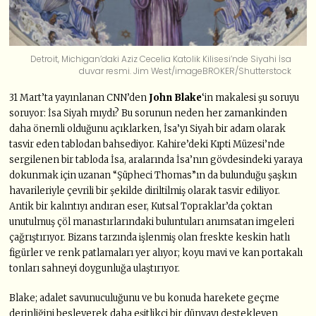
Detroit, Michigan’daki Aziz Cecelia Katolik Kilisesi’nde Siyahi İsa
duvar resmi. Jim West/imageBROKER/Shutterstock
31 Mart’ta yayınlanan CNN’den
John Blake
‘in makalesi şu soruyu
soruyor: İsa Siyah mıydı? Bu sorunun neden her zamankinden
daha önemli olduğunu açıklarken, İsa’yı Siyah bir adam olarak
tasvir eden tablodan bahsediyor. Kahire’deki Kıpti Müzesi’nde
sergilenen bir tabloda İsa, aralarında İsa’nın gövdesindeki yaraya
dokunmak için uzanan “Şüpheci Thomas”ın da bulunduğu şaşkın
havarileriyle çevrili bir şekilde diriltilmiş olarak tasvir ediliyor.
Antik bir kalıntıyı andıran eser, Kutsal Topraklar’da çoktan
unutulmuş çöl manastırlarındaki buluntuları anımsatan imgeleri
çağrıştırıyor. Bizans tarzında işlenmiş olan freskte keskin hatlı
figürler ve renk patlamaları yer alıyor; koyu mavi ve kan portakalı
tonları sahneyi doygunluğa ulaştırıyor.
Blake; adalet savunuculuğunu ve bu konuda harekete geçme
derinliğini besleyerek daha eşitlikçi bir dünyayı destekleyen