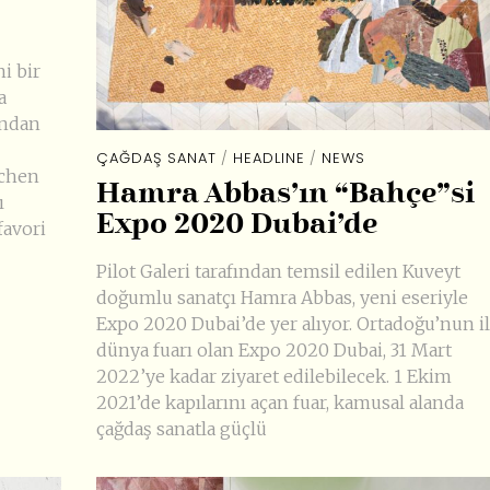
i bir
a
fından
ÇAĞDAŞ SANAT
/
HEADLINE
/
NEWS
tchen
Hamra Abbas’ın “Bahçe”si
ı
Expo 2020 Dubai’de
favori
Pilot Galeri tarafından temsil edilen Kuveyt
doğumlu sanatçı Hamra Abbas, yeni eseriyle
Expo 2020 Dubai’de yer alıyor. Ortadoğu’nun i
dünya fuarı olan Expo 2020 Dubai, 31 Mart
2022’ye kadar ziyaret edilebilecek. 1 Ekim
2021’de kapılarını açan fuar, kamusal alanda
çağdaş sanatla güçlü