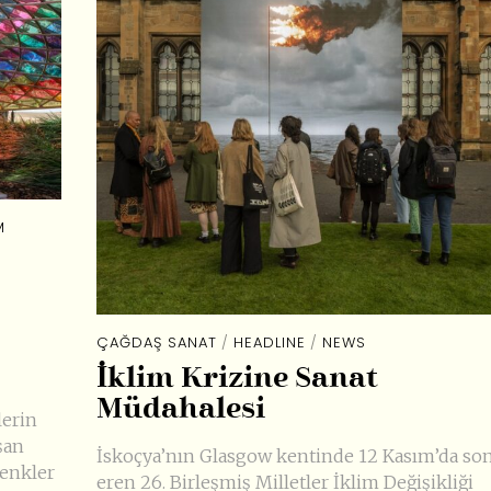
M
ÇAĞDAŞ SANAT
/
HEADLINE
/
NEWS
İklim Krizine Sanat
Müdahalesi
lerin
şan
İskoçya’nın Glasgow kentinde 12 Kasım’da so
renkler
eren 26. Birleşmiş Milletler İklim Değişikliği