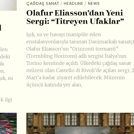
ÇAĞDAŞ SANAT
/
HEADLINE
/
NEWS
Olafur Eliasson’dan Yeni
Sergi: “Titreyen Ufaklar”
l
Işık, su ve havayı manipüle eden
enstalasyonlarıyla tanınan Danimarkalı sanatç
Olafur Eliasson’un “Orizzonti tremanti”
elen
(Trembling Horizons) adlı sergisi İtalya’nın
’deki
Torino kentinde açıldı. Ülkedeki çağdaş sanat
ük
müzesi olan Castello di Rivoli’de açılan sergi, 
on,
Mart’a kadar ziyaret edilebilecek. Müzenin
ık, su
üçüncü katında yer alan,
k ilgi