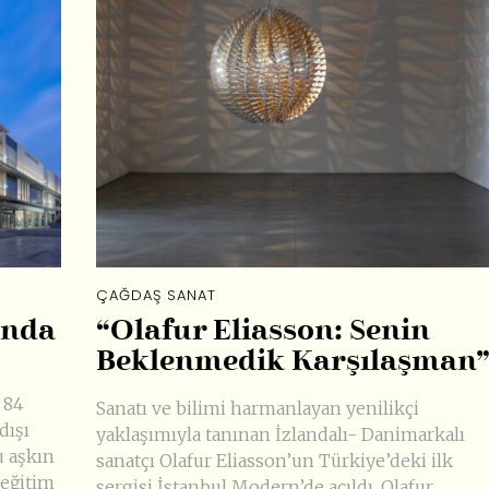
ÇAĞDAŞ SANAT
ında
“Olafur Eliasson: Senin
Beklenmedik Karşılaşman
 84
Sanatı ve bilimi harmanlayan yenilikçi
dışı
yaklaşımıyla tanınan İzlandalı- Danimarkalı
u aşkın
sanatçı Olafur Eliasson’un Türkiye’deki ilk
 eğitim
sergisi İstanbul Modern’de açıldı. Olafur