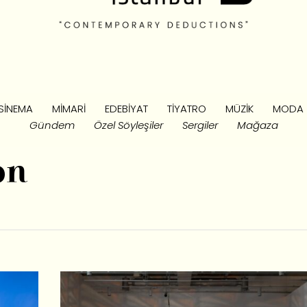
SINEMA
MIMARI
EDEBIYAT
TIYATRO
MÜZIK
MODA
Gündem
Özel Söyleşiler
Sergiler
Mağaza
on