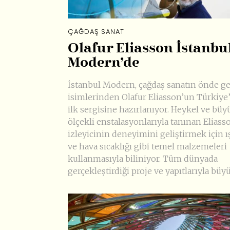
ÇAĞDAŞ SANAT
Olafur Eliasson İstanbu
Modern’de
İstanbul Modern, çağdaş sanatın önde g
isimlerinden Olafur Eliasson’un Türkiye
ilk sergisine hazırlanıyor. Heykel ve büy
ölçekli enstalasyonlarıyla tanınan Eliass
izleyicinin deneyimini geliştirmek için ış
ve hava sıcaklığı gibi temel malzemeleri
kullanmasıyla biliniyor. Tüm dünyada
gerçekleştirdiği proje ve yapıtlarıyla büyü