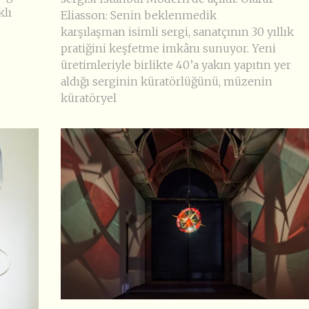
klı
Eliasson: Senin beklenmedik
karşılaşman isimli sergi, sanatçının 30 yıllık
pratiğini keşfetme imkânı sunuyor. Yeni
üretimleriyle birlikte 40’a yakın yapıtın yer
aldığı serginin küratörlüğünü, müzenin
küratöryel