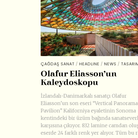
ÇAĞDAŞ SANAT
/
HEADLINE
/
NEWS
/
TASARI
Olafur Eliasson’un
Kaleydoskopu
İzlandalı-Danimarkalı sanatçı Olafur
Eliasson’un son eseri “Vertical Panorama
Pavilion” Kaliforniya eyaletinin Sonoma
kentindeki bir üzüm bağında sanatsever
karşısına çıkıyor. 832 lamine camdan olu
eserde 24 farklı renk yer alıyor. Tüm bu 