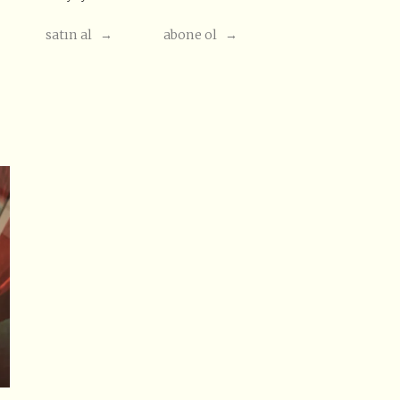
satın al →
abone ol →