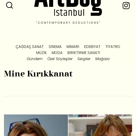
ÇAĞDAŞ SANAT
SINEMA
MIMARI
EDEBIYAT
TIYATRO
MÜZIK
MODA
BIRIKTIRME SANATI
Gündem
Özel Söyleşiler
Sergiler
Mağaza
Mine Kırıkkanat