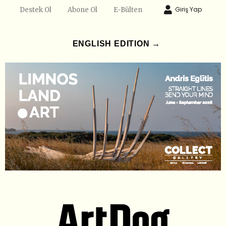
Giriş Yap
Destek Ol
Abone Ol
E-Bülten
ENGLISH EDITION →