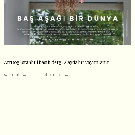
ArtDog Istanbul basılı dergi 2 ayda bir yayımlanır.
satın al →
abone ol →