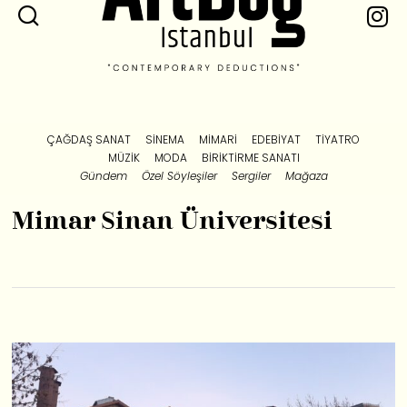
ÇAĞDAŞ SANAT
SINEMA
MIMARI
EDEBIYAT
TIYATRO
MÜZIK
MODA
BIRIKTIRME SANATI
Gündem
Özel Söyleşiler
Sergiler
Mağaza
Mimar Sinan Üniversitesi