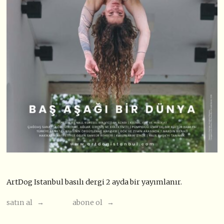
ArtDog Istanbul basılı dergi 2 ayda bir yayımlanır.
satın al →
abone ol →