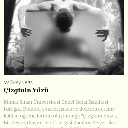
ÇAĞDAŞ SANAT
Çizginin Yüzü
Mimar Sinan Üniversitesi Güzel Sanat Fakültesi
Fotoğraf Bölümü yüksek lisans ve doktora dersine
katılan öğrencilerinin oluşturduğu “Çizginin Yüzü /
Bir Zeynep Sayın Dersi” sergisi Karaköy’de yer alan