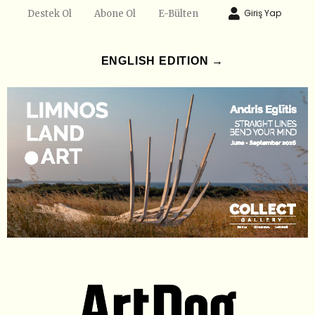
Giriş Yap
Destek Ol
Abone Ol
E-Bülten
ENGLISH EDITION →