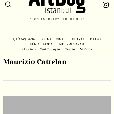
ÇAĞDAŞ SANAT
SINEMA
MIMARI
EDEBIYAT
TIYATRO
MÜZIK
MODA
BIRIKTIRME SANATI
Gündem
Özel Söyleşiler
Sergiler
Mağaza
Maurizio Cattelan