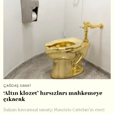
ÇAĞDAŞ SANAT
‘Altın klozet’ hırsızları mahkemeye
çıkacak
İtalyan kavramsal sanatçı Maurizio Cattelan’ın eseri