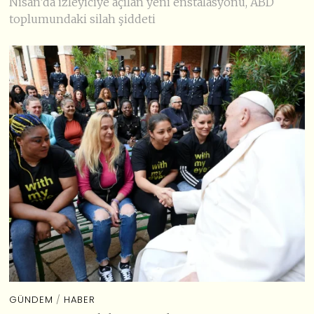
Nisan’da izleyiciye açılan yeni enstalasyonu, ABD
toplumundaki silah şiddeti
GÜNDEM
/
HABER