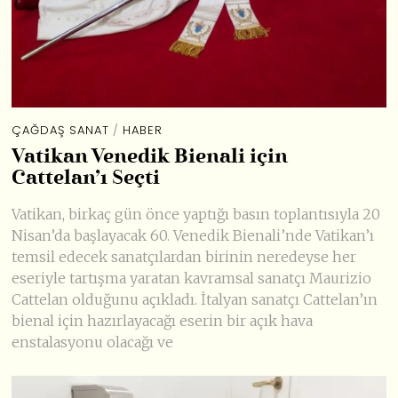
ÇAĞDAŞ SANAT
/
HABER
Vatikan Venedik Bienali için
Cattelan’ı Seçti
Vatikan, birkaç gün önce yaptığı basın toplantısıyla 20
Nisan’da başlayacak 60. Venedik Bienali’nde Vatikan’ı
temsil edecek sanatçılardan birinin neredeyse her
eseriyle tartışma yaratan kavramsal sanatçı Maurizio
Cattelan olduğunu açıkladı. İtalyan sanatçı Cattelan’ın
bienal için hazırlayacağı eserin bir açık hava
enstalasyonu olacağı ve