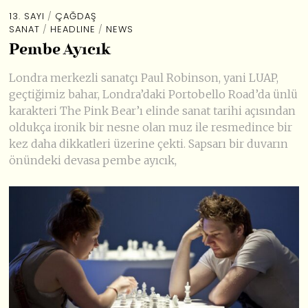
13. SAYI
/
ÇAĞDAŞ
SANAT
/
HEADLINE
/
NEWS
Pembe Ayıcık
Londra merkezli sanatçı Paul Robinson, yani LUAP,
geçtiğimiz bahar, Londra’daki Portobello Road’da ünlü
karakteri The Pink Bear’ı elinde sanat tarihi açısından
oldukça ironik bir nesne olan muz ile resmedince bir
kez daha dikkatleri üzerine çekti. Sapsarı bir duvarın
önündeki devasa pembe ayıcık,