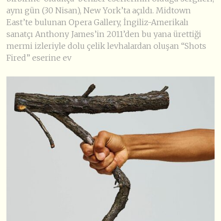
aynı gün (30 Nisan), New York’ta açıldı. Midtown
East’te bulunan Opera Gallery, İngiliz-Amerikalı
sanatçı Anthony James’in 2011’den bu yana ürettiği
mermi izleriyle dolu çelik levhalardan oluşan “Shots
Fired” eserine ev