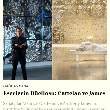
ÇAĞDAŞ SANAT
Eserlerin Düellosu: Cattelan ve James
Sanatçılar Maurizio Cattelan ve Anthony James’in
birbirine ‘oldukça’ benzer eserlerinin olduğu sergileri,