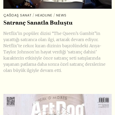
ÇAĞDAŞ SANAT
/
HEADLINE
/
NEWS
Satranç Sanatla Buluştu
Netflix’in popüler dizisi “The Queen’s Gambit”in
yarattığı satranca olan ilgi, artarak devam ediyor.
Netflix’te rekor kıran dizinin başrolündeki Anya-
Taylor Johnson’ın hayat verdiği ‘satranç dahisi’
karakterin etkisiyle önce satranç seti satışlarında
yaşanan patlama daha sonra özel satranç derslerine
olan büyük ilgiyle devam etti.