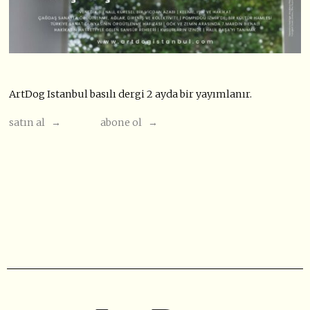
ArtDog Istanbul basılı dergi 2 ayda bir yayımlanır.
satın al →
abone ol →