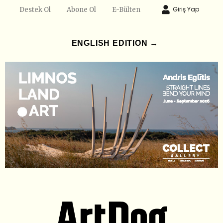
Giriş Yap
Destek Ol
Abone Ol
E-Bülten
ENGLISH EDITION →