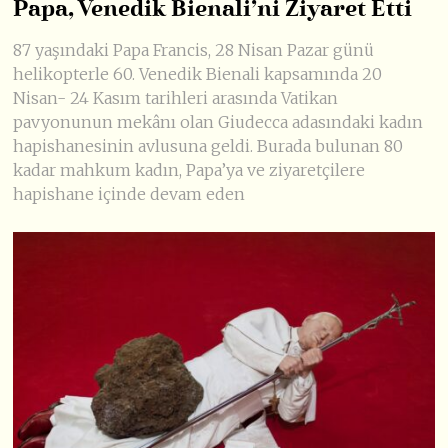
Papa, Venedik Bienali’ni Ziyaret Etti
87 yaşındaki Papa Francis, 28 Nisan Pazar günü
helikopterle 60. Venedik Bienali kapsamında 20
Nisan- 24 Kasım tarihleri arasında Vatikan
pavyonunun mekânı olan Giudecca adasındaki kadın
hapishanesinin avlusuna geldi. Burada bulunan 80
kadar mahkum kadın, Papa’ya ve ziyaretçilere
hapishane içinde devam eden