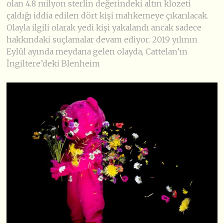
olan 4.8 milyon sterlin değerindeki altın klozeti
çaldığı iddia edilen dört kişi mahkemeye çıkarılacak.
Olayla ilgili olarak yedi kişi yakalandı ancak sadece
hakkındaki suçlamalar devam ediyor. 2019 yılının
Eylül ayında meydana gelen olayda, Cattelan’ın
İngiltere’deki Blenheim