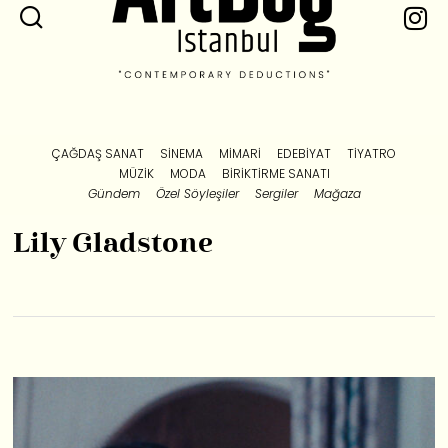
ÇAĞDAŞ SANAT
SINEMA
MIMARI
EDEBIYAT
TIYATRO
MÜZIK
MODA
BIRIKTIRME SANATI
Gündem
Özel Söyleşiler
Sergiler
Mağaza
Lily Gladstone