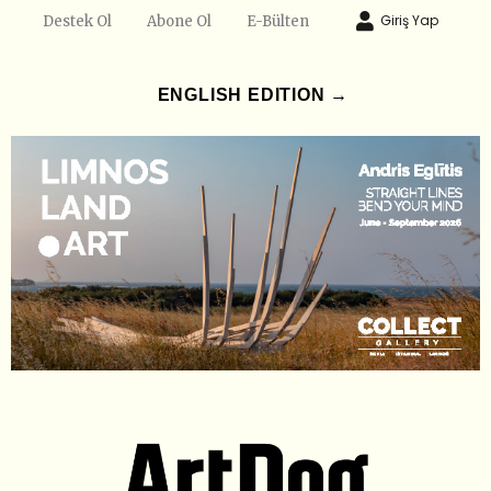
Giriş Yap
Destek Ol
Abone Ol
E-Bülten
ENGLISH EDITION →