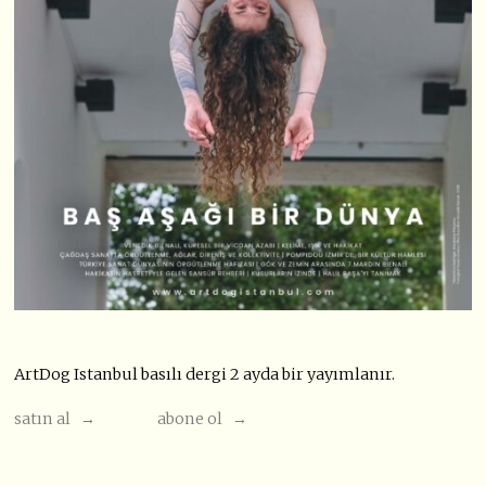
ArtDog Istanbul basılı dergi 2 ayda bir yayımlanır.
satın al →
abone ol →