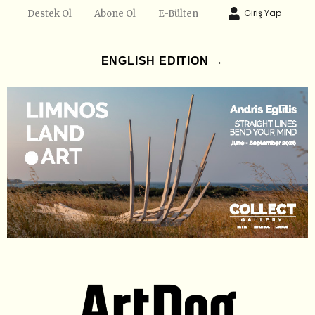
Giriş Yap
Destek Ol
Abone Ol
E-Bülten
ENGLISH EDITION →