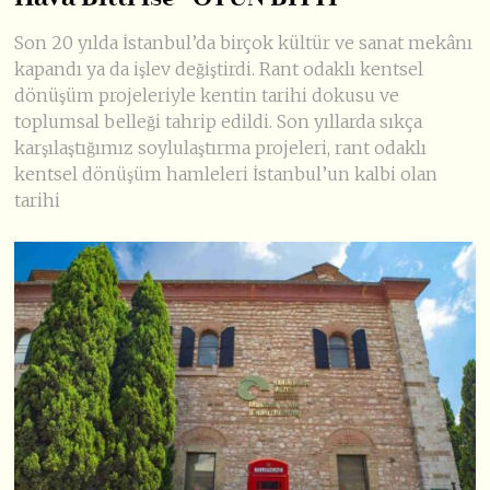
Son 20 yılda İstanbul’da birçok kültür ve sanat mekânı
kapandı ya da işlev değiştirdi. Rant odaklı kentsel
dönüşüm projeleriyle kentin tarihi dokusu ve
toplumsal belleği tahrip edildi. Son yıllarda sıkça
karşılaştığımız soylulaştırma projeleri, rant odaklı
kentsel dönüşüm hamleleri İstanbul’un kalbi olan
tarihi