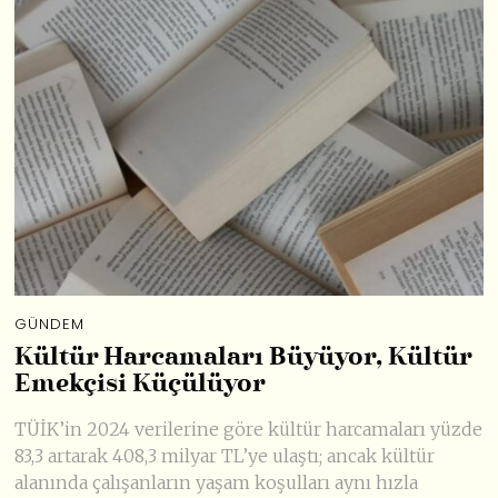
GÜNDEM
Kültür Harcamaları Büyüyor, Kültür
Emekçisi Küçülüyor
TÜİK’in 2024 verilerine göre kültür harcamaları yüzde
83,3 artarak 408,3 milyar TL’ye ulaştı; ancak kültür
alanında çalışanların yaşam koşulları aynı hızla