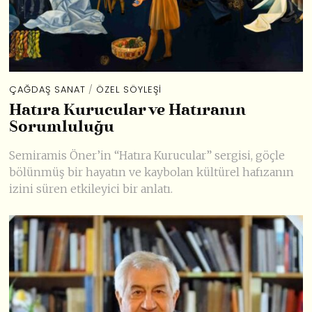
ÇAĞDAŞ SANAT
/
ÖZEL SÖYLEŞI
Hatıra Kurucular ve Hatıranın
Sorumluluğu
Semiramis Öner’in “Hatıra Kurucular” sergisi, göçle
bölünmüş bir hayatın ve kaybolan kültürel hafızanın
izini süren etkileyici bir anlatı.