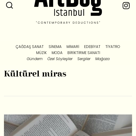
ÇAĞDAŞ SANAT
SINEMA
MIMARI
EDEBIYAT
TIYATRO
MÜZIK
MODA
BIRIKTIRME SANATI
Gündem
Özel Söyleşiler
Sergiler
Mağaza
Kültürel miras