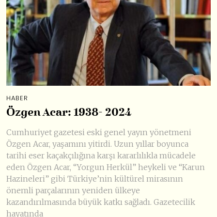
HABER
Özgen Acar: 1938- 2024
Cumhuriyet gazetesi eski genel yayın yönetmeni
Özgen Acar, yaşamını yitirdi. Uzun yıllar boyunca
tarihi eser kaçakçılığına karşı kararlılıkla mücadele
eden Özgen Acar, “Yorgun Herkül” heykeli ve “Karun
Hazineleri” gibi Türkiye’nin kültürel mirasının
önemli parçalarının yeniden ülkeye
kazandırılmasında büyük katkı sağladı. Gazetecilik
hayatında