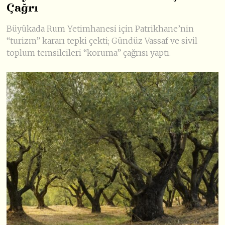
Çağrı
Büyükada Rum Yetimhanesi için Patrikhane’nin
“turizm” kararı tepki çekti; Gündüz Vassaf ve sivil
toplum temsilcileri “koruma” çağrısı yaptı.