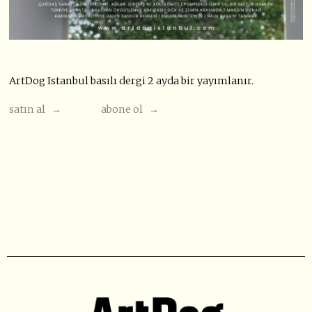
ArtDog Istanbul basılı dergi 2 ayda bir yayımlanır.
satın al →
abone ol →