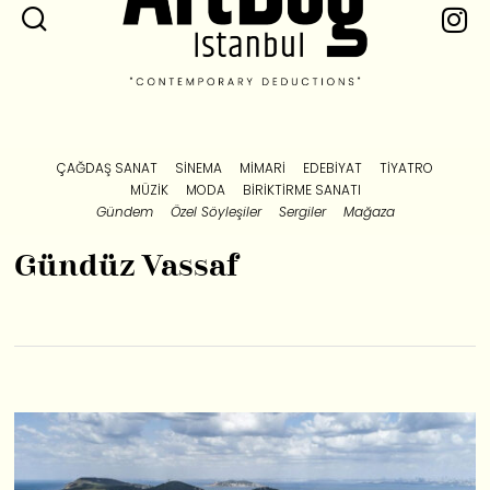
ÇAĞDAŞ SANAT
SINEMA
MIMARI
EDEBIYAT
TIYATRO
MÜZIK
MODA
BIRIKTIRME SANATI
Gündem
Özel Söyleşiler
Sergiler
Mağaza
Gündüz Vassaf