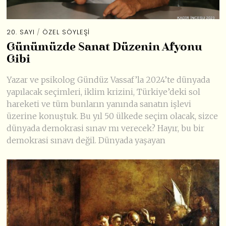
20. SAYI
/
ÖZEL SÖYLEŞI
Günümüzde Sanat Düzenin Afyonu
Gibi
Yazar ve psikolog Gündüz Vassaf’la 2024’te dünyada
yapılacak seçimleri, iklim krizini, Türkiye’deki sol
hareketi ve tüm bunların yanında sanatın işlevi
üzerine konuştuk. Bu yıl 50 ülkede seçim olacak, sizce
dünyada demokrasi sınav mı verecek? Hayır, bu bir
demokrasi sınavı değil. Dünyada yaşayan