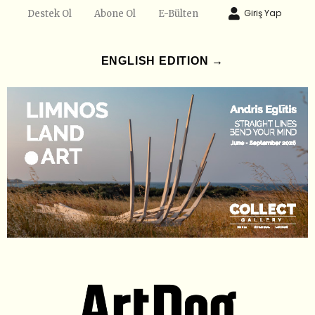
Giriş Yap
Destek Ol
Abone Ol
E-Bülten
ENGLISH EDITION →