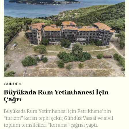
GÜNDEM
Büyükada Rum Yetimhanesi İçin
Çağrı
Büyükada Rum Yetimhanesi için Patrikhane’nin
“turizm” kararı tepki çekti; Gündüz Vassaf ve sivil
toplum temsilcileri “koruma” çağrısı yaptı.