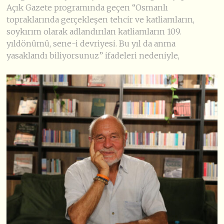
Açık Gazete programında geçen “Osmanlı
topraklarında gerçekleşen tehcir ve katliamların,
soykırım olarak adlandırılan katliamların 109.
yıldönümü, sene-i devriyesi. Bu yıl da anma
yasaklandı biliyorsunuz” ifadeleri nedeniyle,