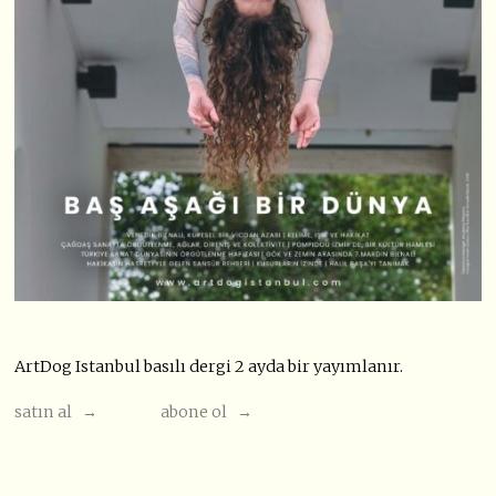
ArtDog Istanbul basılı dergi 2 ayda bir yayımlanır.
satın al →
abone ol →