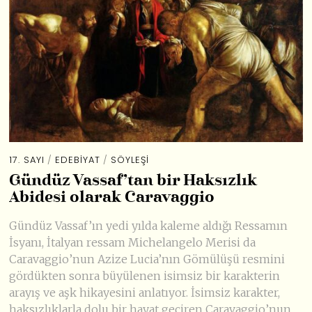
17. SAYI
/
EDEBIYAT
/
SÖYLEŞI
Gündüz Vassaf’tan bir Haksızlık
Abidesi olarak Caravaggio
Gündüz Vassaf’ın yedi yılda kaleme aldığı Ressamın
İsyanı, İtalyan ressam Michelangelo Merisi da
Caravaggio’nun Azize Lucia’nın Gömülüşü resmini
gördükten sonra büyülenen isimsiz bir karakterin
arayış ve aşk hikayesini anlatıyor. İsimsiz karakter,
haksızlıklarla dolu bir hayat geçiren Caravaggio’nun