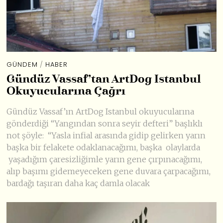
GÜNDEM
/
HABER
Gündüz Vassaf’tan ArtDog Istanbul
Okuyucularına Çağrı
Gündüz Vassaf’ın ArtDog Istanbul okuyucularına
gönderdiği “Yangından sonra seyir defteri” başlıklı
not şöyle: “Yasla infial arasında gidip gelirken yarın
başka bir felakete odaklanacağımı, başka olaylarda
yaşadığım çaresizliğimle yarın gene çırpınacağımı,
alıp başımı gidemeyeceken gene duvara çarpacağımı,
bardağı taşıran daha kaç damla olacak