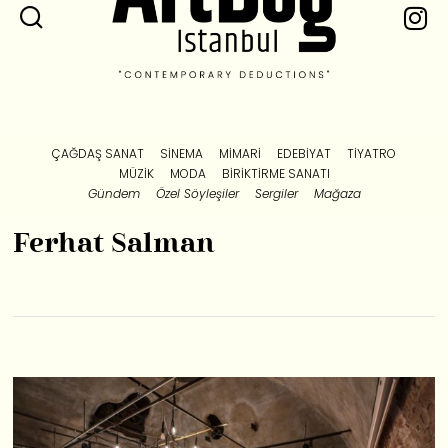
ÇAĞDAŞ SANAT
SINEMA
MIMARI
EDEBIYAT
TIYATRO
MÜZIK
MODA
BIRIKTIRME SANATI
Gündem
Özel Söyleşiler
Sergiler
Mağaza
Ferhat Salman