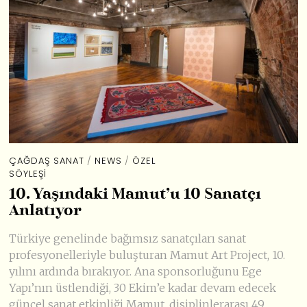
ÇAĞDAŞ SANAT
/
NEWS
/
ÖZEL
SÖYLEŞI
10. Yaşındaki Mamut’u 10 Sanatçı
Anlatıyor
Türkiye genelinde bağımsız sanatçıları sanat
profesyonelleriyle buluşturan Mamut Art Project, 10.
yılını ardında bırakıyor. Ana sponsorluğunu Ege
Yapı’nın üstlendiği, 30 Ekim’e kadar devam edecek
güncel sanat etkinliği Mamut, disiplinlerarası 49