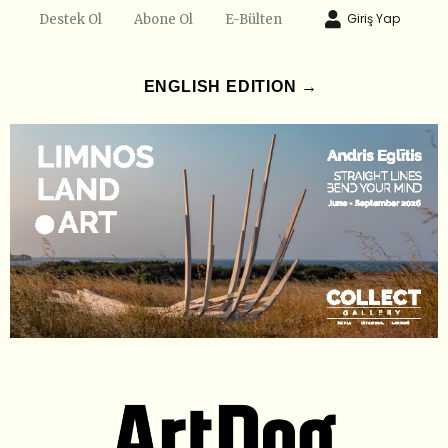
Giriş Yap
Destek Ol
Abone Ol
E-Bülten
ENGLISH EDITION →