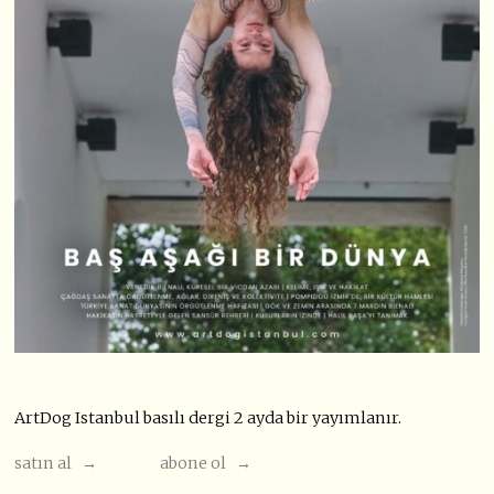
ArtDog Istanbul basılı dergi 2 ayda bir yayımlanır.
satın al →
abone ol →