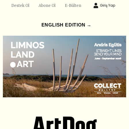
Giriş Yap
Destek Ol
Abone Ol
E-Bülten
ENGLISH EDITION →