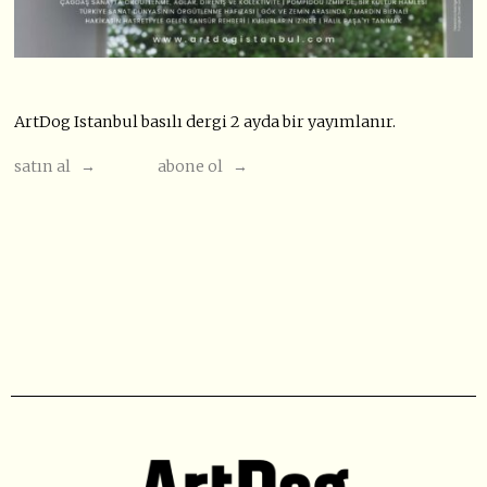
ArtDog Istanbul basılı dergi 2 ayda bir yayımlanır.
satın al →
abone ol →