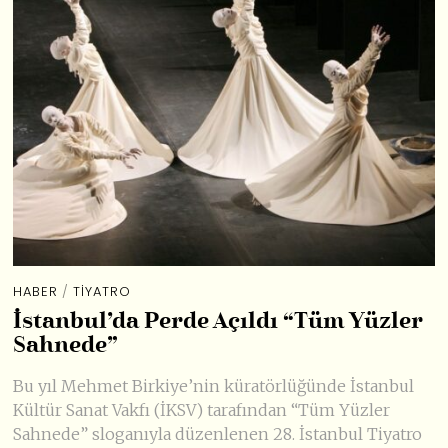
HABER
/
TIYATRO
İstanbul’da Perde Açıldı “Tüm Yüzler
Sahnede”
Bu yıl Mehmet Birkiye’nin küratörlüğünde İstanbul
Kültür Sanat Vakfı (İKSV) tarafından “Tüm Yüzler
Sahnede” sloganıyla düzenlenen 28. İstanbul Tiyatro