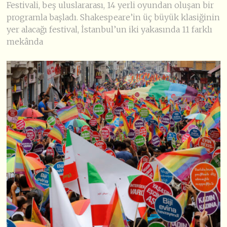
Festivali, beş uluslararası, 14 yerli oyundan oluşan bir
programla başladı. Shakespeare’in üç büyük klasiğinin
yer alacağı festival, İstanbul’un iki yakasında 11 farklı
mekânda