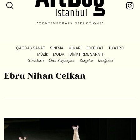
ÇAĞDAŞ SANAT
SINEMA
MIMARI
EDEBIYAT
TIYATRO
MÜZIK
MODA
BIRIKTIRME SANATI
Gündem
Özel Söyleşiler
Sergiler
Mağaza
Ebru Nihan Celkan