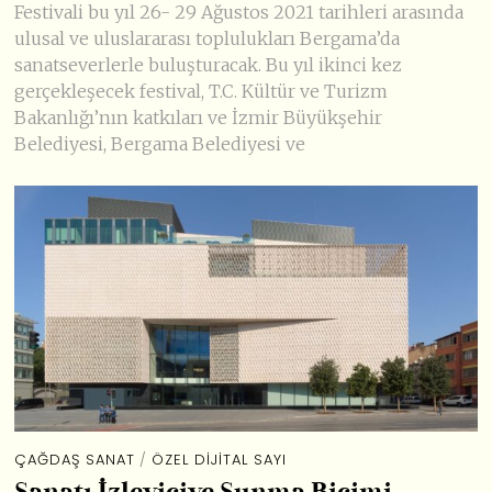
Festivali bu yıl 26- 29 Ağustos 2021 tarihleri arasında
ulusal ve uluslararası toplulukları Bergama’da
sanatseverlerle buluşturacak. Bu yıl ikinci kez
gerçekleşecek festival, T.C. Kültür ve Turizm
Bakanlığı’nın katkıları ve İzmir Büyükşehir
Belediyesi, Bergama Belediyesi ve
ÇAĞDAŞ SANAT
/
ÖZEL DIJITAL SAYI