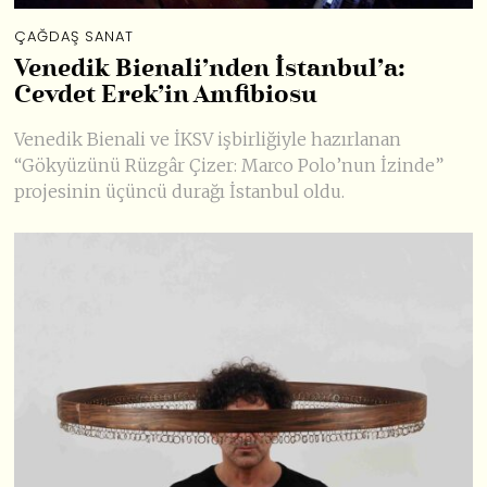
ÇAĞDAŞ SANAT
Venedik Bienali’nden İstanbul’a:
Cevdet Erek’in Amfibiosu
Venedik Bienali ve İKSV işbirliğiyle hazırlanan
“Gökyüzünü Rüzgâr Çizer: Marco Polo’nun İzinde”
projesinin üçüncü durağı İstanbul oldu.