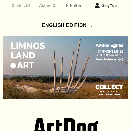
Giriş Yap
Destek Ol
Abone Ol
E-Bülten
ENGLISH EDITION →