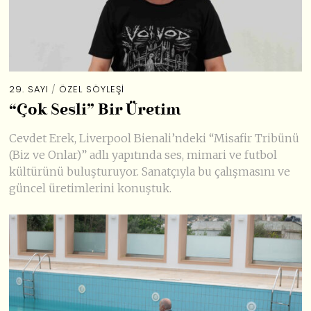
29. SAYI
/
ÖZEL SÖYLEŞI
“Çok Sesli” Bir Üretim
Cevdet Erek, Liverpool Bienali’ndeki “Misafir Tribünü
(Biz ve Onlar)” adlı yapıtında ses, mimari ve futbol
kültürünü buluşturuyor. Sanatçıyla bu çalışmasını ve
güncel üretimlerini konuştuk.