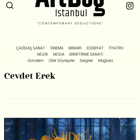
ÇAĞDAŞ SANAT
SINEMA
MIMARI
EDEBIYAT
TIYATRO
MÜZIK
MODA
BIRIKTIRME SANATI
Gündem
Özel Söyleşiler
Sergiler
Mağaza
Cevdet Erek