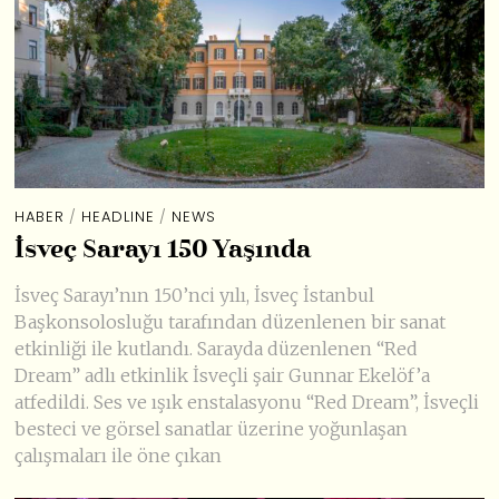
HABER
/
HEADLINE
/
NEWS
İsveç Sarayı 150 Yaşında
İsveç Sarayı’nın 150’nci yılı, İsveç İstanbul
Başkonsolosluğu tarafından düzenlenen bir sanat
etkinliği ile kutlandı. Sarayda düzenlenen “Red
Dream” adlı etkinlik İsveçli şair Gunnar Ekelöf’a
atfedildi. Ses ve ışık enstalasyonu “Red Dream”, İsveçli
besteci ve görsel sanatlar üzerine yoğunlaşan
çalışmaları ile öne çıkan