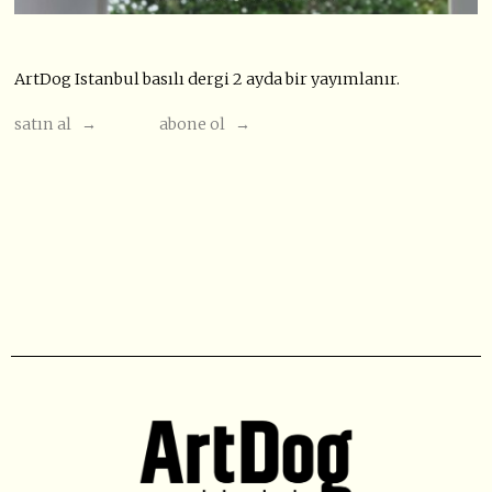
ArtDog Istanbul basılı dergi 2 ayda bir yayımlanır.
satın al →
abone ol →