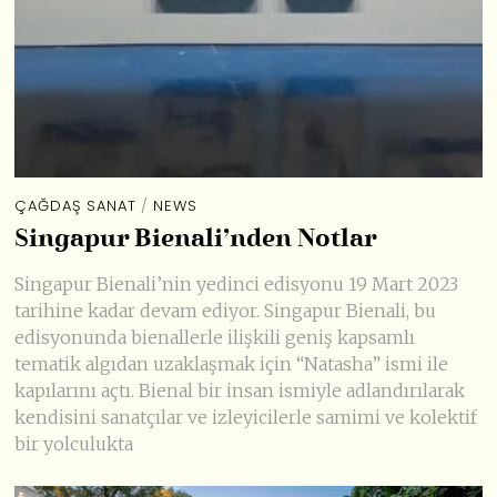
ÇAĞDAŞ SANAT
/
NEWS
Singapur Bienali’nden Notlar
Singapur Bienali’nin yedinci edisyonu 19 Mart 2023
tarihine kadar devam ediyor. Singapur Bienali, bu
edisyonunda bienallerle ilişkili geniş kapsamlı
tematik algıdan uzaklaşmak için “Natasha” ismi ile
kapılarını açtı. Bienal bir insan ismiyle adlandırılarak
kendisini sanatçılar ve izleyicilerle samimi ve kolektif
bir yolculukta