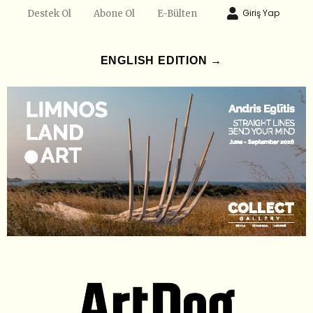
Giriş Yap
Destek Ol
Abone Ol
E-Bülten
ENGLISH EDITION →