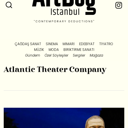
ÇAĞDAŞ SANAT
SINEMA
MIMARI
EDEBIYAT
TIYATRO
MÜZIK
MODA
BIRIKTIRME SANATI
Gündem
Özel Söyleşiler
Sergiler
Mağaza
Atlantic Theater Company