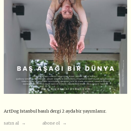
ArtDog Istanbul basılı dergi 2 ayda bir yayımlanır.
satın al →
abone ol →