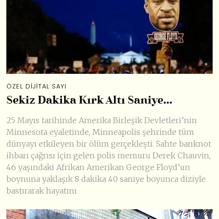
ÖZEL DIJITAL SAYI
Sekiz Dakika Kırk Altı Saniye…
25 Mayıs tarihinde Amerika Birleşik Devletleri’nin
Minnesota eyaletinde, Minneapolis şehrinde tüm
dünyayı etkileyen bir ölüm gerçekleşti. Sahte banknot
ihbarı çağrısı için gelen polis memuru Derek Chauvin,
46 yaşındaki Afrikan Amerikan George Floyd’un
boynuna yaklaşık 8 dakika 40 saniye boyunca diziyle
bastırarak hayatını