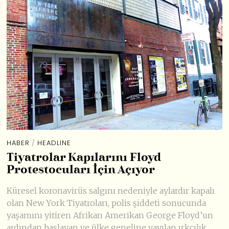
HABER
/
HEADLINE
Tiyatrolar Kapılarını Floyd
Protestocuları İçin Açıyor
Küresel koronavirüs salgını nedeniyle aylardır kapalı
olan New York Tiyatroları, polis şiddeti sonucunda
yaşamını yitiren Afrikan Amerikan George Floyd’un
ardından başlayan ve ülke geneline yayılan ırkçılık