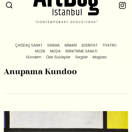
ÇAĞDAŞ SANAT
SINEMA
MIMARI
EDEBIYAT
TIYATRO
MÜZIK
MODA
BIRIKTIRME SANATI
Gündem
Özel Söyleşiler
Sergiler
Mağaza
Anupama Kundoo