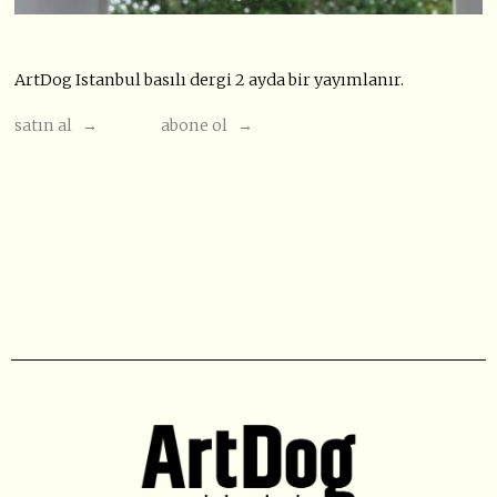
ArtDog Istanbul basılı dergi 2 ayda bir yayımlanır.
satın al →
abone ol →