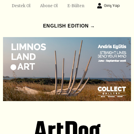
Giriş Yap
Destek Ol
Abone Ol
E-Bülten
ENGLISH EDITION →