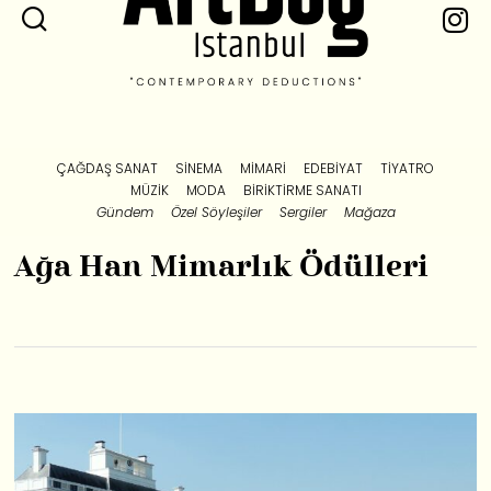
ÇAĞDAŞ SANAT
SINEMA
MIMARI
EDEBIYAT
TIYATRO
MÜZIK
MODA
BIRIKTIRME SANATI
Gündem
Özel Söyleşiler
Sergiler
Mağaza
Ağa Han Mimarlık Ödülleri