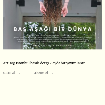
ArtDog Istanbul basılı dergi 2 ayda bir yayımlanır.
satın al →
abone ol →