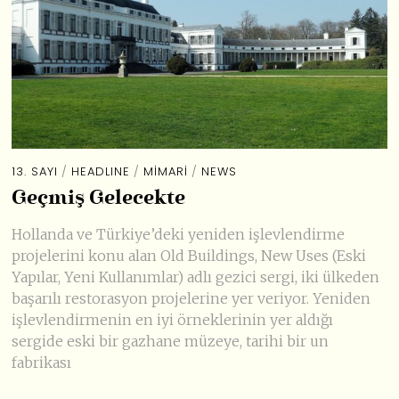
13. SAYI
/
HEADLINE
/
MIMARI
/
NEWS
Geçmiş Gelecekte
Hollanda ve Türkiye’deki yeniden işlevlendirme
projelerini konu alan Old Buildings, New Uses (Eski
Yapılar, Yeni Kullanımlar) adlı gezici sergi, iki ülkeden
başarılı restorasyon projelerine yer veriyor. Yeniden
işlevlendirmenin en iyi örneklerinin yer aldığı
sergide eski bir gazhane müzeye, tarihi bir un
fabrikası