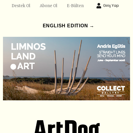
Giriş Yap
Destek Ol
Abone Ol
E-Bülten
ENGLISH EDITION →