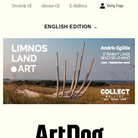
Giriş Yap
Destek Ol
Abone Ol
E-Bülten
ENGLISH EDITION →