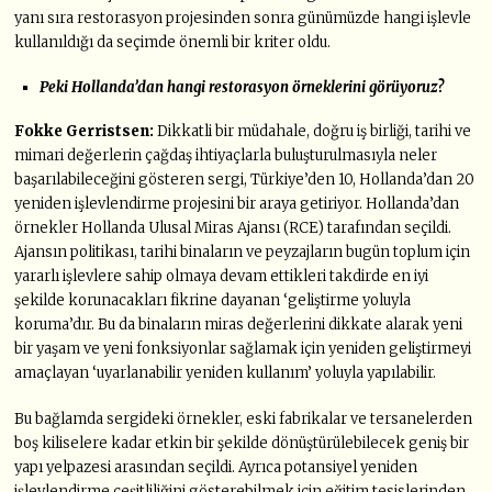
yanı sıra restorasyon projesinden sonra günümüzde hangi işlevle
kullanıldığı da seçimde önemli bir kriter oldu.
Peki Hollanda’dan hangi restorasyon örneklerini görüyoruz?
Fokke Gerristsen:
Dikkatli bir müdahale, doğru iş birliği, tarihi ve
mimari değerlerin çağdaş ihtiyaçlarla buluşturulmasıyla neler
başarılabileceğini gösteren sergi, Türkiye’den 10, Hollanda’dan 20
yeniden işlevlendirme projesini bir araya getiriyor. Hollanda’dan
örnekler Hollanda Ulusal Miras Ajansı (RCE) tarafından seçildi.
Ajansın politikası, tarihi binaların ve peyzajların bugün toplum için
yararlı işlevlere sahip olmaya devam ettikleri takdirde en iyi
şekilde korunacakları fikrine dayanan ‘geliştirme yoluyla
koruma’dır. Bu da binaların miras değerlerini dikkate alarak yeni
bir yaşam ve yeni fonksiyonlar sağlamak için yeniden geliştirmeyi
amaçlayan ‘uyarlanabilir yeniden kullanım’ yoluyla yapılabilir.
Bu bağlamda sergideki örnekler, eski fabrikalar ve tersanelerden
boş kiliselere kadar etkin bir şekilde dönüştürülebilecek geniş bir
yapı yelpazesi arasından seçildi. Ayrıca potansiyel yeniden
işlevlendirme çeşitliliğini gösterebilmek için eğitim tesislerinden