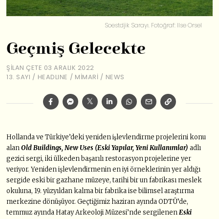
Soestdjik Sarayı. Fotoğraf: Ilse Orsel
Geçmiş Gelecekte
ŞILAN ÇETE
03 ARALIK 2022
13. SAYI
/
HEADLINE
/
MIMARI
/
NEWS
Hollanda ve Türkiye’deki yeniden işlevlendirme projelerini konu
alan
Old Buildings, New Uses (Eski Yapılar, Yeni Kullanımlar)
adlı
gezici sergi, iki ülkeden başarılı restorasyon projelerine yer
veriyor. Yeniden işlevlendirmenin en iyi örneklerinin yer aldığı
sergide eski bir gazhane müzeye, tarihi bir un fabrikası meslek
okuluna, 19. yüzyıldan kalma bir fabrika ise bilimsel araştırma
merkezine dönüşüyor. Geçtiğimiz haziran ayında ODTÜ’de,
temmuz ayında Hatay Arkeoloji Müzesi’nde sergilenen
Eski