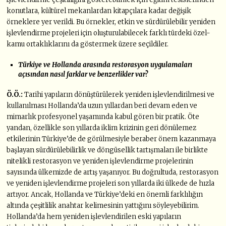
konutlara, kültürel mekanlardan kitapçılara kadar değişik
örneklere yer verildi. Bu örnekler, etkin ve sürdürülebilir yeniden
işlevlendirme projeleri için oluşturulabilecek farklı türdeki özel-
kamu ortaklıklarını da göstermek üzere seçildiler.
Türkiye ve Hollanda arasında restorasyon uygulamaları
açısından nasıl farklar ve benzerlikler var?
Ö
.
Ö
.:
Tarihi yapıların dönüştürülerek yeniden işlevlendirilmesi ve
kullanılması Hollanda’da uzun yıllardan beri devam eden ve
mimarlık profesyonel yaşamında kabul gören bir pratik. Öte
yandan, özellikle son yıllarda iklim krizinin geri dönülemez
etkilerinin Türkiye’de de görülmesiyle beraber önem kazanmaya
başlayan sürdürülebilirlik ve döngüsellik tartışmaları ile birlikte
nitelikli restorasyon ve yeniden işlevlendirme projelerinin
sayısında ülkemizde de artış yaşanıyor. Bu doğrultuda, restorasyon
ve yeniden işlevlendirme projeleri son yıllarda iki ülkede de hızla
artıyor. Ancak, Hollanda ve Türkiye’deki en önemli farklılığın
altında çeşitlilik anahtar kelimesinin yattığını söyleyebilirim.
Hollanda’da hem yeniden işlevlendirilen eski yapıların