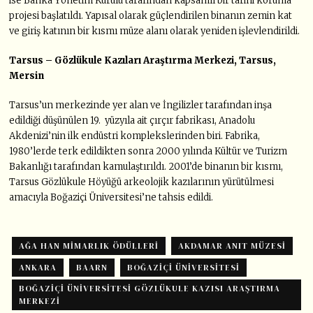
ise Banka Yönetim Kurulu tarafından kapsamlı bir tarihi koruma
projesi başlatıldı. Yapısal olarak güçlendirilen binanın zemin kat
ve giriş katının bir kısmı müze alanı olarak yeniden işlevlendirildi.
Tarsus – Gözlükule Kazıları Araştırma Merkezi, Tarsus,
Mersin
Tarsus’un merkezinde yer alan ve İngilizler tarafından inşa
edildiği düşünülen 19. yüzyıla ait çırçır fabrikası, Anadolu
Akdenizi’nin ilk endüstri komplekslerinden biri. Fabrika,
1980’lerde terk edildikten sonra 2000 yılında Kültür ve Turizm
Bakanlığı tarafından kamulaştırıldı. 2001’de binanın bir kısmı,
Tarsus Gözlükule Höyüğü arkeolojik kazılarının yürütülmesi
amacıyla Boğaziçi Üniversitesi’ne tahsis edildi.
AĞA HAN MIMARLIK ÖDÜLLERI
AKDAMAR ANIT MÜZESI
ANKARA
BAARN
BOĞAZIÇI ÜNIVERSITESI
BOĞAZIÇI ÜNIVERSITESI GÖZLÜKULE KAZISI ARAŞTIRMA
MERKEZI