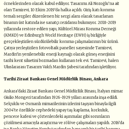
örneklerinden olarak kabul ediliyor. Tasarımı Ali Nozoğlu’na ait
olan Tamirevi, 10 Ekim 2019’da halka açıldı. Giriş katı koruma
temalı sergiler düzenlenen bir sergi alanı olarak tasarlanan
binanın üst katında ise sanatçı rezidansı bulunuyor. 2018-2019
yıllarında restore edilen yapı, Kültürel Mirası Koruma Derneği
(KMKD) ve Edinburgh World Heritage (EWH) iş birliğiyle
gerçekleştirilen sürdürülebilir koruma çalışmalarının bir ürünü.
Çatıya yerleştirilen fotovoltaik paneller sayesinde Tamirevi,
Mardin’in yenilenebilir enerji kaynağı olarak güneş enerjisini
tarihi kent siluetini bozmadan kullanan tek evi. Tamirevi, halen
Uluslararası Tasarım Vakfı Mardin Şubesi tarafından işletiliyor.
Tarihi Ziraat Bankası Genel Müdürlük Binası, Ankara
Ankara’daki Ziraat Bankası Genel Müdürlük Binası, İtalyan mimar
Giulio Mongeri tarafından 1926-1929 yılları arasında inşa edildi.
Selçuklu ve Osmanlı mimarilerinin izlerini taşıyan binayla ilgili
2004’te özellikle cephedeki yapay taş kaplama, korkuluk,
pencere kafesi ve çörtenlerdeki aşınmalar gibi sorunların
çözülmesi amacıyla araştırma ve rölöve çalışmaları yapıldı. 2016’da