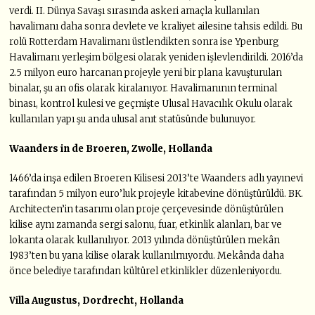
verdi. II. Dünya Savaşı sırasında askeri amaçla kullanılan
havalimanı daha sonra devlete ve kraliyet ailesine tahsis edildi. Bu
rolü Rotterdam Havalimanı üstlendikten sonra ise Ypenburg
Havalimanı yerleşim bölgesi olarak yeniden işlevlendirildi. 2016’da
2.5 milyon euro harcanan projeyle yeni bir plana kavuşturulan
binalar, şu an ofis olarak kiralanıyor. Havalimanının terminal
binası, kontrol kulesi ve geçmişte Ulusal Havacılık Okulu olarak
kullanılan yapı şu anda ulusal anıt statüsünde bulunuyor.
Waanders in de Broeren, Zwolle, Hollanda
1466’da inşa edilen Broeren Kilisesi 2013’te Waanders adlı yayınevi
tarafından 5 milyon euro’luk projeyle kitabevine dönüştürüldü. BK.
Architecten’in tasarımı olan proje çerçevesinde dönüştürülen
kilise aynı zamanda sergi salonu, fuar, etkinlik alanları, bar ve
lokanta olarak kullanılıyor. 2013 yılında dönüştürülen mekân
1983’ten bu yana kilise olarak kullanılmıyordu. Mekânda daha
önce belediye tarafından kültürel etkinlikler düzenleniyordu.
Villa Augustus, Dordrecht, Hollanda