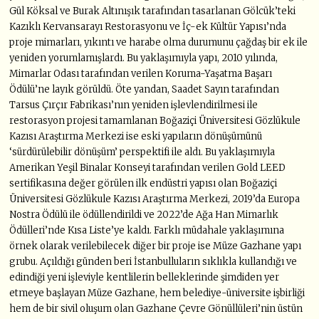
Gül Köksal ve Burak Altınışık tarafından tasarlanan Gölcük’teki
Kazıklı Kervansarayı Restorasyonu ve İç-ek Kültür Yapısı’nda
proje mimarları, yıkıntı ve harabe olma durumunu çağdaş bir ek ile
yeniden yorumlamışlardı. Bu yaklaşımıyla yapı, 2010 yılında,
Mimarlar Odası tarafından verilen Koruma-Yaşatma Başarı
Ödülü’ne layık görüldü. Öte yandan, Saadet Sayın tarafından
Tarsus Çırçır Fabrikası’nın yeniden işlevlendirilmesi ile
restorasyon projesi tamamlanan Boğaziçi Üniversitesi Gözlükule
Kazısı Araştırma Merkezi ise eski yapıların dönüşümünü
‘sürdürülebilir dönüşüm’ perspektifi ile aldı. Bu yaklaşımıyla
Amerikan Yeşil Binalar Konseyi tarafından verilen Gold LEED
sertifikasına değer görülen ilk endüstri yapısı olan Boğaziçi
Üniversitesi Gözlükule Kazısı Araştırma Merkezi, 2019’da Europa
Nostra Ödülü ile ödüllendirildi ve 2022’de Ağa Han Mimarlık
Ödülleri’nde Kısa Liste’ye kaldı. Farklı müdahale yaklaşımına
örnek olarak verilebilecek diğer bir proje ise Müze Gazhane yapı
grubu. Açıldığı günden beri İstanbulluların sıklıkla kullandığı ve
edindiği yeni işleviyle kentlilerin belleklerinde şimdiden yer
etmeye başlayan Müze Gazhane, hem belediye-üniversite işbirliği
hem de bir sivil oluşum olan Gazhane Çevre Gönüllüleri’nin üstün