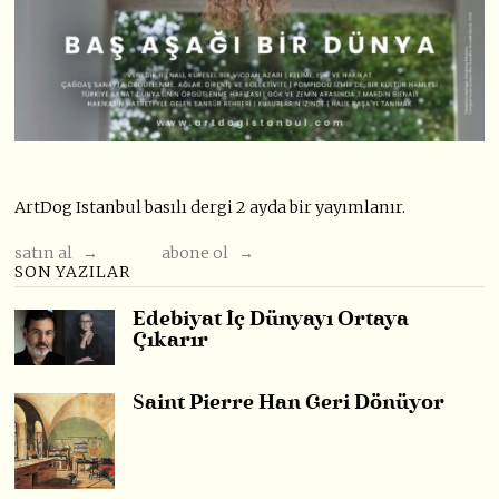
ArtDog Istanbul basılı dergi 2 ayda bir yayımlanır.
satın al →
abone ol →
SON YAZILAR
Edebiyat İç Dünyayı Ortaya
Çıkarır
Saint Pierre Han Geri Dönüyor