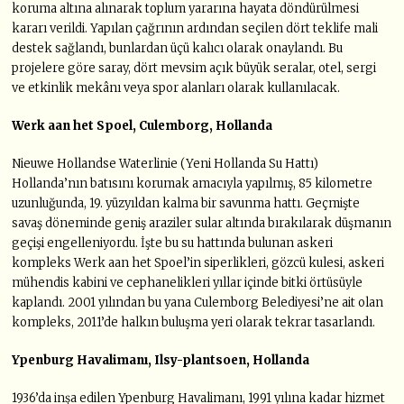
koruma altına alınarak toplum yararına hayata döndürülmesi
kararı verildi. Yapılan çağrının ardından seçilen dört teklife mali
destek sağlandı, bunlardan üçü kalıcı olarak onaylandı. Bu
projelere göre saray, dört mevsim açık büyük seralar, otel, sergi
ve etkinlik mekânı veya spor alanları olarak kullanılacak.
Werk aan het Spoel, Culemborg, Hollanda
Nieuwe Hollandse Waterlinie (Yeni Hollanda Su Hattı)
Hollanda’nın batısını korumak amacıyla yapılmış, 85 kilometre
uzunluğunda, 19. yüzyıldan kalma bir savunma hattı. Geçmişte
savaş döneminde geniş araziler sular altında bırakılarak düşmanın
geçişi engelleniyordu. İşte bu su hattında bulunan askeri
kompleks Werk aan het Spoel’in siperlikleri, gözcü kulesi, askeri
mühendis kabini ve cephanelikleri yıllar içinde bitki örtüsüyle
kaplandı. 2001 yılından bu yana Culemborg Belediyesi’ne ait olan
kompleks, 2011’de halkın buluşma yeri olarak tekrar tasarlandı.
Ypenburg Havalimanı, Ilsy-plantsoen, Hollanda
1936’da inşa edilen Ypenburg Havalimanı, 1991 yılına kadar hizmet