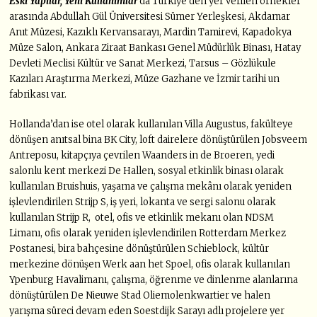
Eski Yapılar, Yeni Kullanımlar
’da Türkiye’den yer verilen örnekler
arasında Abdullah Gül Üniversitesi Sümer Yerleşkesi, Akdamar
Anıt Müzesi, Kazıklı Kervansarayı, Mardin Tamirevi, Kapadokya
Müze Salon, Ankara Ziraat Bankası Genel Müdürlük Binası, Hatay
Devleti Meclisi Kültür ve Sanat Merkezi, Tarsus – Gözlükule
Kazıları Araştırma Merkezi, Müze Gazhane ve İzmir tarihi un
fabrikası var.
Hollanda’dan ise otel olarak kullanılan Villa Augustus, fakülteye
dönüşen anıtsal bina BK City, loft dairelere dönüştürülen Jobsveem
Antreposu, kitapçıya çevrilen Waanders in de Broeren, yedi
salonlu kent merkezi De Hallen, sosyal etkinlik binası olarak
kullanılan Bruishuis, yaşama ve çalışma mekânı olarak yeniden
işlevlendirilen Strijp S, iş yeri, lokanta ve sergi salonu olarak
kullanılan Strijp R, otel, ofis ve etkinlik mekanı olan NDSM
Limanı, ofis olarak yeniden işlevlendirilen Rotterdam Merkez
Postanesi, bira bahçesine dönüştürülen Schieblock, kültür
merkezine dönüşen Werk aan het Spoel, ofis olarak kullanılan
Ypenburg Havalimanı, çalışma, öğrenme ve dinlenme alanlarına
dönüştürülen De Nieuwe Stad Oliemolenkwartier ve halen
yarışma süreci devam eden Soestdijk Sarayı adlı projelere yer