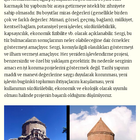
karmaşık bir yapbozu bir araya getirmeye istekli bir zihniyete
sahip olmasıdır. Bu boyutlar miras değerleri (genellikle birden
çok ve farklı değerler: Mimari, görsel, geçmiş, bağlam), mülkiyet,
kentsel bağlam, potansiyel yeni işlevler, sürdürülebilirlik,
kapsayıcılık, ekonomik fizibilite vb. olarak açıklanabilir. Sergi, bu
tür bulmacaların sonuçlarının neler olabileceğine dair örnekler
göstermeyi amaçlıyor. Sergi, konuyla ilgili olasılıkları göstermeyi
ve ilham vermeyi amaçlıyor. Her yeniden işlevlendirme projesi,
benzersizdir ve özel bir yaklaşım gerektirir. Bu nedenle serginin
amacı en iyi koruma projelerini göstermek değil. Tarihi yapının
maddi ve manevi değerlerine saygı duyularak korunması, yeni
işlevin bugünkü toplumun ihtiyaçlarını karşılaması, yeni
kullanımın sürdürülebilir, ekonomik ve ekolojik olarak uyumlu
olması halinde projenin başarılı olduğunu düşünüyoruz.