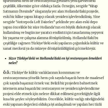
tiplerindeki hem de restorasyonla getirilen yeni işlevlerdeki
çeşitlilik, ülkemize göre oldukça fazla. Örneğin, sergide “Kitap
Satmanın Ötesinde” sloganıyla yer alan Hollanda’daki projede,
eski bir kilise yapısı kitapçı olarak yeniden işlevlendirilmiş. Yine
sergide “Antrepoda Loft Daireler” şeklinde yer alan eski depo
yapısı öncelikle bir süre Hollanda’nın en büyük diskoteği olarak
kullanılmış ve bugün ise yaratıcı endüstri için tasarlanmış yepyeni
bir yaşama ve çalışma alanına dönüştürülmüş. Hollanda’daki bu
çeşitliliğe rağmen Türkiye’deki eski yapıların çoğunlukla kültür ve
sanat merkezi ya da müzeye dönüştürüldüğünü görmekteyiz.
Sizce Türkiye’deki ve Hollanda’daki en iyi restorasyon örnekleri
neler?
Ö
.
Ö
.:
Türkiye’de kültür varlıklarının korunması ve
restorasyonuna yönelik hem çok sayıda başarılı hem de maalesef
çok sayıda başarısız örnek var. Belirli bir projeden bahsetmek
istemem ama başarılı bir restorasyon ve yeniden işlevlendirme
projesi elde etmek için nelere dikkat edilmesi gerektiğiyle ilgili
kısa bir şeyler söyleyebilirim. Öncelikle, kültür varlığı niteliğindeki
eski yapınan değerleri oldukça iyi anlaşılmalı ve yapılan her türlü