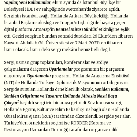
Yapılar, Yeni Kullanımlar
, ekim ayında da İstanbul Büyükşehir
Belediyesi (İBB) ev sahipliğinde Metrohan’da ziyarete açıldı.
Serginin İstanbul ayağı, Hollanda Ankara Büyükelçiliği, Hollanda
İstanbul Başkonsolosluğu ve InogarArt işbirliği ile hayata geçen
dijital platform ArtsMap’in
Kentsel Mirası Sürdür!
etkinliğine eşlik
etti. Gezici serginin bundan sonraki durakları 26 Ekim’den itibaren
Kayseri, Abdullah Gül Üniversitesi ve 7 Mart 2023’ten itibaren
İzmir olacak. İzmir’deki sergi mekânı henüz belli değil.
Sergi, uzman grup toplantıları, konferanslar ve atölye
çalışmalarını da içeren
Uyarlamalar
programının bir parçasını
oluşturuyor.
Uyarlamalar
programı, Hollanda Araştırma Enstitüsü
(NIT) ile Hollanda Türkiye Diplomatik Misyonunun ortak girişimi.
Sergide sunulan Hollanda örnekleri ilk olarak,
Yeniden Kullanım,
Yeniden Geliştirme ve Tasarım: Hollanda Mirasla Nasıl Başa
Çıkıyor?
başlıklı sergi için bir araya getirildi. Söz konusu sergi,
Hollanda Eğitim, Kültür ve Bilim Bakanlığı’na bağlı olan Hollanda
Ulusal Miras Ajansı (RCE) tarafından düzenlendi. Sergide yer alan
Türkiye’den örneklerin seçimi ise KORDER (Koruma ve
Restorasyon Uzmanları Derneği) tarafından organize edildi.