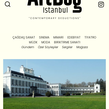
ÇAĞDAŞ SANAT
SINEMA
MIMARI
EDEBIYAT
TIYATRO
MÜZIK
MODA
BIRIKTIRME SANATI
Gündem
Özel Söyleşiler
Sergiler
Mağaza