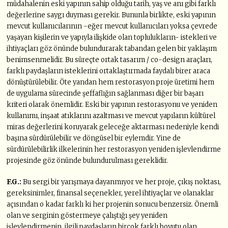
müdahalenin eski yapının sahip olduğu tarih, yaş ve anı gibi farklı
değerlerine saygı duyması gerekir. Bununla birlikte, eski yapının
mevcut kullanıcılarının -eğer mevcut kullanıcıları yoksa çevrede
yaşayan kişilerin ve yapıyla ilişkide olan toplulukların- istekleri ve
ihtiyaçları göz önünde bulundurarak tabandan gelen bir yaklaşım
benimsenmelidir. Bu süreçte ortak tasarım / co-design araçları,
farklı paydaşların isteklerini ortaklaştırmada faydalı birer araca
dönüştürülebilir. Öte yandan hem restorasyon proje üretimi hem
de uygulama sürecinde şeffaflığın sağlanması diğer bir başarı
kriteri olarak önemlidir. Eski bir yapının restorasyonu ve yeniden
kullanımı, inşaat atıklarını azaltması ve mevcut yapıların kültürel
miras değerlerini koruyarak geleceğe aktarması nedeniyle kendi
başına sürdürülebilir ve döngüsel bir eylemdir. Yine de
sürdürülebilirlik ilkelerinin her restorasyon yeniden işlevlendirme
projesinde göz önünde bulundurulması gereklidir.
F.G.:
Bu sergi bir yarışmaya dayanmıyor ve her proje, çıkış noktası,
gereksinimler, finansal seçenekler, yerel ihtiyaçlar ve olanaklar
açısından o kadar farklı ki her projenin sonucu benzersiz. Önemli
olan ve serginin göstermeye çalıştığı şey yeniden
işlevlendirmenin, ilgili paydaşların birçok farklı boyutu olan