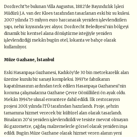
Dordrecht’te bulunan Villa Augustus, 1882’de Bayındırlık İşleri
Müdürü J.A. van der Kloes tarafından tasarlanan eski bir su kulesi.
2007 yılında 7.5 milyon euro harcanarak yeniden işlevlendirilen
yapı, nehir kıyısında yer alıyor. Dordrecht Belediyesi’nin bölgeyi
dinamik bir kentsel alana dönüştürme isteğiyle yeniden
işlevlendirdiği mekân bugün otel, lokanta ve bahçe olarak
kullanılıyor.
Müze Gazhane, İstanbul
Eski Hasanpaşa Gazhanesi, Kadıköy’de 30 bin metrekarelik alan
üzerine kurulu bir sanayi kompleksi. 1993’te fabrikanın
kapatılmasının ardından terk edilen Hasanpaşa Gazhanesi’nin
koruma çalışmalarına Gazhane Çevre Gönüllüleri ön ayak oldu.
Mekân 1994’te ulusal envantere dahil edildi. İlk restorasyon
projesi 2001 yılında İTÜ tarafından hazırlandı. Proje, şehrin
tamamına hizmet verecek bir kültürel alan olarak tasarlandı.
Binaların 20’si yeniden işlevlendirildi ve tesiste mevcut olmayan
iki gazometre, çağdaş malzemelerle görsel olarak yeniden inşa
edildi. Bugün Müze Gazhane olarak hizmet veren alanın yeni