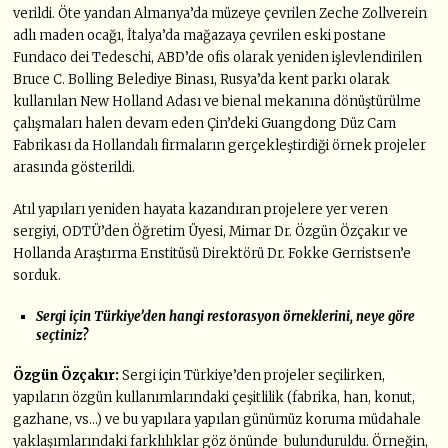
verildi. Öte yandan Almanya’da müzeye çevrilen Zeche Zollverein
adlı maden ocağı, İtalya’da mağazaya çevrilen eski postane
Fundaco dei Tedeschi, ABD’de ofis olarak yeniden işlevlendirilen
Bruce C. Bolling Belediye Binası, Rusya’da kent parkı olarak
kullanılan New Holland Adası ve bienal mekanına dönüştürülme
çalışmaları halen devam eden Çin’deki Guangdong Düz Cam
Fabrikası da Hollandalı firmaların gerçekleştirdiği örnek projeler
arasında gösterildi.
Atıl yapıları yeniden hayata kazandıran projelere yer veren
sergiyi, ODTÜ’den Öğretim Üyesi, Mimar Dr. Özgün Özçakır ve
Hollanda Araştırma Enstitüsü Direktörü Dr. Fokke Gerristsen’e
sorduk.
Sergi için Türkiye’den hangi restorasyon örneklerini, neye göre
seçtiniz?
Ö
zgün
Ö
zçakır:
Sergi için Türkiye’den projeler seçilirken,
yapıların özgün kullanımlarındaki çeşitlilik (fabrika, han, konut,
gazhane, vs…) ve bu yapılara yapılan günümüz koruma müdahale
yaklaşımlarındaki farklılıklar göz önünde bulunduruldu. Örneğin,