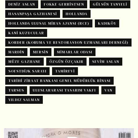
DENIZ ASLAN
FOKKE GERRISTSEN
GÜLSÜN TANYELI
HASANPAŞA GAZHANESI
HOLLANDA
HOLLANDA ULUSAL MIRAS AJANSI (RCE)
KADIKÖY
KANI KUZUCULAR
KORDER (KORUMA VE RESTORASYON UZMANLARI DERNEĞI)
MARDIN
MERSIN
MIMARLAR ODASI
MÜZE GAZHANE
ÖZGÜN ÖZÇAKIR
SEVIM ASLAN
SOESTDIJK SARAYI
TAMIREVI
TARIHI ZIRAAT BANKASI GENEL MÜDÜRLÜK BINASI
TARSUS
ULUSLARARASI TASARIM VAKFI
VAN
YILDIZ SALMAN