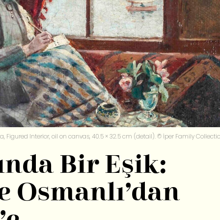
a, Figured Interior, oil on canvas, 40.5 × 32.5 cm (detail). © İper Family Collecti
nda Bir Eşik:
le Osmanlı’dan