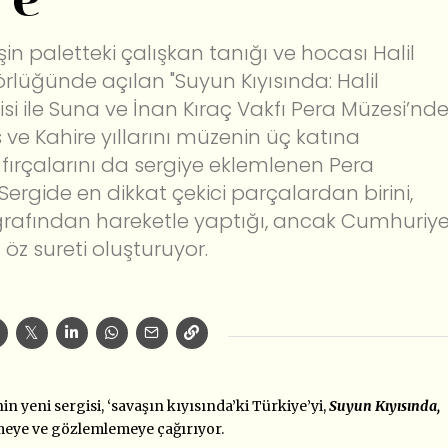
’e
n paletteki çalışkan tanığı ve hocası Halil
örlüğünde açılan "Suyun Kıyısında: Halil
si ile Suna ve İnan Kıraç Vakfı Pera Müzesi’nde
s ve Kahire yıllarını müzenin üç katına
n fırçalarını da sergiye eklemlenen Pera
Sergide en dikkat çekici parçalardan birini,
toğrafından hareketle yaptığı, ancak Cumhuriy
ı öz sureti oluşturuyor.
n yeni sergisi, ‘savaşın kıyısında’ki Türkiye’yi,
Suyun Kıyısında,
eye ve gözlemlemeye çağırıyor.