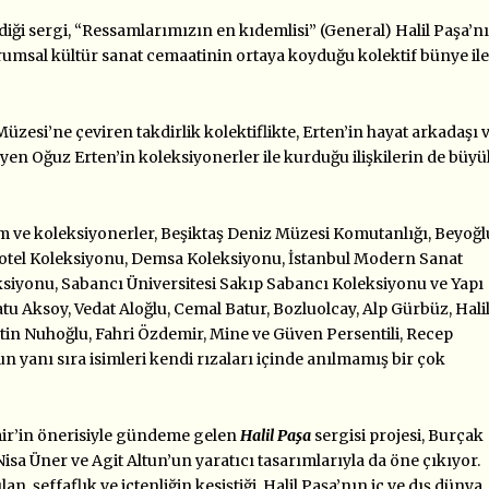
iği sergi, “Ressamlarımızın en kıdemlisi” (General) Halil Paşa’n
rumsal kültür sanat cemaatinin ortaya koyduğu kolektif bünye ile
Müzesi’ne çeviren takdirlik kolektiflikte, Erten’in hayat arkadaşı 
syen Oğuz Erten’in koleksiyonerler ile kurduğu ilişkilerin de büy
ve koleksiyonerler, Beşiktaş Deniz Müzesi Komutanlığı, Beyoğl
tel Koleksiyonu, Demsa Koleksiyonu, İstanbul Modern Sanat
siyonu, Sabancı Üniversitesi Sakıp Sabancı Koleksiyonu ve Yapı
 Batu Aksoy, Vedat Aloğlu, Cemal Batur, Bozluolcay, Alp Gürbüz, Hali
Çetin Nuhoğlu, Fahri Özdemir, Mine ve Güven Persentili, Recep
un yanı sıra isimleri kendi rızaları içinde anılmamış bir çok
mir’in önerisiyle gündeme gelen
Halil Paşa
sergisi projesi, Burçak
 Üner ve Agit Altun’un yaratıcı tasarımlarıyla da öne çıkıyor.
an, şeffaflık ve içtenliğin kesiştiği, Halil Paşa’nın iç ve dış dünya