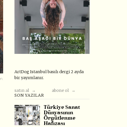
ArtDog Istanbul basılı dergi 2 ayda
bir yayımlanır.
on.
satın al →
abone ol →
SON YAZILAR
Türkiye Sanat
Dünyasının
Örgütlenme
Hafızası