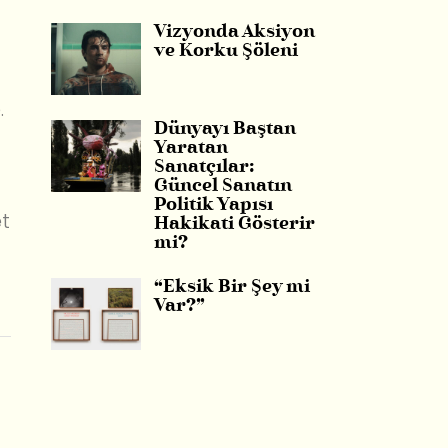
Vizyonda Aksiyon
ve Korku Şöleni
.
Dünyayı Baştan
Yaratan
Sanatçılar:
Güncel Sanatın
Politik Yapısı
et
Hakikati Gösterir
mi?
“Eksik Bir Şey mi
Var?”