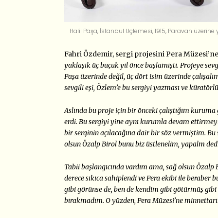
Halil Paşa, İstanbul Üçlemesi, 1915, Paravan üzerin
Fahri Özdemir, sergi projesini Pera Müzesi’ne 
yaklaşık üç buçuk yıl önce başlamıştı. Projeye sev
Paşa üzerinde değil, üç dört isim üzerinde çalışalı
sevgili eşi, Özlem’e bu sergiyi yazması ve küratörl
Aslında bu proje için bir önceki çalıştığım kurum
erdi. Bu sergiyi yine aynı kurumla devam ettirme
bir serginin açılacağına dair bir söz vermiştim. Bu
olsun Özalp Birol bunu biz üstlenelim, yapalm dedi.
Tabii başlangıcında vardım ama, sağ olsun Özalp B
derece sıkıca sahiplendi ve Pera ekibi ile beraber 
gibi görünse de, ben de kendim gibi götürmüş gibi
bırakmadım. O yüzden, Pera Müzesi’ne minnettar