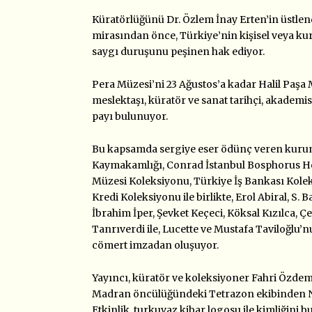
Küratörlüğünü Dr. Özlem İnay Erten’in üstlend
mirasından önce, Türkiye’nin kişisel veya ku
saygı duruşunu peşinen hak ediyor.
Pera Müzesi’ni 23 Ağustos’a kadar
Halil Paşa 
meslektaşı, küratör ve sanat tarihçi, akademi
payı bulunuyor.
Bu kapsamda sergiye eser ödünç veren kurum 
Kaymakamlığı, Conrad İstanbul Bosphorus Ho
Müzesi Koleksiyonu, Türkiye İş Bankası Kolek
Kredi Koleksiyonu ile birlikte, Erol Abiral, S.
İbrahim İper, Şevket Keçeci, Köksal Kızılca, 
Tanrıverdi ile, Lucette ve Mustafa Taviloğlu’n
cömert imzadan oluşuyor.
Yayıncı, küratör ve koleksiyoner Fahri Özde
Madran öncülüğündeki Tetrazon ekibinden Nisa
Etkinlik, turkuvaz kibar logosu ile kimliğini bul