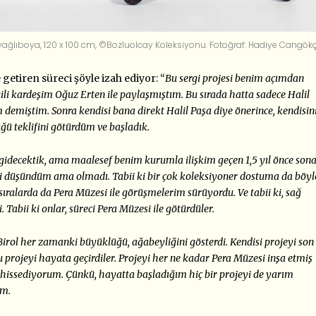
e yağlıboya, 120 x 100 cm, ©Bozluolcay Koleksiyonu. Fotoğraf: Hadiye Cangökç
getiren süreci şöyle izah ediyor: “
Bu sergi projesi benim açımdan
gili kardeşim Oğuz Erten ile paylaşmıştım. Bu sırada hatta sadece Halil
m demiştim. Sonra kendisi bana direkt Halil Paşa diye önerince, kendisin
üğü teklifini götürdüm ve başladık.
a gidecektik, ama maalesef benim kurumla ilişkim geçen 1,5 yıl önce son
yi düşündüm ama olmadı. Tabii ki bir çok koleksiyoner dostuma da böyl
 sıralarda da Pera Müzesi ile görüşmelerim sürüyordu. Ve tabii ki, sağ
 Tabii ki onlar, süreci Pera Müzesi ile götürdüler.
irol her zamanki büyüklüğü, ağabeyliğini gösterdi. Kendisi projeyi son
bu projeyi hayata geçirdiler. Projeyi her ne kadar Pera Müzesi inşa etmiş
 hissediyorum. Çünkü, hayatta başladığım hiç bir projeyi de yarım
ım.