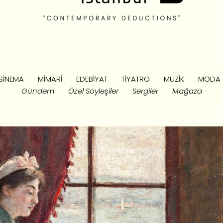
SINEMA
MIMARI
EDEBIYAT
TIYATRO
MÜZIK
MODA
Gündem
Özel Söyleşiler
Sergiler
Mağaza