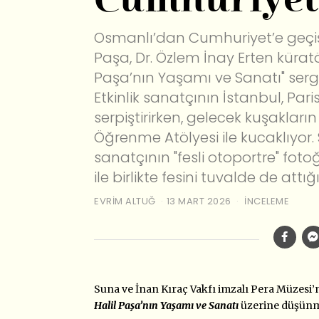
Cumhuriyet
Osmanlı’dan Cumhuriyet’e geçişi
Paşa, Dr. Özlem İnay Erten kürat
Paşa’nın Yaşamı ve Sanatı" sergi
Etkinlik sanatçının İstanbul, Pari
serpiştirirken, gelecek kuşakları
Öğrenme Atölyesi ile kucaklıyor. 
sanatçının "fesli otoportre" fo
ile birlikte fesini tuvalde de attığ
EVRIM ALTUĞ
13 MART 2026
İNCELEME
Suna ve İnan Kıraç Vakfı imzalı Pera Müzesi’ni
Halil Paşa’nın Yaşamı ve Sanatı
üzerine düşünm