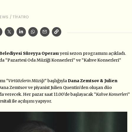
EWS
/
TIYATRO
Belediyesi Süreyya Operası
yeni sezon programını açıkladı.
da “Pazartesi Oda Müziği Konserleri” ve “Kahve Konserleri”
mı “
Virtüözlerin Müziği
” başlığıyla
Dana Zemtsov & Julien
 Dana Zemtsov ve piyanist Julien Quentin’den oluşan düo
da verecek. Her pazar saat 11.00’de başlayacak “
Kahve Konserleri
”
itali ile açılışını yapıyor.