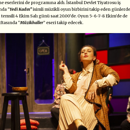
 eserlerini de programına aldı. İstanbul Devlet Tiyatrosu iş
ında
“
Yedi Kadın”
isimli müzikli oyun birbirini takip eden günlerd
k temsili 4 Ekim Salı günü saat 20.00’de. Oyun 5-6-7-8 Ekim’de de
aftasında “
Müzikhaller
” eseri takip edecek.