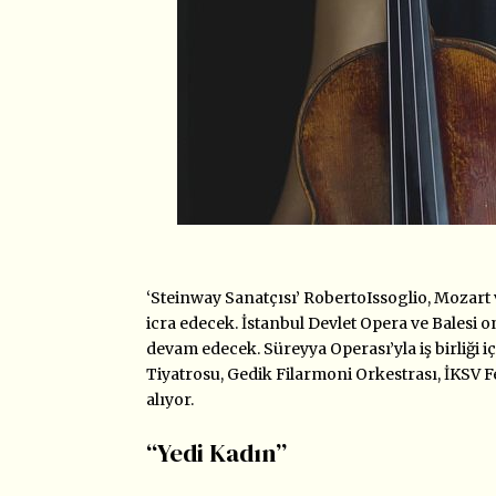
‘Steinway Sanatçısı’ RobertoIssoglio, Mozart v
icra edecek. İstanbul Devlet Opera ve Balesi o
devam edecek. Süreyya Operası’yla iş birliği i
Tiyatrosu, Gedik Filarmoni Orkestrası, İKSV 
alıyor.
“Yedi Kadın”