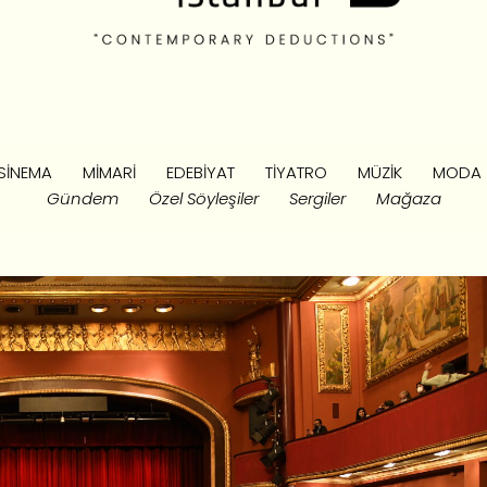
SINEMA
MIMARI
EDEBIYAT
TIYATRO
MÜZIK
MODA
Gündem
Özel Söyleşiler
Sergiler
Mağaza