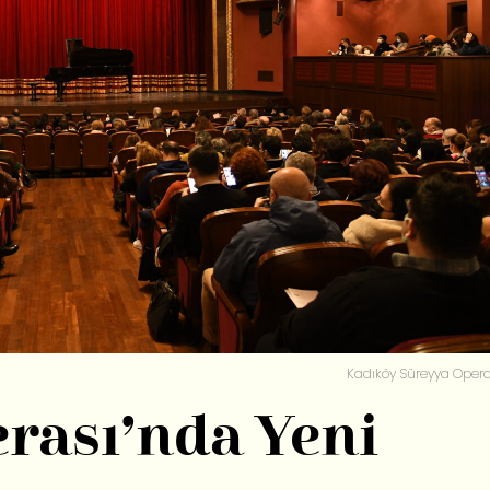
Kadıköy Süreyya Opera
rası’nda Yeni