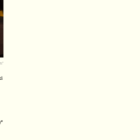
n”
ki
a”