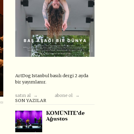
ArtDog Istanbul basılı dergi 2 ayda
bir yayımlanır.
satın al →
abone ol →
SON YAZILAR
sı
KOMÜNİTE’de
Ağustos