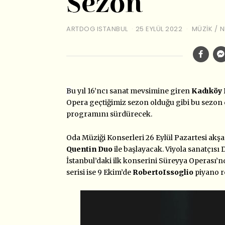
Sezon
ARTDOG ISTANBUL
25 EYLÜL 2022
MÜZIK
/
N
B
u yıl 16’ncı sanat mevsimine giren
Kadıköy 
Opera geçtiğimiz sezon olduğu gibi bu sezon 
programını sürdürecek.
Oda Müziği Konserleri 26 Eylül Pazartesi akşa
Quentin Duo
ile başlayacak. Viyola sanatçısı
İstanbul’daki ilk konserini Süreyya Operası’n
serisi ise 9 Ekim’de
RobertoIssoglio
piyano res