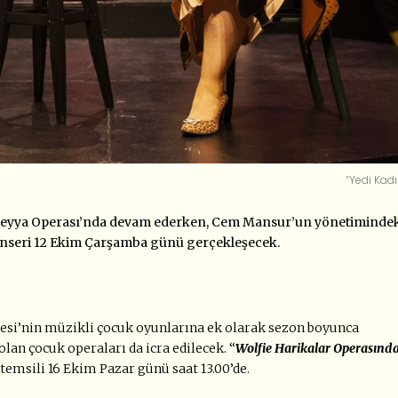
“Yedi Kadı
üreyya Operası’nda devam ederken, Cem Mansur’un yönetiminde
konseri 12 Ekim Çarşamba günü gerçekleşecek.
alesi’nin müzikli çocuk oyunlarına ek olarak sezon boyunca
an çocuk operaları da icra edilecek. “
Wolfie Harikalar Operasınd
 temsili 16 Ekim Pazar günü saat 13.00’de.