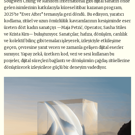
Sougwen Chung ve Random International gibi dijital sanatın önde
gelen isimlerinin katkılarıyla küresel itibar kazanan program,
2025’te “Ever After” temasıyla geri döndü.. Bu edisyon, yaratıcı
kodlama, ritüel ve uzun ömürlülük kavramlarının kesişiminde eser
üreten dört kadın sanatçıyı —Maja Petrić, Operator, Sasha Stiles
ve Krista Kim— buluşturuyor. Sanatçılar; hafıza, dönüşüm, canlılık
ve kolektif bilinç gibi temaları işleyerek, izleyiciyle etkileşime
geçen, çevresine yanıt veren ve zamanla gelişen dijital eserler
sunuyor. Yapay zekâ, üretken kod, veri ve sesi kullanan bu
projeler, dijital süreçleri bağlantı ve dönüşümün çağdaş ritüellerine
dönüştürerek izleyicilere güçlü bir deneyim vadediyor.