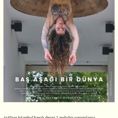
ArtDog Istanbul basılı dergi 2 ayda bir yayımlanır.