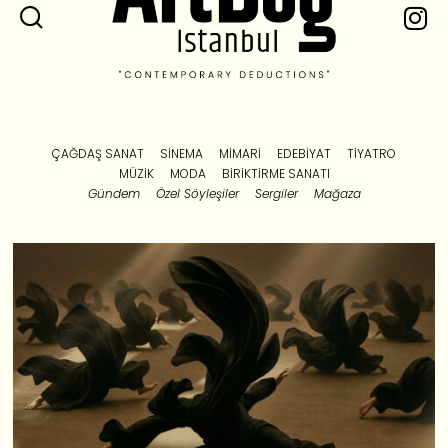
ÇAĞDAŞ SANAT
SINEMA
MIMARI
EDEBIYAT
TIYATRO
MÜZIK
MODA
BIRIKTIRME SANATI
Gündem
Özel Söyleşiler
Sergiler
Mağaza