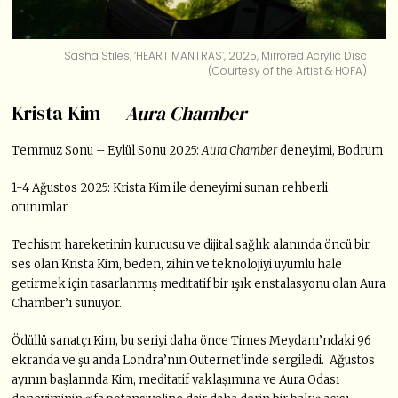
Sasha Stiles, ‘HEART MANTRAS’, 2025, Mirrored Acrylic Disc
(Courtesy of the Artist & HOFA)
Krista Kim —
Aura Chamber
Temmuz Sonu – Eylül Sonu 2025:
Aura Chamber
deneyimi, Bodrum
1-4 Ağustos 2025: Krista Kim ile deneyimi sunan rehberli
oturumlar
Techism hareketinin kurucusu ve dijital sağlık alanında öncü bir
ses olan Krista Kim, beden, zihin ve teknolojiyi uyumlu hale
getirmek için tasarlanmış meditatif bir ışık enstalasyonu olan Aura
Chamber’ı sunuyor.
Ödüllü sanatçı Kim, bu seriyi daha önce Times Meydanı’ndaki 96
ekranda ve şu anda Londra’nın Outernet’inde sergiledi. Ağustos
ayının başlarında Kim, meditatif yaklaşımına ve Aura Odası