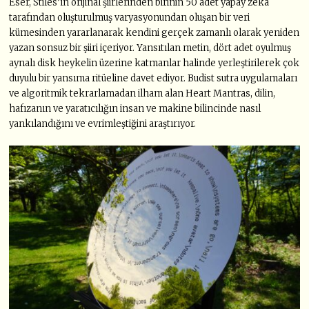
Eser, Stiles’ın orijinal şiirlerinden birinin 50 adet yapay zeka
tarafından oluşturulmuş varyasyonundan oluşan bir veri
kümesinden yararlanarak kendini gerçek zamanlı olarak yeniden
yazan sonsuz bir şiiri içeriyor. Yansıtılan metin, dört adet oyulmuş
aynalı disk heykelin üzerine katmanlar halinde yerleştirilerek çok
duyulu bir yansıma ritüeline davet ediyor. Budist sutra uygulamaları
ve algoritmik tekrarlamadan ilham alan Heart Mantras, dilin,
hafızanın ve yaratıcılığın insan ve makine bilincinde nasıl
yankılandığını ve evrimleştiğini araştırıyor.