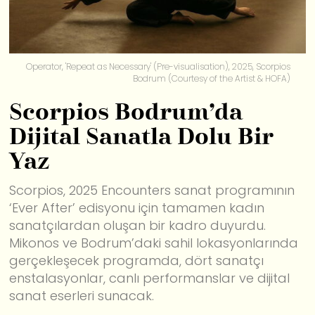
Operator, 'Repeat as Necessary' (Pre-visualisation), 2025, Scorpios
Bodrum (Courtesy of the Artist & HOFA)
Scorpios Bodrum’da
Dijital Sanatla Dolu Bir
Yaz
Scorpios, 2025 Encounters sanat programının
‘Ever After’ edisyonu için tamamen kadın
sanatçılardan oluşan bir kadro duyurdu.
Mikonos ve Bodrum’daki sahil lokasyonlarında
gerçekleşecek programda, dört sanatçı
enstalasyonlar, canlı performanslar ve dijital
sanat eserleri sunacak.