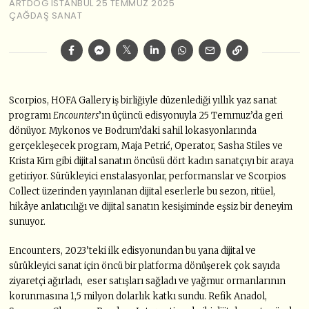
ARTDOG ISTANBUL
25 TEMMUZ 2025
ÇAĞDAŞ SANAT
Scorpios, HOFA Gallery iş birliğiyle düzenlediği yıllık yaz sanat
programı
Encounters
’ın üçüncü edisyonuyla 25 Temmuz’da geri
dönüyor. Mykonos ve Bodrum’daki sahil lokasyonlarında
gerçekleşecek program, Maja Petrić, Operator, Sasha Stiles ve
Krista Kim gibi dijital sanatın öncüsü dört kadın sanatçıyı bir araya
getiriyor. Sürükleyici enstalasyonlar, performanslar ve Scorpios
Collect üzerinden yayınlanan dijital eserlerle bu sezon, ritüel,
hikâye anlatıcılığı ve dijital sanatın kesişiminde eşsiz bir deneyim
sunuyor.
Encounters, 2023’teki ilk edisyonundan bu yana dijital ve
sürükleyici sanat için öncü bir platforma dönüşerek çok sayıda
ziyaretçi ağırladı, eser satışları sağladı ve yağmur ormanlarının
korunmasına 1,5 milyon dolarlık katkı sundu. Refik Anadol,