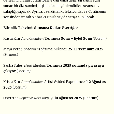
deneyiminin şifa potansiyeline dair daha derin bir bakış açısı
sunan bir dizi samimi, kişisel olarak yönlendirilen seansa ev
sahipliği yapacak. Ayrıca, özel dijital koleksiyonlar ve Continuum
serisinden imzalı bir baskı sınırlı sayıda satışa sunulacak.
Etkinlik Takvimi: Sonsuza Kadar
: Ever After
Krista Kim,
Aura Chamber:
Temmuz Sonu – Eylül Sonu
(Bodrum)
Maya Petrić,
Specimens of Time: Mikonos:
25-31 Temmuz 202
5
(Mikonos)
Sasha Stiles,
Heart Mantras:
Temmuz 2025 sonunda piyasaya
çıkıyor
(Bodrum)
Krista Kim,
Aura Chamber,
Artist Guided Experience
:
1-2
Ağustos
2025
(Bodrum)
Operator,
Repeat as Necessary
:
9–10 Ağustos 2025
(Bodrum)