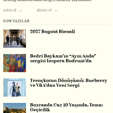
satın al →
abone ol →
SON YAZILAR
2027 Bogotá Bienali
Bedri Baykam’ın “Aynı Anda”
sergisi Inspera Bodrum’da
Trençkotun Dönüşümü: Burberry
ve V&A’dan Yeni Sergi
Bozcaada Caz 10 Yaşında, Tema:
Geçicilik