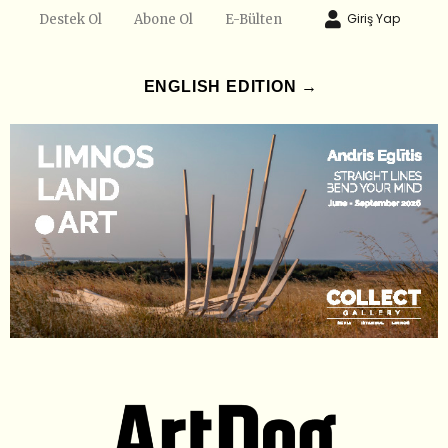
Giriş Yap
Destek Ol
Abone Ol
E-Bülten
ENGLISH EDITION →