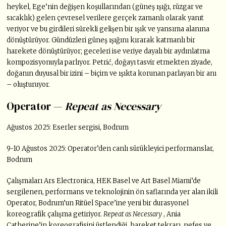
heykel, Ege’nin değişen koşullarından (güneş ışığı, rüzgar ve
sıcaklık) gelen çevresel verilere gerçek zamanlı olarak yanıt
veriyor ve bu girdileri sürekli gelişen bir ışık ve yansıma alanına
dönüştürüyor. Gündüzleri güneş ışığını kırarak katmanlı bir
harekete dönüştürüyor; geceleri ise veriye dayalı bir aydınlatma
kompozisyonuyla parlıyor. Petrić, doğayı tasvir etmekten ziyade,
doğanın duyusal bir izini – biçim ve ışıkta korunan parlayan bir anı
– oluşturuyor.
Operator —
Repeat as Necessary
Ağustos 2025: Eserler sergisi, Bodrum
9-10 Ağustos 2025: Operator’den canlı sürükleyici performanslar,
Bodrum
Çalışmaları Ars Electronica, HEK Basel ve Art Basel Miami’de
sergilenen, performans ve teknolojinin ön saflarında yer alan ikili
Operator, Bodrum’un Ritüel Space’ine yeni bir durasyonel
koreografik çalışma getiriyor.
Repeat as Necessary
, Ania
Catherine’in koreografisini üstlendiği, hareket tekrarı, nefes ve