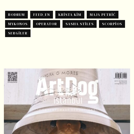
BODRUM
FEED_EN
KRISTA KIM
MAJA PETRIĆ
MYKONOS
OPERATOR
SASHA STILES
SCORPIOS
SERGILER