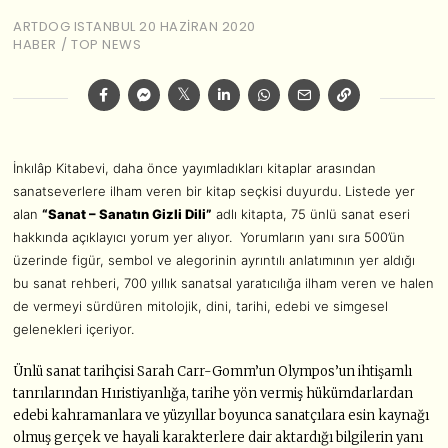
ARTDOG ISTANBUL
20 HAZIRAN 2020
HABER
/
TOP NEWS
İnkılâp Kitabevi, daha önce yayımladıkları kitaplar arasından
sanatseverlere ilham veren bir kitap seçkisi duyurdu. Listede yer
alan
“Sanat – Sanatın Gizli Dili”
adlı kitapta,
75 ünlü sanat eseri
hakkında açıklayıcı yorum yer alıyor. Yorumların yanı sıra 500’ün
üzerinde figür, sembol ve alegorinin ayrıntılı anlatımının yer aldığı
bu sanat rehberi, 700 yıllık sanatsal yaratıcılığa ilham veren ve halen
de vermeyi sürdüren mitolojik, dini, tarihi, edebi ve simgesel
gelenekleri içeriyor.
Ünlü sanat tarihçisi Sarah Carr-Gomm’un Olympos’un ihtişamlı
tanrılarından Hıristiyanlığa, tarihe yön vermiş hükümdarlardan
edebi kah
ramanlara ve yüzyıllar boyunca sanatçılara esin kaynağı
olmuş gerçek ve hayali karakterlere dair aktardığı bilgilerin yanı