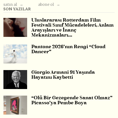
satın al →
abone ol →
SON YAZILAR
Uluslararası Rotterdam Film
Festivali Sınıf Mücadeleleri, Anlam
Arayışları ve İnanç
Mekanizmaları…
Pantone 2026’nın Rengi “Cloud
Dancer”
Giorgio Armani 91 Yaşında
Hayatını Kaybetti
“Ölü Bir Gezegende Sanat Olmaz”
Picasso’ya Pembe Boya