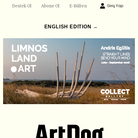
Giriş Yap
Destek Ol
Abone Ol
E-Bülten
ENGLISH EDITION →