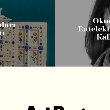
Okum
ları
Entelekt
tı
Kal