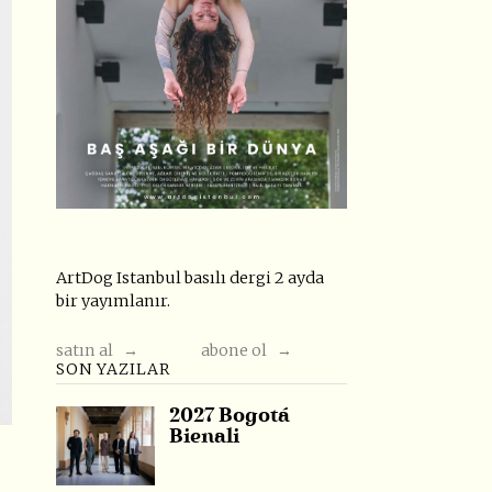
ArtDog Istanbul basılı dergi 2 ayda
bir yayımlanır.
satın al →
abone ol →
SON YAZILAR
2027 Bogotá
Bienali