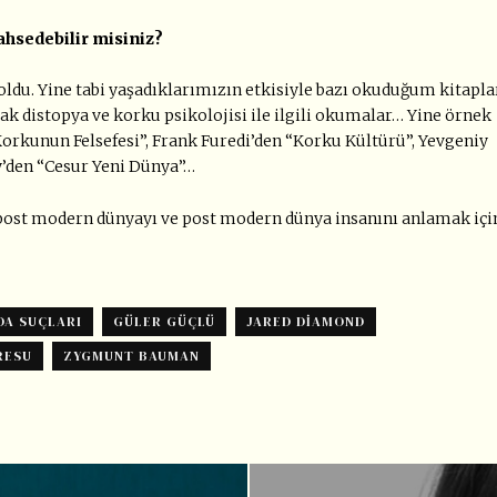
ahsedebilir misiniz?
du. Yine tabi yaşadıklarımızın etkisiyle bazı okuduğum kitapla
rak distopya ve korku psikolojisi ile ilgili okumalar… Yine örnek
Korkunun Felsefesi”, Frank Furedi’den “Korku Kültürü”, Yevgeniy
’den “Cesur Yeni Dünya”…
 post modern dünyayı ve post modern dünya insanını anlamak içi
DA SUÇLARI
GÜLER GÜÇLÜ
JARED DIAMOND
RESU
ZYGMUNT BAUMAN