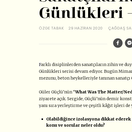
Günlükleri –
ÖZGE TABAK
29 HAZIRAN 2020
ÇAĞDAŞ SA
F
arklı disiplinlerden sanatçıların zihin ve 
Günlükleri serisi devam ediyor. Bugün Mimar
mezunu, beton heykelleriyle tanınan sanatçı
Güler Güçlü’nün “
What Was The Matter/Ned
ziyarete açık. Sergide, Güçlü’nün demir kons
yanı sıra yerleştirme ve çeşitli kâğıt işleri de 
Olabildiğince izolasyona dikkat ederek
konu ve sorular neler oldu?