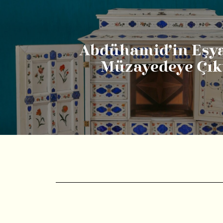
Abdühamid’in Eşya
Müzayedeye Çık