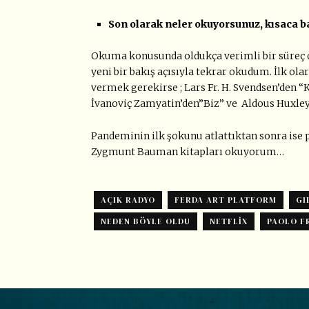
Son olarak neler okuyorsunuz, kısaca b
Okuma konusunda oldukça verimli bir süreç ol
yeni bir bakış açısıyla tekrar okudum. İlk ola
vermek gerekirse ; Lars Fr. H. Svendsen’den “
İvanoviç Zamyatin’den”Biz” ve Aldous Huxley
Pandeminin ilk şokunu atlattıktan sonra ise
Zygmunt Bauman kitapları okuyorum…
AÇIK RADYO
FERDA ART PLATFORM
GI
NEDEN BÖYLE OLDU
NETFLIX
PAOLO F