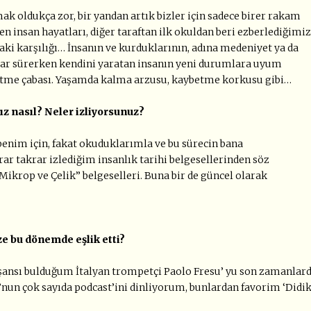
k oldukça zor, bir yandan artık bizler için sadece birer rakam
en insan hayatları, diğer taraftan ilk okuldan beri ezberlediğimiz
taki karşılığı… İnsanın ve kurduklarının, adına medeniyet ya da
nlar sürerken kendini yaratan insanın yeni durumlara uyum
r etme çabası. Yaşamda kalma arzusu, kaybetme korkusu gibi…
nız nasıl? Neler izliyorsunuz?
enim için, fakat okuduklarımla ve bu sürecin bana
rar takrar izlediğim insanlık tarihi belgesellerinden söz
ikrop ve Çelik” belgeselleri. Buna bir de güncel olarak
ze bu dönemde eşlik etti?
şansı bulduğum İtalyan trompetçi Paolo Fresu’ yu son zamanlar
’nun çok sayıda podcast’ini dinliyorum, bunlardan favorim ‘Didi