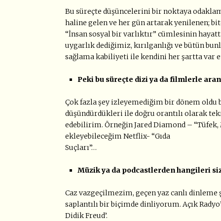
Bu süreçte düşüncelerini bir noktaya odaklama
haline gelen ve her gün artarak yenilenen; bit
“İnsan sosyal bir varlıktır” cümlesinin hayat
uygarlık dediğimiz, kırılganlığı ve bütün bu
sağlama kabiliyeti ile kendini her şartta va
Peki bu süreçte dizi ya da filmlerle ara
Çok fazla şey izleyemediğim bir dönem oldu b
düşündürdükleri ile doğru orantılı olarak tek
edebilirim. Örneğin Jared Diamond – “Tüfek, M
ekleyebileceğim Netflix- “Gıda
Suçları”…
Müzik ya da podcastlerden hangileri si
Caz vazgeçilmezim, geçen yaz canlı dinleme 
saplantılı bir biçimde dinliyorum. Açık Radyo
Didik Freud’.