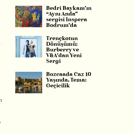
Bedri Baykam’ın
“Aynı Anda”
sergisi Inspera
Bodrum’da
Trençkotun
Dönüşümü:
Burberry ve
V&A’dan Yeni
Sergi
Bozcaada Caz 10
Yaşında, Tema:
Geçicilik
n
,