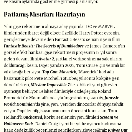
ve kasım aylarında gösterime girmesi planlanıyor.
Patlamış Mısırları Hazırlayın
Yılın gişe rekortmeni olmaya aday yapımlar DC ve MARVEL
filmlerinden ibaret değil elbet: Özellikle Harry Potter evrenini
genişletmeye devam eden Fantastic Beasts serisinin yeni filmi
Fantastic Beasts: The Secrets of Dumbledore
ve James Cameron’ın
görsel efekt harikası gişe rekortmeni projesinin 13 yıl sonra
gelen devam filmi
Avatar 2
, şartlar el verirse sinema salonlarını
dolduracağı kesin. Diğer yandan 2022, Tom Cruise için verimli bir
yıl olacağa benziyor.
Top Gun: Maverick
, ‘Maverick’ kod adlı
karizmatik pilot Pete Mitchell’ı otuz beş yıl sonra kokpite geri
döndürürken,
Mission: Impossible 7
ile tehlikeli yeni görevler
oyuncuyu bekliyor. Felaket filmleriyle özdeşleşmiş Roland
Emmerich’in Moonfall’unda yörüngesinden çıkan Ay,
Jurassic
World: Dominion
’da yine, yeni, yeniden dinozorlar dünyayı tehdit
ediyor. Popüler bilgisayar oyununun öncesini konu alan, Tom
Holland’lı
Uncharted
, korku serilerinin yeni filmleri
Scream
ve
Halloween Ends
, Daniel Craig’i yeni bir yıldız oyuncu kadrosuna
karşı dedektiflik becerilerini sergilerken izleyeceğimiz
Knives Out