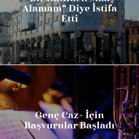
Alamam” Diye İstifa
Etti
Genç Caz+ İçin
Başvurular Başladı