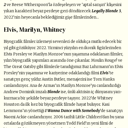
2
ve Reese Witherspoon’la özdeşeleşen ve ‘aptal sarışın’ klişesini
yıkan karakteri beyaz perdeye geri döndürecek
Legally Blonde 3
,
2022’nin heyecanla beklediğimiz gişe filmlerinden…
Elvis, Marilyn, Whitney
Biyografik filmler izlemeyi sevenleri de oldukça mutlu edecek bir
yıl gibi gözüküyor 2022. Yirminci yüzyılın en ikonik figürlerinden
Elvis Presley ve Marilyn Monroe’nun yaşamına odaklanan filmler,
yılın biyografik yapımları arasında öne çıkanlar. Moulin Rouge! ve
The Great Gatsby gibi filmlerle tanıdığımız Baz Luhrmann’ın Elvis
Presley’nin yaşamına ve kariyerine odaklandığı filmi
Elvis
’te
sanatçıyı genç yıldız Austin Butler, menajerini ise Tom Hanks
canlandırıyor. Ana de Armas’ın Marilyn Monroe’yu canlandırdığı
Andrew Dominik imzalı
Blonde
ise, ünlü aktrisin iç dünyasını yarı-
kurmaca bir şekilde beyaz perdeye taşıyor. 2022’de Whitney
Houston da ilk kez bir biyografik filmde hayat buluyor. Kasi
Lemmons’ın yönettiği
I Wanna Dance with Somebody
’de sanatçıyı
Naomi Ackie canlandırıyor. 2006 tarihli Little Children’dan bu yana
ortalarda gözükmeyen yönetmen Todd Field’ın yeni filmi de