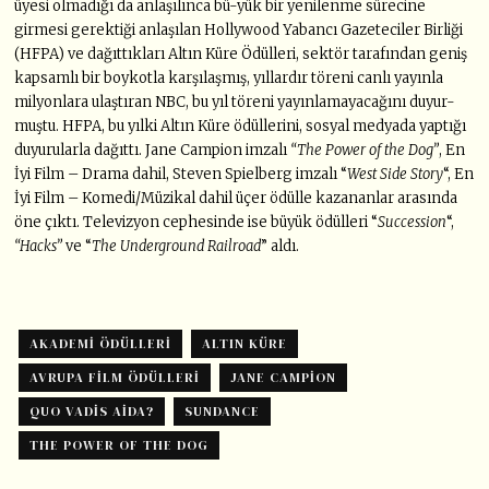
üyesi olmadığı da anlaşılınca bü-yük bir yenilenme sürecine
girmesi gerektiği anlaşılan Hollywood Yabancı Gazeteciler Birliği
(HFPA) ve dağıttıkları Altın Küre Ödülleri, sektör tarafından geniş
kapsamlı bir boykotla karşılaşmış, yıllardır töreni canlı yayınla
milyonlara ulaştıran NBC, bu yıl töreni yayınlamayacağını duyur-
muştu. HFPA, bu yılki Altın Küre ödüllerini, sosyal medyada yaptığı
duyurularla dağıttı. Jane Campion imzalı
“The Power of the Dog”
, En
İyi Film – Drama dahil, Steven Spielberg imzalı “
West Side Story
“, En
İyi Film – Komedi/Müzikal dahil üçer ödülle kazananlar arasında
öne çıktı. Televizyon cephesinde ise büyük ödülleri “
Succession
“,
“Hacks”
ve “
The Underground Railroad
” aldı.
AKADEMI ÖDÜLLERI
ALTIN KÜRE
AVRUPA FILM ÖDÜLLERI
JANE CAMPION
QUO VADIS AIDA?
SUNDANCE
THE POWER OF THE DOG