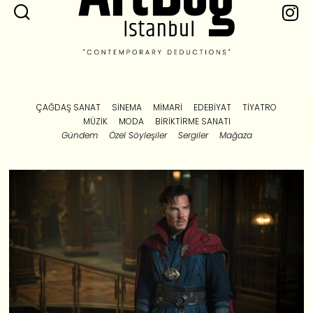
ÇAĞDAŞ SANAT
SINEMA
MIMARI
EDEBIYAT
TIYATRO
MÜZIK
MODA
BIRIKTIRME SANATI
Gündem
Özel Söyleşiler
Sergiler
Mağaza