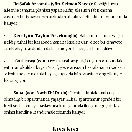
• İki Şafak Arasında (yön. Selman Nacar):
Sevdiği kızın
ailesiyle tanışma planları yapan Kadir, ailesinin fabrikasına
yaşanan bir iş kazasının ardından ahlaki ve etik ikilemler arasında
kalıyor.
• Kerr (yön. Tayfun Pirselimoğlu):
Babasının cenazesi için
geldiği tuhaf bir kasabada kapana kısılan Can, önce bir cinayete
tanık oluyor, ardından da bilinmeyen bir suçla itham ediliyor.
• Okul Tıraşı (yön. Ferit Karahan):
Hiçbir yerin ortasındaki
yatılı bir okulda okuyan Yusuf, gece ansızın hastalanan arkadaşını
iyileştirmek için canla başla çalışsa da bürokrasinin engelleriyle
karşılaşıyor.
• Zuhal (yön. Nazlı Elif Durlu):
Hiçbir sakiniyle muhatap
olmadığı bir apartmanda yaşayan Zuhal, apartmanın içinden bir
kedi sesi duymaya başlayınca komşularıyla iletişime geçmek ve
onları kendine inandırmak zorunda kalıyor.
Kısa Kısa