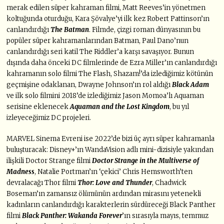
merak edilen süper kahraman filmi, Matt Reeves’in yönetmen
koltuğunda oturduğu, Kara Şövalye’yi ilk kez Robert Pattinson’ın
canlandırdığı
The Batman
. Filmde, çizgi roman dünyasının bu
popüler süper kahramanlarından Batman, Paul Dano’nun
canlandırdığı seri katil The Riddler’a karşı savaşıyor. Bunun
dışında daha önceki DC filmlerinde de Ezra Miller’ın canlandırdığı
kahramanın solo filmi The Flash, Shazam!’da izlediğimiz kötünün
geçmişine odaklanan, Dwayne Johnson’ın rol aldığı
Black Adam
ve ilk solo filmini 2018’de izlediğimiz Jason Momoa’lı Aquaman
serisine eklenecek
Aquaman and the Lost Kingdom
, bu yıl
izleyeceğimiz DC projeleri.
MARVEL Sinema Evreni ise 2022’de bizi üç ayrı süper kahramanla
buluşturacak: Disney+’ın WandaVision adlı mini-dizisiyle yakından
ilişkili Doctor Strange filmi
Doctor Strange in the Multiverse of
Madness
, Natalie Portman’ın ‘çekici’ Chris Hemsworth’ten
devralacağı Thor filmi
Thor: Love and Thunder
, Chadwick
Boseman’ın zamansız ölümünün ardından mirasını yetenekli
kadınların canlandırdığı karakterlerin sürdüreceği Black Panther
filmi
Black Panther: Wakanda Forever
’ın sırasıyla mayıs, temmuz