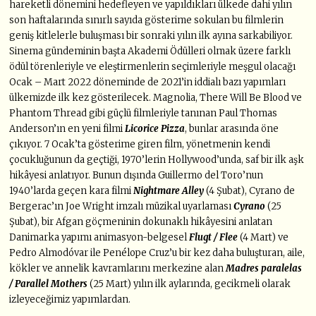
hareketli dönemini hedefleyen ve yapıldıkları ülkede dahi yılın
son haftalarında sınırlı sayıda gösterime sokulan bu filmlerin
geniş kitlelerle buluşması bir sonraki yılın ilk ayına sarkabiliyor.
Sinema gündeminin başta Akademi Ödülleri olmak üzere farklı
ödül törenleriyle ve eleştirmenlerin seçimleriyle meşgul olacağı
Ocak – Mart 2022 döneminde de 2021’in iddialı bazı yapımları
ülkemizde ilk kez gösterilecek. Magnolia, There Will Be Blood ve
Phantom Thread gibi güçlü filmleriyle tanınan Paul Thomas
Anderson’ın en yeni filmi
Licorice Pizza
, bunlar arasında öne
çıkıyor. 7 Ocak’ta gösterime giren film, yönetmenin kendi
çocukluğunun da geçtiği, 1970’lerin Hollywood’unda, saf bir ilk aşk
hikâyesi anlatıyor. Bunun dışında Guillermo del Toro’nun
1940’larda geçen kara filmi
Nightmare Alley
(4 Şubat), Cyrano de
Bergerac’ın Joe Wright imzalı müzikal uyarlaması
Cyrano
(25
Şubat), bir Afgan göçmeninin dokunaklı hikâyesini anlatan
Danimarka yapımı animasyon-belgesel
Flugt / Flee
(4 Mart) ve
Pedro Almodóvar ile Penélope Cruz’u bir kez daha buluşturan, aile,
kökler ve annelik kavramlarını merkezine alan
Madres paralelas
/ Parallel Mothers
(25 Mart) yılın ilk aylarında, gecikmeli olarak
izleyeceğimiz yapımlardan.