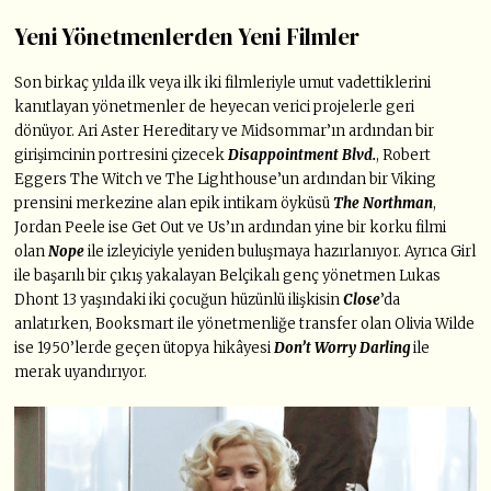
Yeni Yönetmenlerden Yeni Filmler
Son birkaç yılda ilk veya ilk iki filmleriyle umut vadettiklerini
kanıtlayan yönetmenler de heyecan verici projelerle geri
dönüyor. Ari Aster Hereditary ve Midsommar’ın ardından bir
girişimcinin portresini çizecek
Disappointment Blvd.
, Robert
Eggers The Witch ve The Lighthouse’un ardından bir Viking
prensini merkezine alan epik intikam öyküsü
The Northman
,
Jordan Peele ise Get Out ve Us’ın ardından yine bir korku filmi
olan
Nope
ile izleyiciyle yeniden buluşmaya hazırlanıyor. Ayrıca Girl
ile başarılı bir çıkış yakalayan Belçikalı genç yönetmen Lukas
Dhont 13 yaşındaki iki çocuğun hüzünlü ilişkisin
Close
’da
anlatırken, Booksmart ile yönetmenliğe transfer olan Olivia Wilde
ise 1950’lerde geçen ütopya hikâyesi
Don’t Worry Darling
ile
merak uyandırıyor.