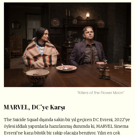
“Killers of the Flower Moon”
MARVEL, DC’ye Karşı
The Suicide Squad dışında sakin bir yıl geçiren DC Evreni, 2022’ye
öylesi iddialı yapımlarla hazırlanmış durumda ki, MARVEL Sinema
Evreni’ne karşı büyük bir rakip olacağa benziyor. Yılın en çok