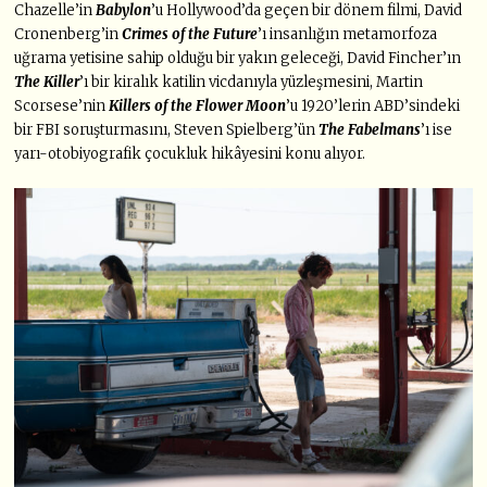
Chazelle’in
Babylon
’u Hollywood’da geçen bir dönem filmi, David
Cronenberg’in
Crimes of the Future
’ı insanlığın metamorfoza
uğrama yetisine sahip olduğu bir yakın geleceği, David Fincher’ın
The Killer
’ı bir kiralık katilin vicdanıyla yüzleşmesini, Martin
Scorsese’nin
Killers of the Flower Moon
’u 1920’lerin ABD’sindeki
bir FBI soruşturmasını, Steven Spielberg’ün
The Fabelmans
’ı ise
yarı-otobiyografik çocukluk hikâyesini konu alıyor.