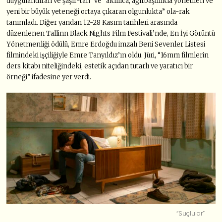
duygulandıran ve şaşır-tan” ve “akıllıca, ağırbaşlılıkla yönetilen ve
yeni bir büyük yeteneği ortaya çıkaran olgunlukta” ola-rak
tanımladı. Diğer yandan 12-28 Kasım tarihleri arasında
düzenlenen Tallinn Black Nights Film Festivali’nde, En İyi Görüntü
Yönetmenliği ödülü, Emre Erdoğdu imzalı Beni Sevenler Listesi
filmindeki işçiliğiyle Emre Tanyıldız’ın oldu. Jüri, “16mm filmlerin
ders kitabı niteliğindeki, estetik açıdan tutarlı ve yaratıcı bir
örneği” ifadesine yer verdi.
“Suçlular”