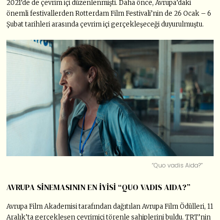
2021’de de çevrim içi düzenlenmişti. Daha önce, Avrupa’daki
önemli festivallerden Rotterdam Film Festivali’nin de 26 Ocak – 6
Şubat tarihleri arasında çevrim içi gerçekleşeceği duyurulmuştu.
“Quo vadis Aida?”
AVRUPA SİNEMASININ EN İYİSİ “QUO VADIS AIDA?”
Avrupa Film Akademisi tarafından dağıtılan Avrupa Film Ödülleri, 11
Aralık’ta gerçekleşen çevrimiçi törenle sahiplerini buldu. TRT’nin