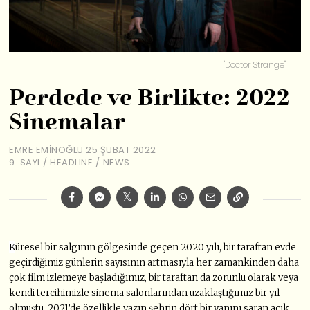
"Doctor Strange"
Perdede ve Birlikte: 2022
Sinemalar
EMRE EMINOĞLU
25 ŞUBAT 2022
9. SAYI
/
HEADLINE
/
NEWS
K
üresel bir salgının gölgesinde geçen 2020 yılı, bir taraftan evde
geçirdiğimiz günlerin sayısının artmasıyla her zamankinden daha
çok film izlemeye başladığımız, bir taraftan da zorunlu olarak veya
kendi tercihimizle sinema salonlarından uzaklaştığımız bir yıl
olmuştu. 2021’de özellikle yazın şehrin dört bir yanını saran açık