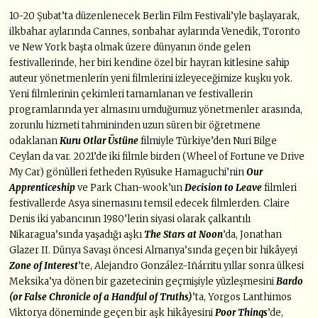
10-20 Şubat’ta düzenlenecek Berlin Film Festivali’yle başlayarak,
ilkbahar aylarında Cannes, sonbahar aylarında Venedik, Toronto
ve New York başta olmak üzere dünyanın önde gelen
festivallerinde, her biri kendine özel bir hayran kitlesine sahip
auteur yönetmenlerin yeni filmlerini izleyeceğimize kuşku yok.
Yeni filmlerinin çekimleri tamamlanan ve festivallerin
programlarında yer almasını umduğumuz yönetmenler arasında,
zorunlu hizmeti tahmininden uzun süren bir öğretmene
odaklanan
Kuru Otlar Üstüne
filmiyle Türkiye’den Nuri Bilge
Ceylan da var. 2021’de iki filmle birden (Wheel of Fortune ve Drive
My Car) gönülleri fetheden Ryūsuke Hamaguchi’nin
Our
Apprenticeship
ve Park Chan-wook’un
Decision to Leave
filmleri
festivallerde Asya sinemasını temsil edecek filmlerden. Claire
Denis iki yabancının 1980’lerin siyasi olarak çalkantılı
Nikaragua’sında yaşadığı aşkı
The Stars at Noon
’da, Jonathan
Glazer II. Dünya Savaşı öncesi Almanya’sında geçen bir hikâyeyi
Zone of Interest
’te, Alejandro González-Iñárritu yıllar sonra ülkesi
Meksika’ya dönen bir gazetecinin geçmişiyle yüzleşmesini
Bardo
(or False Chronicle of a Handful of Truths)
’ta, Yorgos Lanthimos
Viktorya döneminde geçen bir aşk hikâyesini
Poor Things
’de,