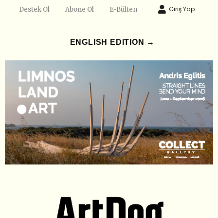
Giriş Yap
Destek Ol
Abone Ol
E-Bülten
ENGLISH EDITION →