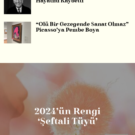
Hayatını Kaybetti
“Ölü Bir Gezegende Sanat Olmaz”
Picasso’ya Pembe Boya
2024’ün Rengi
‘Şeftali Tüyü’