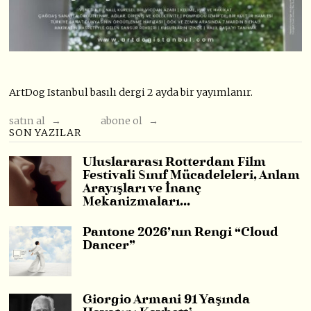
ArtDog Istanbul basılı dergi 2 ayda bir yayımlanır.
satın al →
abone ol →
SON YAZILAR
Uluslararası Rotterdam Film
Festivali Sınıf Mücadeleleri, Anlam
Arayışları ve İnanç
Mekanizmaları…
Pantone 2026’nın Rengi “Cloud
Dancer”
Giorgio Armani 91 Yaşında