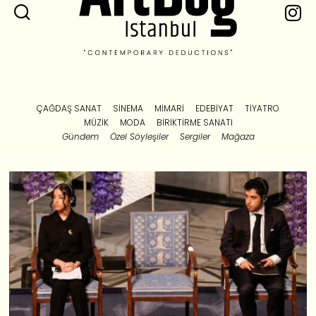
ÇAĞDAŞ SANAT
SINEMA
MIMARI
EDEBIYAT
TIYATRO
MÜZIK
MODA
BIRIKTIRME SANATI
Gündem
Özel Söyleşiler
Sergiler
Mağaza