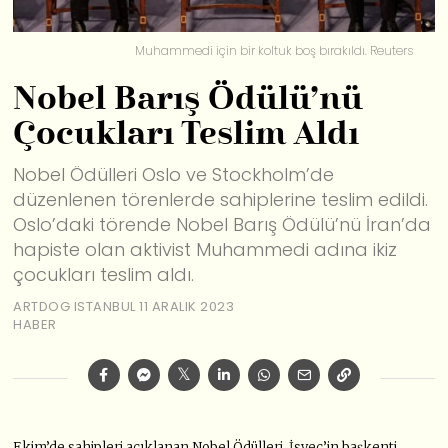
Muhammedi için bir koltuk boş bırakıldı. Reuters
Nobel Barış Ödülü’nü
Çocukları Teslim Aldı
Nobel Ödülleri Oslo ve Stockholm’de
düzenlenen törenlerde sahiplerine teslim edildi.
Oslo’daki törende Nobel Barış Ödülü’nü İran’da
hapiste olan aktivist Muhammedi adına ikiz
çocukları teslim aldı.
ARTDOG ISTANBUL
11 ARALIK 2023
HABER
Ekim’de sahipleri açıklanan Nobel Ödülleri, İsveç’in başkenti