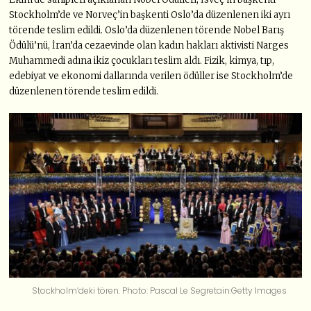
Stockholm’de ve Norveç’in başkenti Oslo’da düzenlenen iki ayrı
törende teslim edildi. Oslo’da düzenlenen törende Nobel Barış
Ödülü’nü, İran’da cezaevinde olan kadın hakları aktivisti Narges
Muhammedi adına ikiz çocukları teslim aldı. Fizik, kimya, tıp,
edebiyat ve ekonomi dallarında verilen ödüller ise Stockholm’de
düzenlenen törende teslim edildi.
Stockholm’deki tören. Photo: Pascal Le Segretain:Getty Images