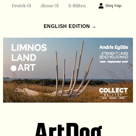
Giriş Yap
Destek Ol
Abone Ol
E-Bülten
ENGLISH EDITION →