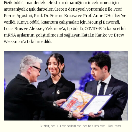
Fizik ödülü, maddedeki elektron dinamiğinin incelenmesi için
attosaniyelik ışık darbeleri üreten deneysel yöntemleri ile Prof.
Pierre Agostini, Prof. Dr. Ferenc Krausz ve Prof. Anne L’Huillier’ye
verildi. Kimya ödülü, kuantum çalışmaları için Moungi Bawendi,
Louis Brus ve Aleksey Yekimov’a, tıp ödülü, COVID-19’a karşı etkili
mRNA aşılarının geliştirilmesini sağlayan Katalin Kariko ve Drew
Weissman’a takdim edildi.
İkizler, ödülü anneleri adına teslim aldı. Reuters.