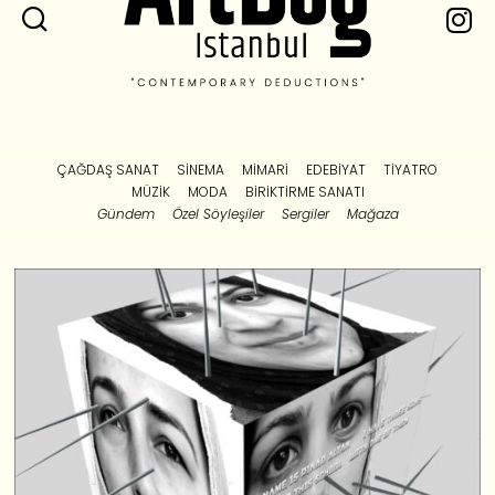
ÇAĞDAŞ SANAT
SINEMA
MIMARI
EDEBIYAT
TIYATRO
MÜZIK
MODA
BIRIKTIRME SANATI
Gündem
Özel Söyleşiler
Sergiler
Mağaza