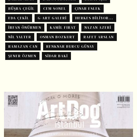
BÜŞRA ÇEĞIL
CEM SONEL
ÇINAR ESLEK
EDA ÇEKIL
G-ART GALERI
HERKES BILIYOR...
İRFAN ÖNÜRMEN
KAMIL FIRAT
NAZAN AZERI
NIL YALTER
OSMAN BOZKURT
RAFET ARSLAN
RAMAZAN CAN
RENKNAR BURCU GÜNAY
ŞENER ÖZMEN
SIDAR BAKI