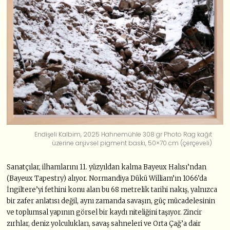
Endişeli Kalbim, 2025 Hahnemühle 308 gr Photo Rag kağıt
üzerine arşivsel pigment baskı, 50×70 cm (çerçeveli)
Sanatçılar, ilhamlarını 11. yüzyıldan kalma Bayeux Halısı’ndan
(Bayeux Tapestry) alıyor. Normandiya Dükü William’ın 1066’da
İngiltere’yi fethini konu alan bu 68 metrelik tarihi nakış, yalnızca
bir zafer anlatısı değil, aynı zamanda savaşın, güç mücadelesinin
ve toplumsal yapının görsel bir kaydı niteliğini taşıyor. Zincir
zırhlar, deniz yolculukları, savaş sahneleri ve Orta Çağ’a dair