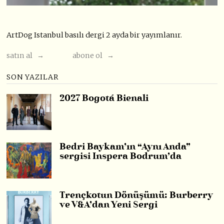
ArtDog Istanbul basılı dergi 2 ayda bir yayımlanır.
satın al →
abone ol →
SON YAZILAR
2027 Bogotá Bienali
Bedri Baykam’ın “Aynı Anda”
sergisi Inspera Bodrum’da
Trençkotun Dönüşümü: Burberry
ve V&A’dan Yeni Sergi