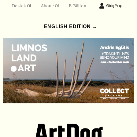
Giriş Yap
Destek Ol
Abone Ol
E-Bülten
ENGLISH EDITION →