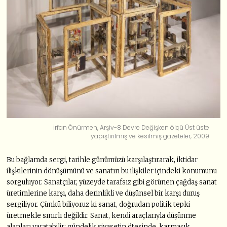
İrfan Önürmen, Arşiv-8 Devre Değişken ölçü Üst üste
yapıştırılmış ve kesilmiş gazeteler, 2009
Bu bağlamda sergi, tarihle günümüzü karşılaştırarak, iktidar
ilişkilerinin dönüşümünü ve sanatın bu ilişkiler içindeki konumunu
sorguluyor. Sanatçılar, yüzeyde tarafsız gibi görünen çağdaş sanat
üretimlerine karşı, daha derinlikli ve düşünsel bir karşı duruş
sergiliyor. Çünkü biliyoruz ki sanat, doğrudan politik tepki
üretmekle sınırlı değildir. Sanat, kendi araçlarıyla düşünme
alanları yaratabilir; gündelik siyasetin ötesinde, karmaşık