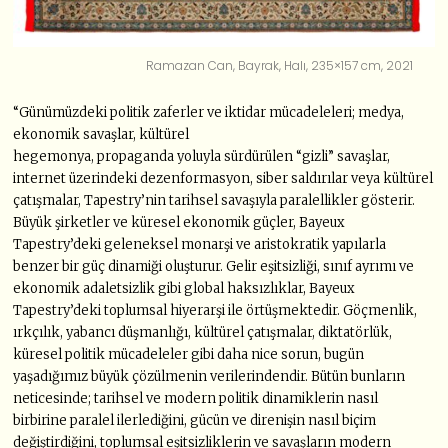
Ramazan Can, Bayrak, Halı, 235×157 cm, 2021
“Günümüzdeki politik zaferler ve iktidar mücadeleleri; medya,
ekonomik savaşlar, kültürel
hegemonya, propaganda yoluyla sürdürülen “gizli” savaşlar,
internet üzerindeki dezenformasyon, siber saldırılar veya kültürel
çatışmalar, Tapestry’nin tarihsel savaşıyla paralellikler gösterir.
Büyük şirketler ve küresel ekonomik güçler, Bayeux
Tapestry’deki geleneksel monarşi ve aristokratik yapılarla
benzer bir güç dinamiği oluşturur. Gelir eşitsizliği, sınıf ayrımı ve
ekonomik adaletsizlik gibi global haksızlıklar, Bayeux
Tapestry’deki toplumsal hiyerarşi ile örtüşmektedir. Göçmenlik,
ırkçılık, yabancı düşmanlığı, kültürel çatışmalar, diktatörlük,
küresel politik mücadeleler gibi daha nice sorun, bugün
yaşadığımız büyük çözülmenin verilerindendir. Bütün bunların
neticesinde; tarihsel ve modern politik dinamiklerin nasıl
birbirine paralel ilerlediğini, gücün ve direnişin nasıl biçim
değiştirdiğini, toplumsal eşitsizliklerin ve savaşların modern