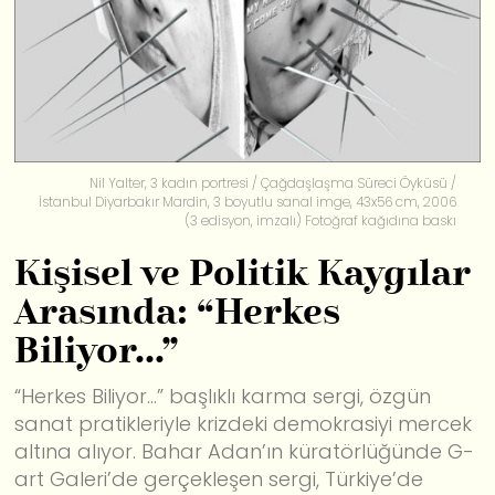
Nil Yalter, 3 kadın portresi / Çağdaşlaşma Süreci Öyküsü /
İstanbul Diyarbakır Mardin, 3 boyutlu sanal imge, 43x56 cm, 2006
(3 edisyon, imzalı) Fotoğraf kağıdına baskı
Kişisel ve Politik Kaygılar
Arasında: “Herkes
Biliyor…”
“Herkes Biliyor...” başlıklı karma sergi, özgün
sanat pratikleriyle krizdeki demokrasiyi mercek
altına alıyor. Bahar Adan’ın küratörlüğünde G-
art Galeri’de gerçekleşen sergi, Türkiye’de