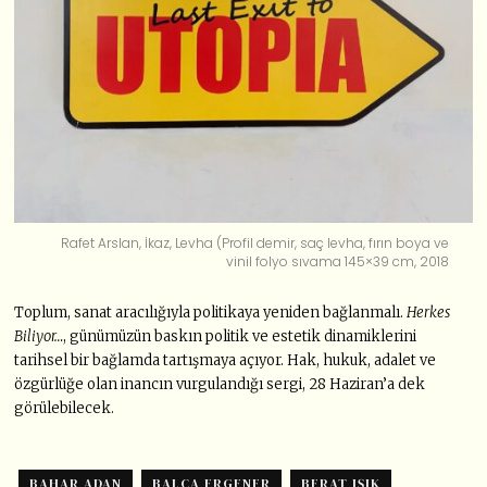
Rafet Arslan, İkaz, Levha (Profil demir, saç levha, fırın boya ve
vinil folyo sıvama 145×39 cm, 2018
Toplum, sanat aracılığıyla politikaya yeniden bağlanmalı.
Herkes
Biliyor…
, günümüzün baskın politik ve estetik dinamiklerini
tarihsel bir bağlamda tartışmaya açıyor. Hak, hukuk, adalet ve
özgürlüğe olan inancın vurgulandığı sergi, 28 Haziran’a dek
görülebilecek.
BAHAR ADAN
BALCA ERGENER
BERAT IŞIK