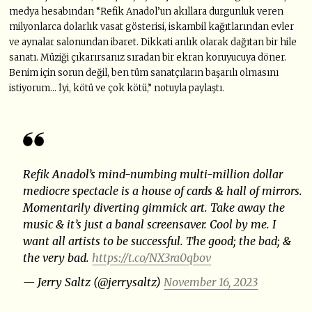
medya hesabından “Refik Anadol’un akıllara durgunluk veren
milyonlarca dolarlık vasat gösterisi, iskambil kağıtlarından evler
ve aynalar salonundan ibaret. Dikkati anlık olarak dağıtan bir hile
sanatı. Müziği çıkarırsanız sıradan bir ekran koruyucuya döner.
Benim için sorun değil, ben tüm sanatçıların başarılı olmasını
istiyorum… İyi, kötü ve çok kötü,” notuyla paylaştı.
Refik Anadol’s mind-numbing multi-million dollar
mediocre spectacle is a house of cards & hall of mirrors.
Momentarily diverting gimmick art. Take away the
music & it’s just a banal screensaver. Cool by me. I
want all artists to be successful. The good; the bad; &
the very bad.
https://t.co/NX3ra0qbov
— Jerry Saltz (@jerrysaltz)
November 16, 2023