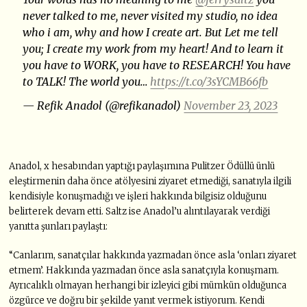
never talked to me, never visited my studio, no idea
who i am, why and how I create art. But Let me tell
you; I create my work from my heart! And to learn it
you have to WORK, you have to RESEARCH! You have
to TALK! The world you…
https://t.co/3sYCMB66fb
— Refik Anadol (@refikanadol)
November 23, 2023
Anadol, x hesabından yaptığı paylaşımına Pulitzer Ödüllü ünlü
eleştirmenin daha önce atölyesini ziyaret etmediği, sanatıyla ilgili
kendisiyle konuşmadığı ve işleri hakkında bilgisiz olduğunu
belirterek devam etti. Saltz ise Anadol’u alıntılayarak verdiği
yanıtta şunları paylaştı:
“Canlarım, sanatçılar hakkında yazmadan önce asla ‘onları ziyaret
etmem’. Hakkında yazmadan önce asla sanatçıyla konuşmam.
Ayrıcalıklı olmayan herhangi bir izleyici gibi mümkün olduğunca
özgürce ve doğru bir şekilde yanıt vermek istiyorum. Kendi