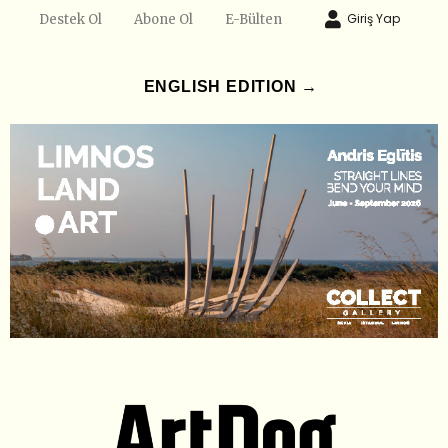
Giriş Yap
Destek Ol
Abone Ol
E-Bülten
ENGLISH EDITION →