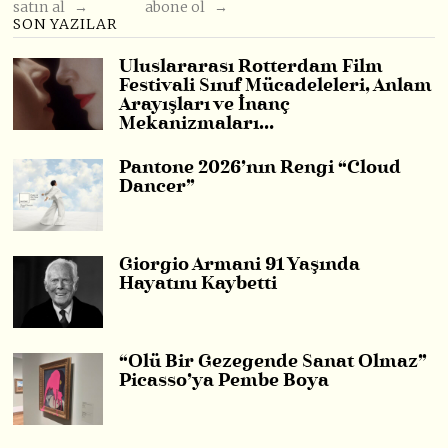
satın al →
abone ol →
SON YAZILAR
Uluslararası Rotterdam Film
Festivali Sınıf Mücadeleleri, Anlam
Arayışları ve İnanç
Mekanizmaları…
Pantone 2026’nın Rengi “Cloud
Dancer”
Giorgio Armani 91 Yaşında
Hayatını Kaybetti
“Ölü Bir Gezegende Sanat Olmaz”
Picasso’ya Pembe Boya