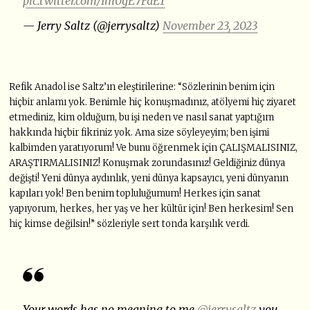
pic.twitter.com/Im0gE7FaE1
— Jerry Saltz (@jerrysaltz)
November 23, 2023
Refik Anadol ise Saltz’ın eleştirilerine: “Sözlerinin benim için
hiçbir anlamı yok. Benimle hiç konuşmadınız, atölyemi hiç ziyaret
etmediniz, kim olduğum, bu işi neden ve nasıl sanat yaptığım
hakkında hiçbir fikriniz yok. Ama size söyleyeyim; ben işimi
kalbimden yaratıyorum! Ve bunu öğrenmek için ÇALIŞMALISINIZ,
ARAŞTIRMALISINIZ! Konuşmak zorundasınız! Geldiğiniz dünya
değişti! Yeni dünya aydınlık, yeni dünya kapsayıcı, yeni dünyanın
kapıları yok! Ben benim topluluğumum! Herkes için sanat
yapıyorum, herkes, her yaş ve her kültür için! Ben herkesim! Sen
hiç kimse değilsin!” sözleriyle sert tonda karşılık verdi.
Your words has no meaning to me
@jerrysaltz
you