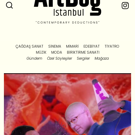
ÇAĞDAŞ SANAT
SINEMA
MIMARI
EDEBIYAT
TIYATRO
MÜZIK
MODA
BIRIKTIRME SANATI
Gündem
Özel Söyleşiler
Sergiler
Mağaza