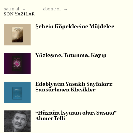
satın al →
abone ol →
SON YAZILAR
Şehrin Köpeklerine Müjdeler
Yüzleşme, Tutunma, Kayıp
Edebiyatın Yasaklı Sayfaları:
Sansürlenen Klasikler
“Hüznün İsyanın olur, Susma”
Ahmet Telli