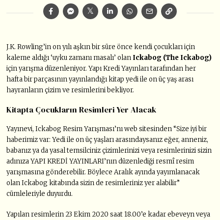
J.K. Rowling’in on yılı aşkın bir süre önce kendi çocukları için
kaleme aldığı ‘uyku zamanı masalı’ olan
Ickabog (The Ickabog)
için yarışma düzenleniyor. Yapı Kredi Yayınları tarafından her
hafta bir parçasının yayınlandığı kitap yedi ile on üç yaş arası
hayranların çizim ve resimlerini bekliyor.
Kitapta Çocukların Resimleri Yer Alacak
Yayınevi, Ickabog Resim Yarışması’nı web sitesinden “Size iyi bir
haberimiz var: Yedi ile on üç yaşları arasındaysanız eğer, anneniz,
babanız ya da yasal temsilciniz çizimlerinizi veya resimlerinizi sizin
adınıza YAPI KREDİ YAYINLARI’nın düzenlediği resmî resim
yarışmasına gönderebilir. Böylece Aralık ayında yayımlanacak
olan Ickabog kitabında sizin de resimleriniz yer alabilir”
cümleleriyle duyurdu.
Yapılan resimlerin 23 Ekim 2020 saat 18.00’e kadar ebeveyn veya