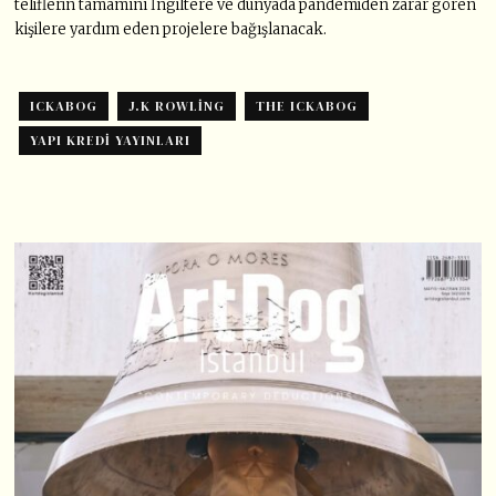
teliflerin tamamını İngiltere ve dünyada pandemiden zarar gören
kişilere yardım eden projelere bağışlanacak.
ICKABOG
J.K ROWLING
THE ICKABOG
YAPI KREDI YAYINLARI