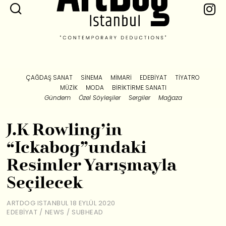
ÇAĞDAŞ SANAT
SINEMA
MIMARI
EDEBIYAT
TIYATRO
MÜZIK
MODA
BIRIKTIRME SANATI
Gündem
Özel Söyleşiler
Sergiler
Mağaza
J.K Rowling’in
“Ickabog”undaki
Resimler Yarışmayla
Seçilecek
ARTDOG ISTANBUL
18 EYLÜL 2020
EDEBIYAT
/
NEWS
/
SUBHEAD