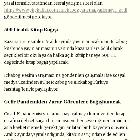
yasal temsilci tarafından resmi yarışma sitesi olan
https://www.ykykultur.com.tr/ickabogyarisma/yarismaya-katil
gönderilmesi gerekiyor.
500 Liralık Kitap Bağışı
Kazananın resimleri Aralık ayında yayımlanacak olan Ickabog
kitabında yayınlanmasının yanında kazananlara ödül olarak
seçtikleri bir okula ya da halka açık kütüphaneye 500 TL
değerinde kitap bağışı yapılacak.
Ickabog Resim Yarışması’na gönderilen çalışmalar ise sosyal
medya üzerinden #TheIckabog ve #IckabogTürkiye
hashtag’leriyle paylaşılıyor.
Gelir Pandemiden Zarar Görenlere Bağışlanacak
Covid-19 pandemisi sırasında paylaşılmaya karar verilen kitap
etrafına dehşet saçan bir canavar ve her şeye rağmen umudunu
asla kaybetmemek gerektiğini anlatan bir hikayeden oluşuyor.
Aralık ayında yayımlandığında, kitabın satışından elde edilen