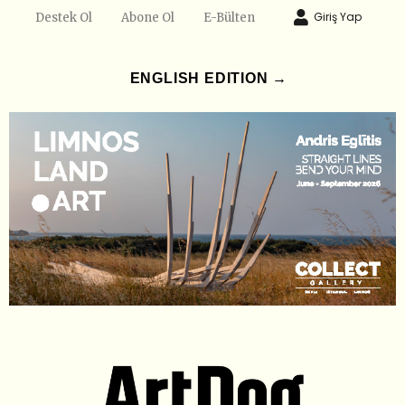
Giriş Yap
Destek Ol
Abone Ol
E-Bülten
ENGLISH EDITION →