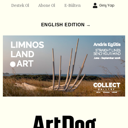
Giriş Yap
Destek Ol
Abone Ol
E-Bülten
ENGLISH EDITION →