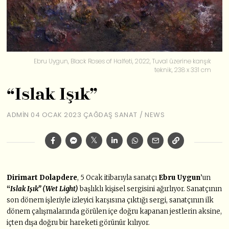
Ebru Uygun, Black Roses of Halfeti, 2022, Tuval üzerine karışık
teknik, 238 x 331 cm
“Islak Işık”
ADMIN
04 OCAK 2023
ÇAĞDAŞ SANAT
/
NEWS
Dirimart Dolapdere
, 5 Ocak itibarıyla sanatçı
Ebru Uygun
’un
“
I
slak Işık” (Wet Light)
başlıklı kişisel sergisini ağırlıyor. Sanatçının
son dönem işleriyle izleyici karşısına çıktığı sergi, sanatçının ilk
dönem çalışmalarında görülen içe doğru kapanan jestlerin aksine,
içten dışa doğru bir hareketi görünür kılıyor.