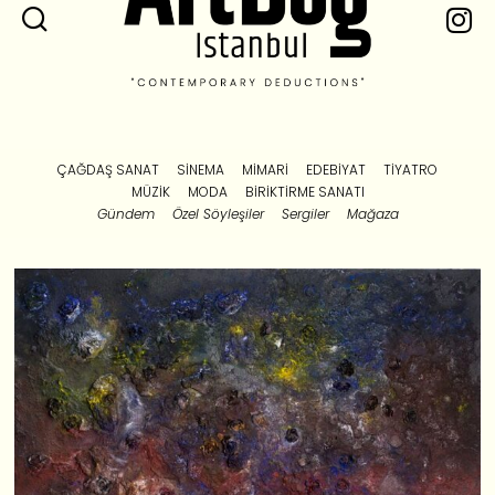
ÇAĞDAŞ SANAT
SINEMA
MIMARI
EDEBIYAT
TIYATRO
MÜZIK
MODA
BIRIKTIRME SANATI
Gündem
Özel Söyleşiler
Sergiler
Mağaza