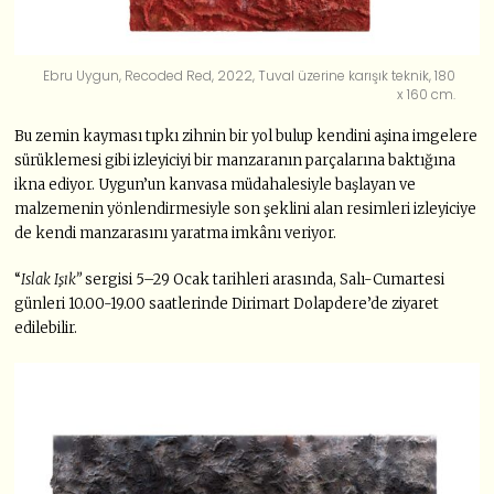
Ebru Uygun, Recoded Red, 2022, Tuval üzerine karışık teknik, 180
x 160 cm.
Bu zemin kayması tıpkı zihnin bir yol bulup kendini aşina imgelere
sürüklemesi gibi izleyiciyi bir manzaranın parçalarına baktığına
ikna ediyor. Uygun’un kanvasa müdahalesiyle başlayan ve
malzemenin yönlendirmesiyle son şeklini alan resimleri izleyiciye
de kendi manzarasını yaratma imkânı veriyor.
“
Islak Işık”
sergisi 5–29 Ocak tarihleri arasında, Salı-Cumartesi
günleri 10.00-19.00 saatlerinde Dirimart Dolapdere’de ziyaret
edilebilir.