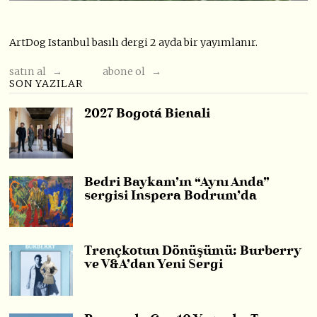
ArtDog Istanbul basılı dergi 2 ayda bir yayımlanır.
satın al →
abone ol →
SON YAZILAR
2027 Bogotá Bienali
Bedri Baykam’ın “Aynı Anda”
sergisi Inspera Bodrum’da
Trençkotun Dönüşümü: Burberry
ve V&A’dan Yeni Sergi