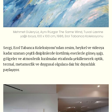
Mehmet Güleryüz, Aynı Rüzgar The Same Wind, Tuval üzerine
yağlı boya, 100 x 100 cm, 1986, Erol Tabanca Koleksiyonu
Sergi, Erol Tabanca Koleksiyonu’ndan resim, heykel ve videoya
kadar uzanan çeşitli disiplinlerde üretilmiş eserlerle güneş ışığı,
gölgeler ve atmosferik kırılmalar etrafında şekillenerek optik,
termal, metamorfik ve duygusal olgulara dair bir duyarlılık
paylaşıyor.