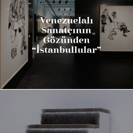
Venezuelalı
Sanatçının
Gözünden
“İstanbullular”