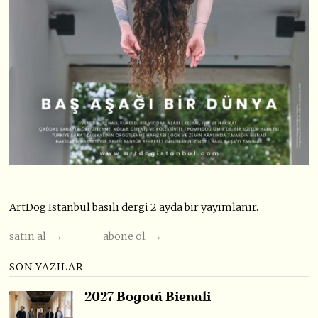
ArtDog Istanbul basılı dergi 2 ayda bir yayımlanır.
satın al →
abone ol →
SON YAZILAR
2027 Bogotá Bienali