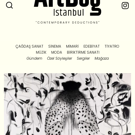
ÇAĞDAŞ SANAT
SINEMA
MIMARI
EDEBIYAT
TIYATRO
MÜZIK
MODA
BIRIKTIRME SANATI
Gündem
Özel Söyleşiler
Sergiler
Mağaza