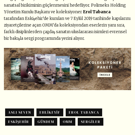
sanatsal birikiminin güçlenmesini hedefliyor. Polimeks Holding
Yönetim Kurulu Başkanı ve koleksiyoner
Erol Tabanca
tarafından Eskişehir’de kurulan ve 7 Eylül 2019 tarihinde kapılarını
ziyaretçilerine açan OMM’da koleksiyondan eserlerin yanı sıra,
farklı disiplinlerden çağdaş sanatın uluslararası isimleri evrensel
bir bakışla sergi programında yerini alıyor.
ASLI SEVEN
EHLIKEYIF
EROL TABANCA
ESKIŞEHIR
GÜNDEM
OMM
SERGILER