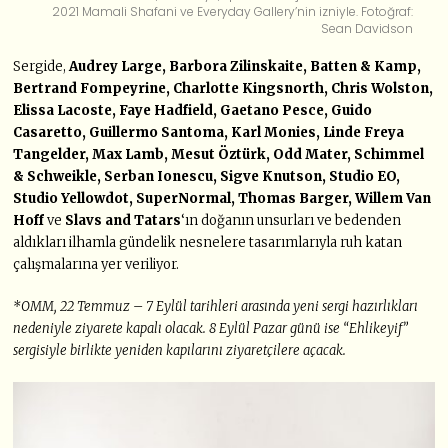
2021 Mamali Shafani ve Everyday Gallery’nin izniyle. Fotoğraf:
Sean Davidson
Sergide,
Audrey Large, Barbora Zilinskaite, Batten & Kamp,
Bertrand Fompeyrine, Charlotte Kingsnorth, Chris Wolston,
Elissa Lacoste, Faye Hadfield, Gaetano Pesce, Guido
Casaretto, Guillermo Santoma, Karl Monies, Linde Freya
Tangelder, Max Lamb, Mesut Öztürk, Odd Mater, Schimmel
& Schweikle, Serban Ionescu, Sigve Knutson, Studio EO,
Studio Yellowdot, SuperNormal, Thomas Barger, Willem Van
Hoff
ve
Slavs and Tatars
‘ın doğanın unsurları ve bedenden
aldıkları ilhamla gündelik nesnelere tasarımlarıyla ruh katan
çalışmalarına yer veriliyor.
*OMM, 22 Temmuz – 7 Eylül tarihleri arasında yeni sergi hazırlıkları
nedeniyle ziyarete kapalı olacak. 8 Eylül Pazar günü ise “Ehlikeyif”
sergisiyle birlikte yeniden kapılarını ziyaretçilere açacak.