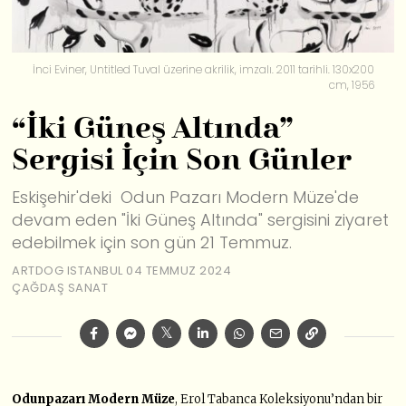
İnci Eviner, Untitled Tuval üzerine akrilik, imzalı. 2011 tarihli. 130x200
cm, 1956
“İki Güneş Altında”
Sergisi İçin Son Günler
Eskişehir'deki Odun Pazarı Modern Müze'de
devam eden "İki Güneş Altında" sergisini ziyaret
edebilmek için son gün 21 Temmuz.
ARTDOG ISTANBUL
04 TEMMUZ 2024
ÇAĞDAŞ SANAT
Odunpazarı Modern Müze
, Erol Tabanca Koleksiyonu’ndan bir