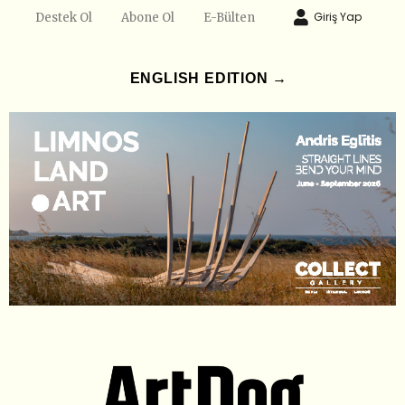
Giriş Yap
Destek Ol
Abone Ol
E-Bülten
ENGLISH EDITION →