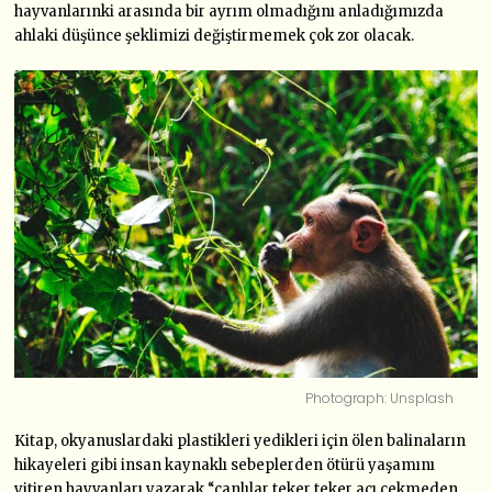
hayvanlarınki arasında bir ayrım olmadığını anladığımızda
ahlaki düşünce şeklimizi değiştirmemek çok zor olacak.
Photograph: Unsplash
Kitap, okyanuslardaki plastikleri yedikleri için ölen balinaların
hikayeleri gibi insan kaynaklı sebeplerden ötürü yaşamını
yitiren hayvanları yazarak “canlılar teker teker acı çekmeden