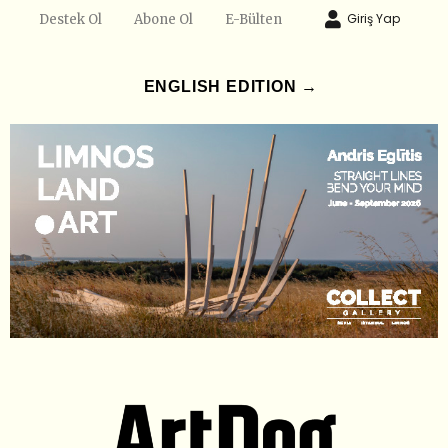
Giriş Yap
Destek Ol
Abone Ol
E-Bülten
ENGLISH EDITION →