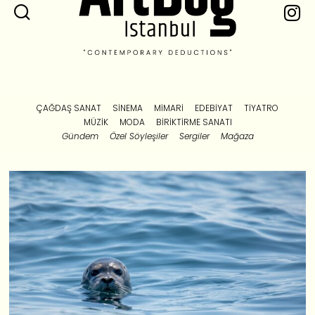
ÇAĞDAŞ SANAT
SINEMA
MIMARI
EDEBIYAT
TIYATRO
MÜZIK
MODA
BIRIKTIRME SANATI
Gündem
Özel Söyleşiler
Sergiler
Mağaza