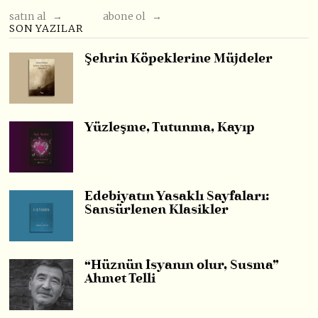
satın al →
abone ol →
SON YAZILAR
Şehrin Köpeklerine Müjdeler
Yüzleşme, Tutunma, Kayıp
Edebiyatın Yasaklı Sayfaları:
Sansürlenen Klasikler
“Hüznün İsyanın olur, Susma”
Ahmet Telli