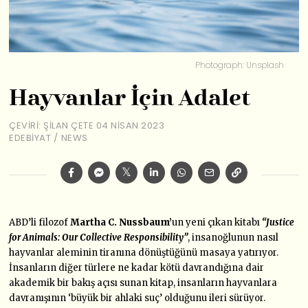
Photograph: Unsplash
Hayvanlar İçin Adalet
ÇEVIRI: ŞILAN ÇETE
04 NISAN 2023
EDEBIYAT
/
NEWS
ABD’li filozof
Martha C. Nussbaum’
un yeni çıkan kitabı
“Justice
for Animals: Our Collective Responsibility”
, insanoğlunun nasıl
hayvanlar aleminin tiranına dönüştüğünü masaya yatırıyor.
İnsanların diğer türlere ne kadar kötü davrandığına dair
akademik bir bakış açısı sunan kitap, insanların hayvanlara
davranışının ‘büyük bir ahlaki suç’ olduğunu ileri sürüyor.