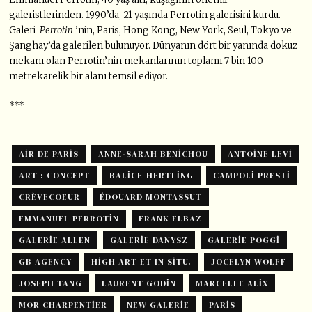
galeristlerinden. 1990’da, 21 yaşında Perrotin galerisini kurdu.
Galeri
Perrotin
’nin, Paris, Hong Kong, New York, Seul, Tokyo ve
Şanghay’da galerileri bulunuyor. Dünyanın dört bir yanında dokuz
mekanı olan Perrotin’nin mekanlarının toplamı 7 bin 100
metrekarelik bir alanı temsil ediyor.
***
AIR DE PARIS
ANNE-SARAH BENICHOU
ANTOINE LEVI
ART : CONCEPT
BALICE-HERTLING
CAMPOLI PRESTI
CRÈVECOEUR
ÉDOUARD MONTASSUT
EMMANUEL PERROTIN
FRANK ELBAZ
GALERIE ALLEN
GALERIE DANYSZ
GALERIE POGGI
GB AGENCY
HIGH ART ET IN SITU.
JOCELYN WOLFF
JOSEPH TANG
LAURENT GODIN
MARCELLE ALIX
MOR CHARPENTIER
NEW GALERIE
PARIS