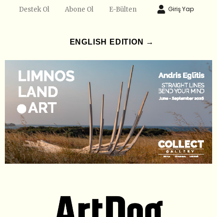
Giriş Yap
Destek Ol
Abone Ol
E-Bülten
ENGLISH EDITION →