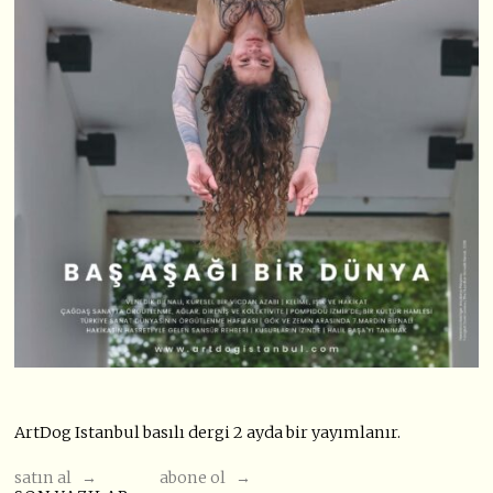
ArtDog Istanbul basılı dergi 2 ayda bir yayımlanır.
satın al →
abone ol →