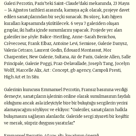
Galeri Perrotin, Paris’teki Saint-Claude’daki mekanında, 23 Mayıs
– 14 Ağustos tarihleri arasında, kamuya açık olarak, projeye davet
edilen sanatçılarından bir seçki sunacak. Bu süreç, katı hijyen
kuralları kapsamında yürütülecek. 6 veya 7 galeriden oluşan
gruplar, iki hafta içinde sunumlarını yapacak. Projede yer alan
galeriler ise şöyle: Balice-Hertling, Anne-Sarah Benichou,
Crèvecoeur, Frank Elbaz, Antoine Levi, Semiose, Galerie Danysz,
Valeria Cetraro, Laurent Godin, Édouard Montassut, Mor
Charpentier, New Galerie, Sultana, Air de Paris, Galerie Allen, Salle
Principale, Galerie Poggi, Praz-Delavallade, Joseph Tang, Jocelyn
Wolff, Marcelle Alix, Art : Concept, gb agency, Campoli Presti,
High Art et In Situ.
Galerinin kurucusu Emmanuel Perrotin, Fransız basınına verdiği
demeçte, sanatçıların işlerinin online olarak sunulmasının faydalı
olduğunu ancak asla izleyiciyle bire bir buluştuğu sergilerin yerini
alamayacağını söylüyor ve ekliyor: “Galeriler, sanatçıların halkla
buluşmasını sağlayan alanlardır. Galeride sergi ziyareti bir keşiftir
ve merak, sürpriz duygusu yaratırlar.”
Emmanuel Perrotin, 40 yaş altı, kuşağının önemli