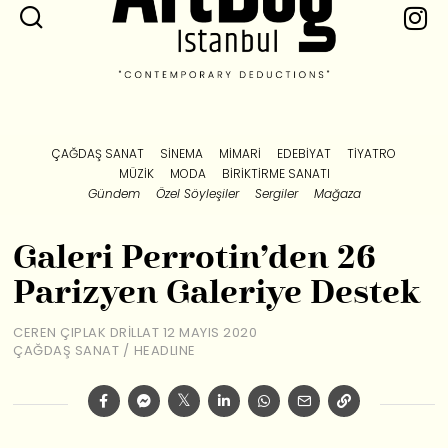
ÇAĞDAŞ SANAT
SINEMA
MIMARI
EDEBIYAT
TIYATRO
MÜZIK
MODA
BIRIKTIRME SANATI
Gündem
Özel Söyleşiler
Sergiler
Mağaza
Galeri Perrotin’den 26
Parizyen Galeriye Destek
CEREN ÇIPLAK DRILLAT
12 MAYIS 2020
ÇAĞDAŞ SANAT
/
HEADLINE