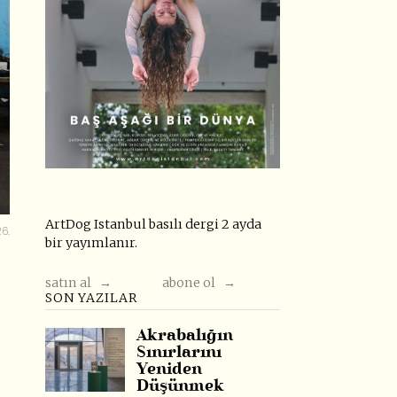
ArtDog Istanbul basılı dergi 2 ayda
26.
bir yayımlanır.
satın al →
abone ol →
SON YAZILAR
Akrabalığın
Sınırlarını
Yeniden
Düşünmek