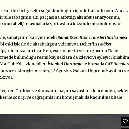
a resmi bir belgeselin soğukkanlılığını içinde barındırıyor. Ancak
ir aile tabağının altı parçasına atfettiği altı afet senaryosunu,
sarımı tahvil/anlaşmalarla yurttaşlara kazandırmış bulunuyor.
iyle, sanatçının kariyerindeki
Sanat Eseri Risk Transferi Sözleşmesi
bi eski işlerle de akrabalığını yitirmiyor. Delier’in
Felâket
pşir’in imzasını taşırken, eserin metin ve kurgusunu Delier
mede bulunduğu resmi kaynaklara da izleyiciyi eyleyici kılabil
 YouTube’da izlenebilen
İstanbul Hortumu
ile borsada
CAT Bonolar
nans içerikleriyle beraber, 17 Ağustos Gölcük Depremi kayıtları ve
ıkıyor.
geçiren Türkiye ve dünyanın başını savaştan, depremden, selde
ier ile son işi ve çağrışımlarını konuşmak da kaçınılmaz hale