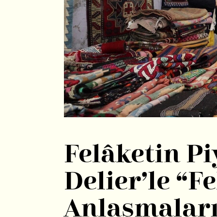
Felâketin Pi
Delier’le “F
Anlaşmaları