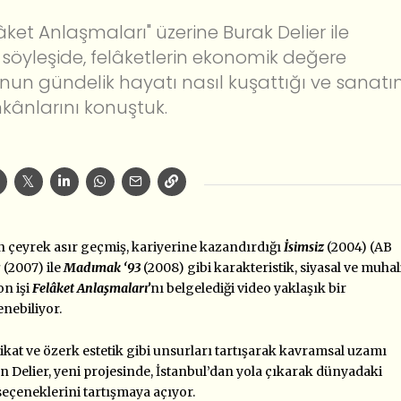
ket Anlaşmaları" üzerine Burak Delier ile
 söyleşide, felâketlerin ekonomik değere
un gündelik hayatı nasıl kuşattığı ve sanatı
mkânlarını konuştuk.
 çeyrek asır geçmiş, kariyerine kazandırdığı
İsimsiz
(2004)
(AB
ç
(2007) ile
Madımak ‘93
(2008) gibi karakteristik, siyasal ve muhal
son
işi
Felâket Anlaşmaları’
nı belgelediği video
yaklaşık bir
enebiliyor.
ikat ve özerk estetik gibi unsurları tartışarak kavramsal uzamı
ışan Delier, yeni projesinde, İstanbul’dan yola çıkarak dünyadaki
 seçeneklerini tartışmaya açıyor.