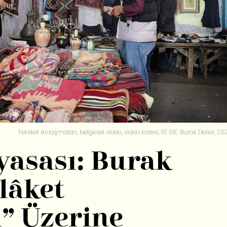
Felaket Anlaşmaları, belgesel video, video karesi, 10' 08'', Burak Delier, 20
yasası: Burak
elâket
” Üzerine