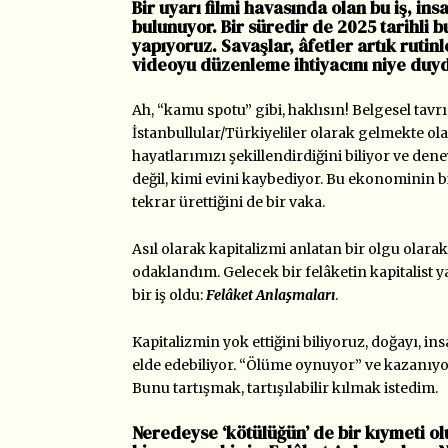
Bir uyarı filmi havasında olan bu iş, i
bulunuyor. Bir süredir de 2025 tarihli 
yapıyoruz. Savaşlar, âfetler artık ruti
videoyu düzenleme ihtiyacını niye duy
Ah, “kamu spotu” gibi, haklısın! Belgesel tavrı
İstanbullular/Türkiyeliler olarak gelmekte ol
hayatlarımızı şekillendirdiğini biliyor ve de
değil, kimi evini kaybediyor. Bu ekonominin bir
tekrar ürettiğini de bir vaka.
Asıl olarak kapitalizmi anlatan bir olgu olara
odaklandım. Gelecek bir felâketin kapitalis
bir iş oldu:
Felâket Anlaşmaları
.
Kapitalizmin yok ettiğini biliyoruz, doğayı, 
elde edebiliyor. “Ölüme oynuyor” ve kazanıyor
Bunu tartışmak, tartışılabilir kılmak istedim.
Neredeyse ‘kötülüğün’ de bir kıymeti 