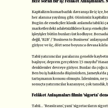
bize soran bir iş: Felâket Anlaşmaları. 
Kapitalizm kumarbazlık davranışı ile iç içe
her alanına yayılmış gibi. Günümüz kapitalizm
Bugün de emekçiler klasik anlamda tabii ki ça
marketlerdeki adaletsizliklere karşı emekçile
işleyişler bütün bunları üst kodluyor. Borsadaki 
değil, ‘B2B’ / ‘Business to Business’ anlayışınd
giriyor ve üç, dört sene boyunca devasa kârla
Tabii yatırımcılar paralarını genelde kaybetm
başlıyor, deprem gerçekten 7,5 muydu? Hasar
denklemler devreye giriyor. Bunlar da çoğu 
Ben bu iş hakkında düşünürken, Jameyka’da ger
tartışmanın konusu olmuştu. İzlenimim, ne ya
sonuçta yatırımcılar kazanıyor, çok tanıdık, b
Felâket Anlaşmaları filmin ‘sigorta’ den
Tabii… ‘Reasürans’, yani ‘sigortacıların sigor