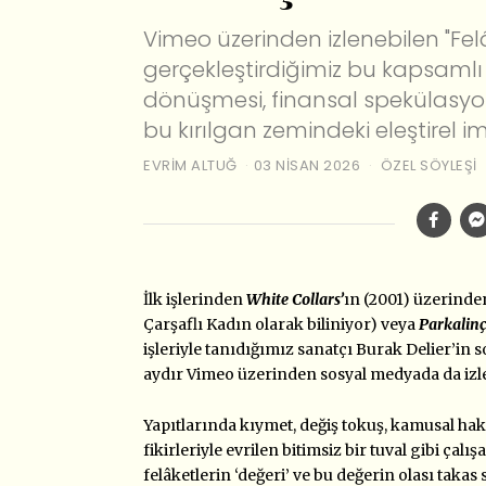
Vimeo üzerinden izlenebilen "Felâ
gerçekleştirdiğimiz bu kapsamlı
dönüşmesi, finansal spekülasyon
bu kırılgan zemindeki eleştirel i
EVRIM ALTUĞ
03 NISAN 2026
ÖZEL SÖYLEŞI
İlk işlerinden
White Collars’
ın (2001)
üzerinden
Çarşaflı Kadın olarak biliniyor)
veya
Parkalin
işleriyle tanıdığımız sanatçı Burak
Delier’in 
aydır
Vimeo üzerinden
sosyal medyada da izl
Yapıtlarında kıymet, değiş tokuş, kamusal hak
fikirleriyle evrilen bitimsiz bir tuval gibi çal
felâketlerin ‘değeri’ ve bu değerin olası takas