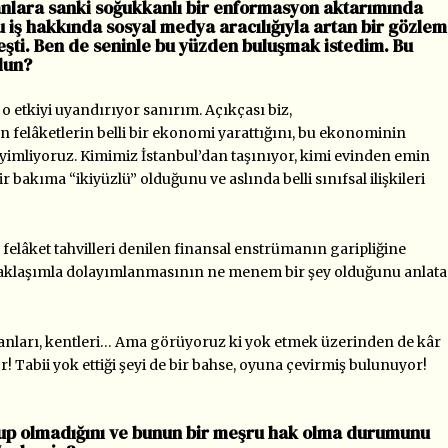
nsanlara sanki soğukkanlı bir enformasyon aktarımında
bu iş hakkında sosyal medya aracılığıyla artan bir gözlem
nleşti. Ben de seninle bu yüzden buluşmak istedim. Bu
dun?
 o etkiyi uyandırıyor sanırım. Açıkçası biz,
an felâketlerin belli bir ekonomi yarattığını, bu ekonominin
neyimliyoruz. Kimimiz İstanbul’dan taşınıyor, kimi evinden emin
 bakıma “ikiyüzlü” olduğunu ve aslında belli sınıfsal ilişkileri
k felâket tahvilleri denilen finansal enstrümanın garipliğine
t yaklaşımla dolayımlanmasının ne menem bir şey olduğunu anlat
insanları, kentleri… Ama görüyoruz ki yok etmek üzerinden de kâr
! Tabii yok ettiği şeyi de bir bahse, oyuna çevirmiş bulunuyor!
olup olmadığını ve bunun bir meşru hak olma durumunu