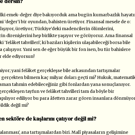
Ne dersin?
, belki emek-değer diye bakıyorduk ama bugün kumarbazlık hayatı
i ‘değer’i bir oyundan, bahisten üretiyor. Finansal mesele de o:
lışıyor, üretiyor; Türkiye’deki madencilerin ölümlerini,
rin direnişlerini hep birlikte yaşıyor ve görüyoruz. Ama finansal
‘felâket tahvilleri’, ki bazıları kişilerin ulaşabileceği borsa bile
a çalışıyor. Yani sen de eğer büyük bir fon isen, bu tür bahislere
r elde ediyorsun!
iyor; yani felâket gerçekleşse bile arkasından tartışmalar
 gerçekten bilmem kaç milyar doları geçti mi? Hukuk, matematik
zaman tahmin edebileceğiniz gibi fonlardan yana sonuçlanıyor.
çekleşen tayfun ve felâket tahvilleri tam da böyle bir
pılıyor ediliyor bu para âfetten zarar gören insanlara dönmüyor
ildik değil mi?
en sektöre de kaşlarını çatıyor değil mi?
talanması’, ana tartışmalardan biri. Malî piyasaların gelişimine