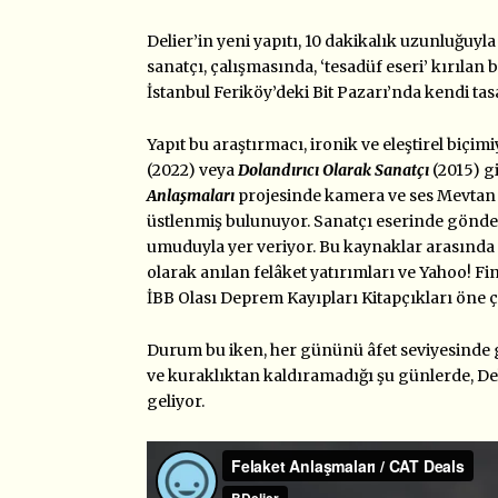
Delier’in yeni yapıtı, 10 dakikalık uzunluğuyl
sanatçı, çalışmasında, ‘tesadüf eseri’ kırılan b
İstanbul Feriköy’deki Bit Pazarı’nda kendi ta
Yapıt bu araştırmacı, ironik ve eleştirel biçim
(2022) veya
Dolandırıcı Olarak Sanatçı
(2015) gi
Anlaşmaları
projesinde kamera ve ses Mevtan İ
üstlenmiş bulunuyor. Sanatçı eserinde gönder
umuduyla yer veriyor. Bu kaynaklar arasında
olarak anılan felâket yatırımları ve Yahoo! Fi
İBB Olası Deprem Kayıpları Kitapçıkları öne ç
Durum bu iken, her gününü âfet seviyesinde 
ve kuraklıktan kaldıramadığı şu günlerde, Del
geliyor.