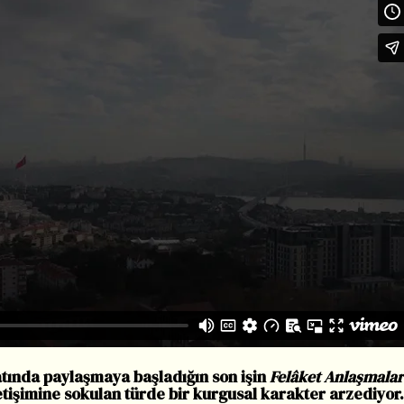
atında paylaşmaya başladığın son işin
Felâket Anlaşmalar
letişimine sokulan türde bir kurgusal karakter arzediyor.