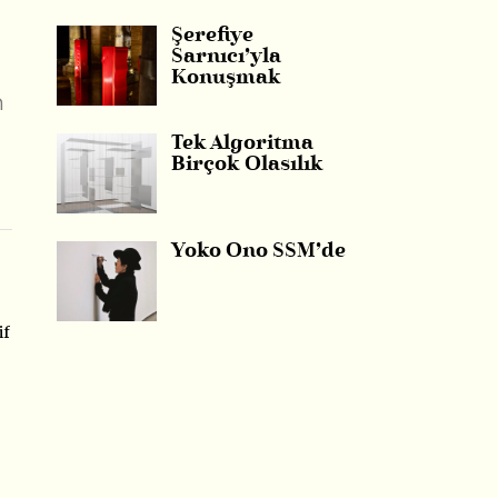
Şerefiye
Sarnıcı’yla
Konuşmak
n
Tek Algoritma
Birçok Olasılık
Yoko Ono SSM’de
if