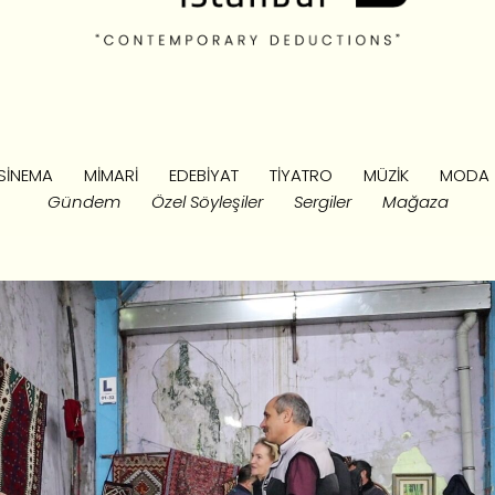
SINEMA
MIMARI
EDEBIYAT
TIYATRO
MÜZIK
MODA
Gündem
Özel Söyleşiler
Sergiler
Mağaza