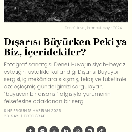
Denef Huvaj, İstanbul, Mayıs 2024
Dışarısı Büyürken Peki ya
Biz, İçeridekiler?
Fotoğraf sanatçısı Denef Huvaj’ın siyah-beyaz
estetiğini ustalıkla kullandığı Dışarısı Büyüyor
sergisi, iç mekânlara sıkışmış, telaş ve tüketimle
özdeşleşmiş gündeliğimizi sorgulayan,
“büyüyen bir dışarısı” algısıyla yürümenin
felsefesine odaklanan bir sergi.
SINE ERGÜN
18 HAZIRAN 2025
28. SAYI
/
FOTOĞRAF