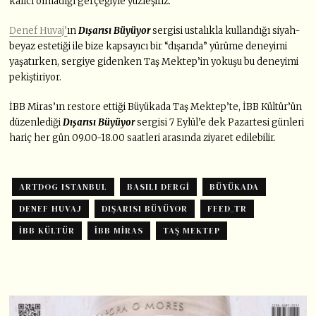
kalıcı olmadığı gerçeğiyle yüzleşiriz.
Denef Huvaj’
ın
Dışarısı Büyüyor
sergisi ustalıkla kullandığı siyah-
beyaz estetiği ile bize kapsayıcı bir “dışarıda” yürüme deneyimi
yaşatırken, sergiye gidenken Taş Mektep’in yokuşu bu deneyimi
pekiştiriyor.
İBB Miras’ın restore ettiği Büyükada Taş Mektep’te, İBB Kültür’ün
düzenlediği
Dışarısı Büyüyor
sergisi 7 Eylül’e dek Pazartesi günleri
hariç her gün 09.00-18.00 saatleri arasında ziyaret edilebilir.
ARTDOG ISTANBUL
BASILI DERGI
BÜYÜKADA
DENEF HUVAJ
DIŞARISI BÜYÜYOR
FEED_TR
IBB KÜLTÜR
İBB MIRAS
TAŞ MEKTEP