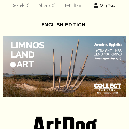
Giriş Yap
Destek Ol
Abone Ol
E-Bülten
ENGLISH EDITION →