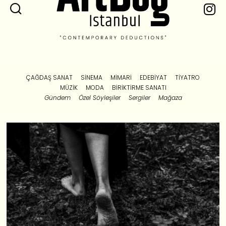
ÇAĞDAŞ SANAT
SINEMA
MIMARI
EDEBIYAT
TIYATRO
MÜZIK
MODA
BIRIKTIRME SANATI
Gündem
Özel Söyleşiler
Sergiler
Mağaza