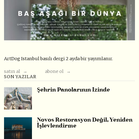
ArtDog Istanbul basılı dergi 2 ayda bir yayımlanır.
satın al →
abone ol →
SON YAZILAR
Şehrin Panolarının İzinde
Novos Restorasyon Değil, Yeniden
İşlevlendirme