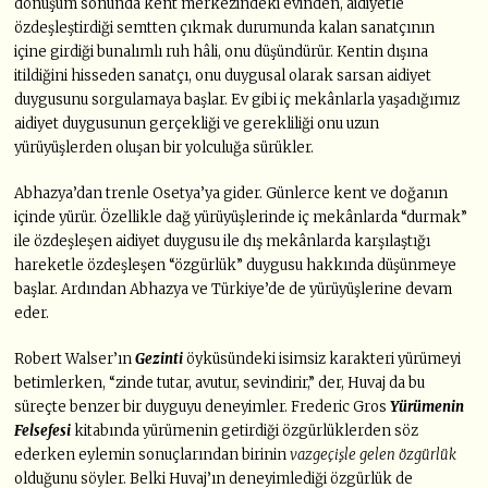
dönüşüm sonunda kent merkezindeki evinden, aidiyetle
özdeşleştirdiği semtten çıkmak durumunda kalan sanatçının
içine girdiği bunalımlı ruh hâli, onu düşündürür. Kentin dışına
itildiğini hisseden sanatçı, onu duygusal olarak sarsan aidiyet
duygusunu sorgulamaya başlar. Ev gibi iç mekânlarla yaşadığımız
aidiyet duygusunun gerçekliği ve gerekliliği onu uzun
yürüyüşlerden oluşan bir yolculuğa sürükler.
Abhazya’dan trenle Osetya’ya gider. Günlerce kent ve doğanın
içinde yürür. Özellikle dağ yürüyüşlerinde iç mekânlarda “durmak”
ile özdeşleşen aidiyet duygusu ile dış mekânlarda karşılaştığı
hareketle özdeşleşen “özgürlük” duygusu hakkında düşünmeye
başlar. Ardından Abhazya ve Türkiye’de de yürüyüşlerine devam
eder.
Robert Walser’ın
Gezinti
öyküsündeki isimsiz karakteri yürümeyi
betimlerken, “zinde tutar, avutur, sevindirir,” der, Huvaj da bu
süreçte benzer bir duyguyu deneyimler. Frederic Gros
Yürümenin
Felsefesi
kitabında yürümenin getirdiği özgürlüklerden söz
ederken eylemin sonuçlarından birinin
vazgeçişle gelen özgürlük
olduğunu söyler. Belki Huvaj’ın deneyimlediği özgürlük de