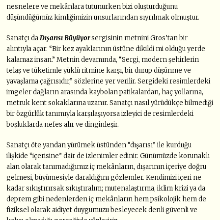
nesnelere ve mekânlara tutunurken bizi oluşturduğunu
düşündüğümüz kimliğimizin unsurlarından sıyrılmak olmuştur.
Sanatçı da
Dışarısı Büyüyor
sergisinin metnini Gros’tan bir
alıntıyla açar: “Bir kez ayaklarının üstüne dikildi mi olduğu yerde
kalamaz insan.” Metnin devamında, “Sergi, modern şehirlerin
telaş ve tüketimle yüklü ritmine karşı, bir durup düşünme ve
yavaşlama çağrısıdır,” sözlerine yer verilir. Sergideki resimlerdeki
imgeler dağların arasında kaybolan patikalardan, haç yollarına,
metruk kent sokaklarına uzanır. Sanatçı nasıl yürüdükçe bilmediği
bir özgürlük tanımıyla karşılaşıyorsa izleyici de resimlerdeki
boşluklarda nefes alır ve dinginleşir.
Sanatçı öte yandan yürümek üstünden “dışarısı” ile kurduğu
ilişkide “içerisine” dair de izlenimler edinir. Günümüzde korunaklı
alan olarak tanımadığımız iç mekânların, dışarının içeriye doğru
gelmesi, büyümesiyle daraldığını gözlemler. Kendimizi içeri ne
kadar sıkıştırırsak sıkıştıralım; mutenalaştırma, iklim krizi ya da
deprem gibi nedenlerden iç mekânların hem psikolojik hem de
fiziksel olarak aidiyet duygumuzu besleyecek denli güvenli ve