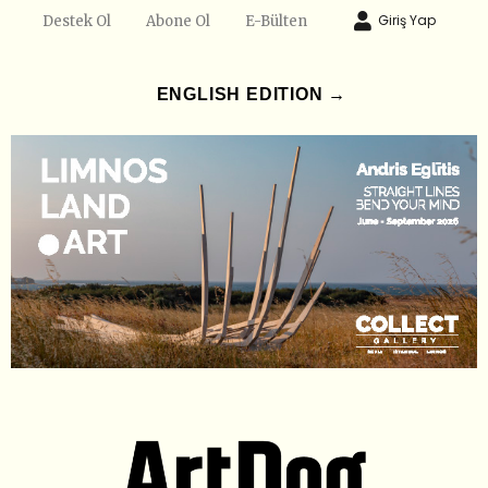
Giriş Yap
Destek Ol
Abone Ol
E-Bülten
ENGLISH EDITION →