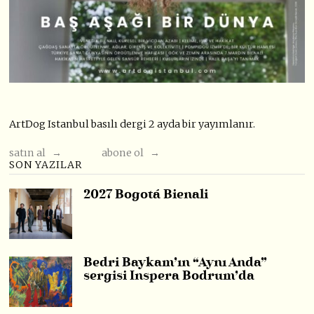
ArtDog Istanbul basılı dergi 2 ayda bir yayımlanır.
satın al →
abone ol →
SON YAZILAR
2027 Bogotá Bienali
Bedri Baykam’ın “Aynı Anda”
sergisi Inspera Bodrum’da