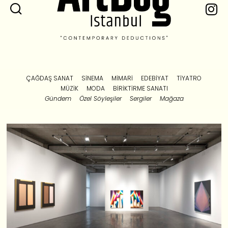
ÇAĞDAŞ SANAT
SINEMA
MIMARI
EDEBIYAT
TIYATRO
MÜZIK
MODA
BIRIKTIRME SANATI
Gündem
Özel Söyleşiler
Sergiler
Mağaza