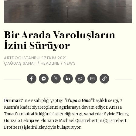
Bir Arada Varoluşların
İzini Sürüyor
ARTDOG ISTANBUL
17 EKIM 2021
ÇAĞDAŞ SANAT
/
HEADLINE
/
NEWS
D
irimart
‘ın ev sahipliği yaptığı
“U’upa a Hina”
başlıklı sergi, 7
Kasım’a kadar ziyaretçilerini ağırlamaya devam ediyor. Anissa
Touati’nin küratörlüğünü üstlendiği sergi, sanatçılar Sylvie Fleury,
Gonzalo Lebrija ve Florian & Michael Quistrebert’in (Quistrebert
Brothers) işlerini izleyiciyle buluşturuyor.