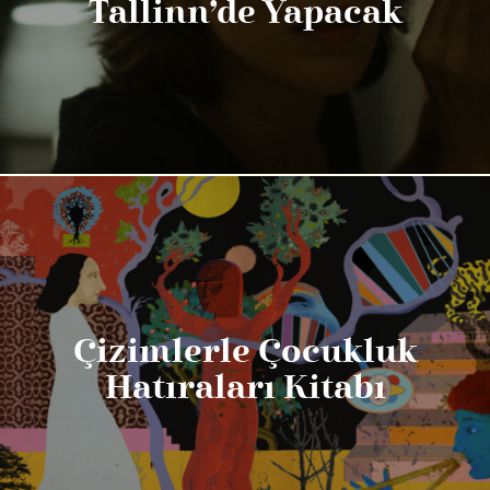
Tallinn’de Yapacak
Çizimlerle Çocukluk
Hatıraları Kitabı