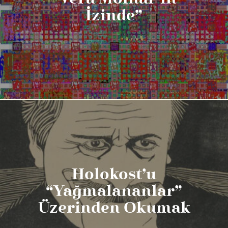
İzinde”
Holokost’u
“Yağmalananlar”
Üzerinden Okumak