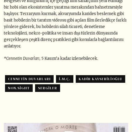
Belgesel ve kurgunun iç içe geçtiği film sanatçının yeni edindiği
bir hobi olan ekosistemler yaratma merakından bahsetmesiyle
başlıyor. Terraryum kurmak, akvaryumda karides beslemek gibi
basit hobilerin bir tanıtım videosu gibi açılan film ilerledikçe farklı
yönlere giderek, bu hobilerin silah ticareti, denetleme
teknolojileri, nekro-politika ve insan dışı türlerin dünyasında
gerçekleşen çeşitli direnç pratikleri gibi konularla bağlantılarını
anlatıyor.
*Cennetin Duvarları
, 5 Kasım’a kadar izlenebilecek.
CENNETIN DUVARLARI
İ.M.Ç.
KADIR KAYSERILIOĞLU
NON.SIGHT
SERGILER