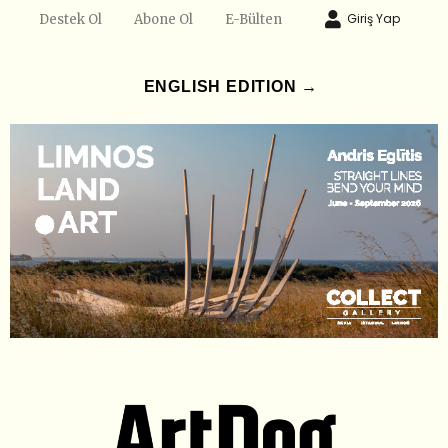
Giriş Yap
Destek Ol
Abone Ol
E-Bülten
ENGLISH EDITION →