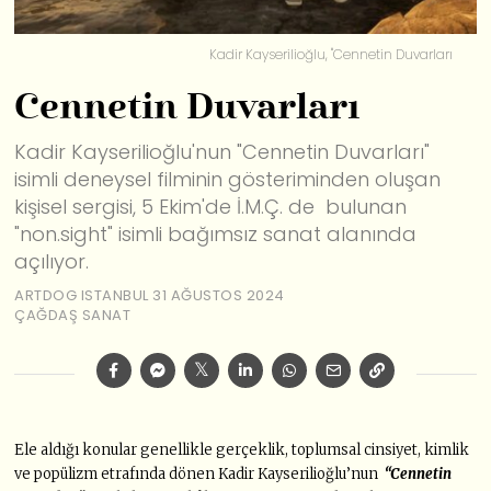
Kadir Kayserilioğlu, "Cennetin Duvarları
Cennetin Duvarları
Kadir Kayserilioğlu'nun "Cennetin Duvarları"
isimli deneysel filminin gösteriminden oluşan
kişisel sergisi, 5 Ekim'de İ.M.Ç. de bulunan
"non.sight" isimli bağımsız sanat alanında
açılıyor.
ARTDOG ISTANBUL
31 AĞUSTOS 2024
ÇAĞDAŞ SANAT
Ele aldığı konular genellikle gerçeklik, toplumsal cinsiyet, kimlik
ve popülizm etrafında dönen Kadir Kayserilioğlu’nun
“Cennetin