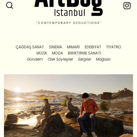
ÇAĞDAŞ SANAT
SINEMA
MIMARI
EDEBIYAT
TIYATRO
MÜZIK
MODA
BIRIKTIRME SANATI
Gündem
Özel Söyleşiler
Sergiler
Mağaza