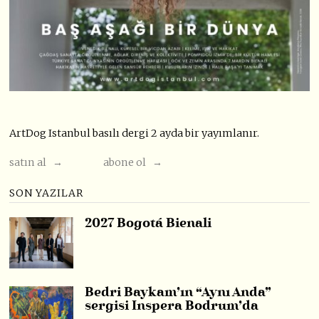
ArtDog Istanbul basılı dergi 2 ayda bir yayımlanır.
satın al →
abone ol →
SON YAZILAR
2027 Bogotá Bienali
Bedri Baykam’ın “Aynı Anda”
sergisi Inspera Bodrum’da