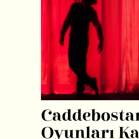
Caddebostan
Oyunları K