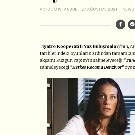
ARTDOG ISTANBUL
27 AĞUSTOS 2021
NEWS
T
iyatro Kooperatifi Yaz Buluşmaları
’nın, A
tarihlerindeki oyunların ardından tamamlanıy
akşamı Kuzgun Yapım’ın sahneleyeceği
“Tuna
sahneleyeceği
“Herkes Kocama Benziyor”
oyun