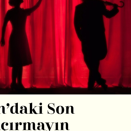
’daki Son
açırmayın