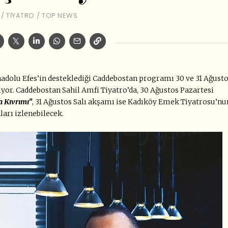
/
TIYATRO
/
TOP NEWS
nadolu Efes’in desteklediği Caddebostan programı 30 ve 31 Ağust
or. Caddebostan Sahil Amfi Tiyatro’da, 30 Ağustos Pazartesi
 Kıvrımı”
, 31 Ağustos Salı akşamı ise Kadıköy Emek Tiyatrosu’nu
ları izlenebilecek.