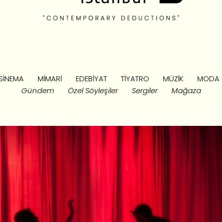
SINEMA
MIMARI
EDEBIYAT
TIYATRO
MÜZIK
MODA
Gündem
Özel Söyleşiler
Sergiler
Mağaza