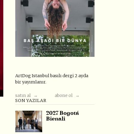
ArtDog Istanbul basılı dergi 2 ayda
bir yayımlanır.
satın al →
abone ol →
SON YAZILAR
2027 Bogotá
Bienali