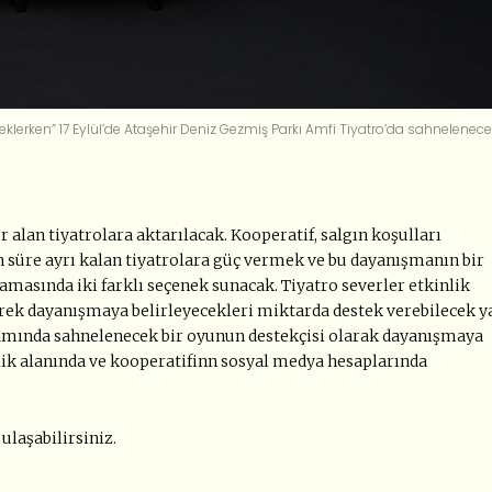
klerken” 17 Eylül’de Ataşehir Deniz Gezmiş Parkı Amfi Tiyatro’da sahnelenece
r alan tiyatrolara aktarılacak. Kooperatif, salgın koşulları
n süre ayrı kalan tiyatrolara güç vermek ve bu dayanışmanın bir
şamasında iki farklı seçenek sunacak. Tiyatro severler etkinlik
çerek dayanışmaya belirleyecekleri miktarda destek verebilecek y
amında sahnelenecek bir oyunun destekçisi olarak dayanışmaya
nlik alanında ve kooperatifinn sosyal medya hesaplarında
ulaşabilirsiniz.