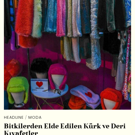
HEADLINE
/
MODA
Bitkilerden Elde Edilen Kürk ve Deri
Kıyafetler