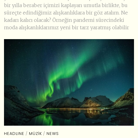
bir yılla beraber içimizi kaplayan umutla birlikte, bu
süreçte edindiğimiz alışkanlıklara bir göz atalım. Ne
kadarı kalıcı olacak? Örneğin pandemi sürecindeki
moda alışkanlıklarımız yeni bir tarz yaratmış olabilir
HEADLINE
/
MÜZIK
/
NEWS