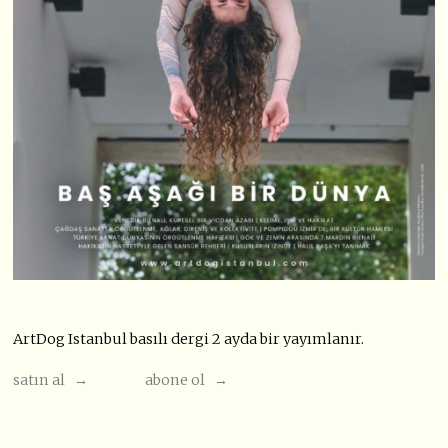
ArtDog Istanbul basılı dergi 2 ayda bir yayımlanır.
satın al →
abone ol →