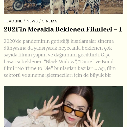
HEADLINE
/
NEWS
/
SINEMA
2021’in Merakla Beklenen Filmleri – 1
2020’de pandeminin getirdiği kısıtlamalar sinema
dünyasına da yansıyarak heyecanla beklenen çok
sayıda filmin yapım ve dağıtımını geciktirdi. Gişe
başarısı beklenen “Black Widow”, “Dune” ve Bond
filmi “No Time to Die” bunlardan bazıları… Aşı, film
sektörü ve sinema işletmecileri için de büyük bir