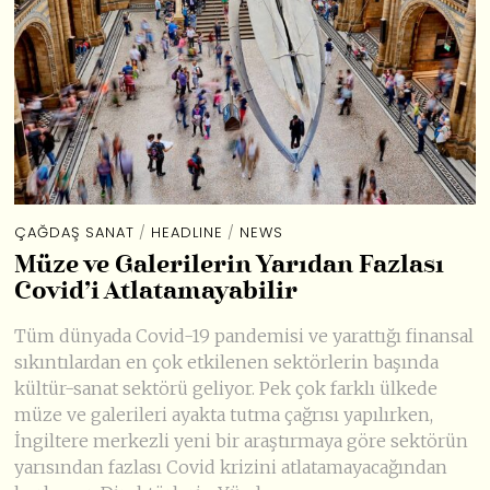
ÇAĞDAŞ SANAT
/
HEADLINE
/
NEWS
Müze ve Galerilerin Yarıdan Fazlası
Covid’i Atlatamayabilir
Tüm dünyada Covid-19 pandemisi ve yarattığı finansal
sıkıntılardan en çok etkilenen sektörlerin başında
kültür-sanat sektörü geliyor. Pek çok farklı ülkede
müze ve galerileri ayakta tutma çağrısı yapılırken,
İngiltere merkezli yeni bir araştırmaya göre sektörün
yarısından fazlası Covid krizini atlatamayacağından