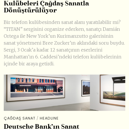
Kulübeleri Çağdaş Sanatla
Dönüştürülüyor
Bir telefon kulübesinden sanat alanı yaratılabilir mi?
“TITAN” sergisini organize ederken, sanatçı Damián
Ortega ile New York’un Kurimanzutto galerisinin
sanat yönetmeni Bree Zucker’ın aklındaki soru buydu.
Sergi, 3 Ocak’a kadar 12 sanatçının eserlerini
Manhattan’ın 6. Caddesi’ndeki telefon kulübelerinin
içinde bir araya getirdi.
ÇAĞDAŞ SANAT
/
HEADLINE
Deutsche Bank’ın Sanat