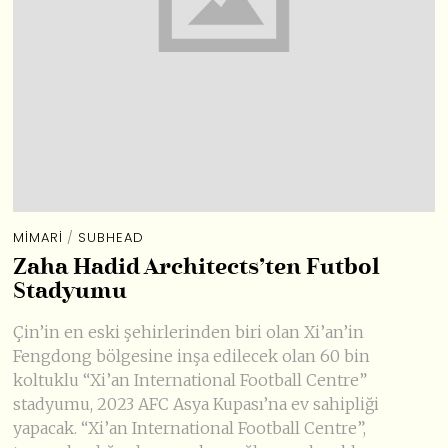
MIMARI
/
SUBHEAD
Zaha Hadid Architects’ten Futbol
Stadyumu
Çin’in en eski şehirlerinden biri olan Xi’an’in
Fengdong bölgesine inşa edilecek olan 60 bin
koltuklu “Xi’an International Football Centre”
stadyumu, 2023 AFC Asya Kupası’na ev sahipliği
yapacak. “Xi’an International Football Centre”,