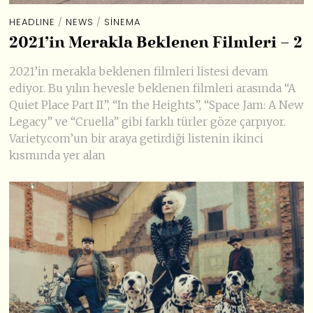
HEADLINE
/
NEWS
/
SINEMA
2021’in Merakla Beklenen Filmleri – 2
2021’in merakla beklenen filmleri listesi devam
ediyor. Bu yılın hevesle beklenen filmleri arasında “A
Quiet Place Part II”, “In the Heights”, “Space Jam: A New
Legacy” ve “Cruella” gibi farklı türler göze çarpıyor.
Variety.com’un bir araya getirdiği listenin ikinci
kısmında yer alan