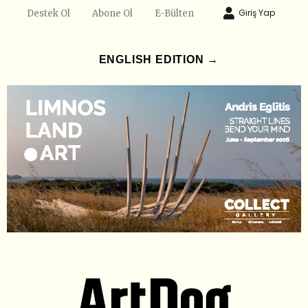
Giriş Yap
Destek Ol
Abone Ol
E-Bülten
ENGLISH EDITION →