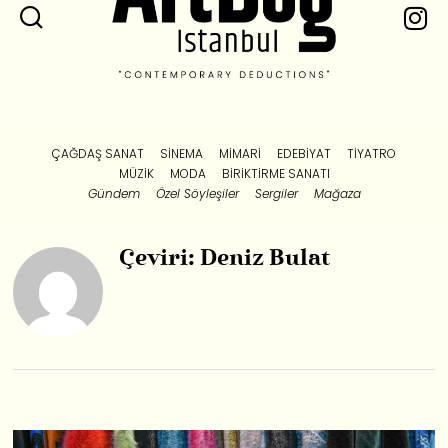
ÇAĞDAŞ SANAT
SINEMA
MIMARI
EDEBIYAT
TIYATRO
MÜZIK
MODA
BIRIKTIRME SANATI
Gündem
Özel Söyleşiler
Sergiler
Mağaza
Çeviri: Deniz Bulat