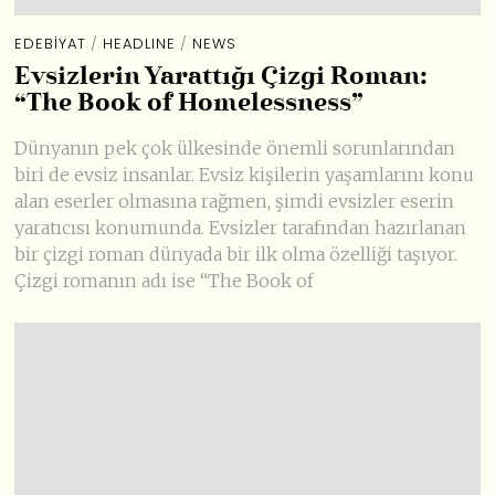
EDEBIYAT
/
HEADLINE
/
NEWS
Evsizlerin Yarattığı Çizgi Roman:
“The Book of Homelessness”
Dünyanın pek çok ülkesinde önemli sorunlarından
biri de evsiz insanlar. Evsiz kişilerin yaşamlarını konu
alan eserler olmasına rağmen, şimdi evsizler eserin
yaratıcısı konumunda. Evsizler tarafından hazırlanan
bir çizgi roman dünyada bir ilk olma özelliği taşıyor.
Çizgi romanın adı ise “The Book of