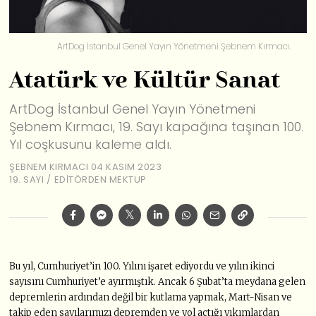
ArtDog İstanbul Genel Yayın Yönetmeni Şebnem Kırmacı.
Atatürk ve Kültür Sanat
ArtDog İstanbul Genel Yayın Yönetmeni
Şebnem Kırmacı, 19. Sayı kapağına taşınan 100.
Yıl coşkusunu kaleme aldı.
ŞEBNEM KIRMACI
04 KASIM 2023
19. SAYI
/
EDİTÖRDEN MEKTUP
Bu yıl, Cumhuriyet’in 100. Yılını işaret ediyordu ve yılın ikinci
sayısını Cumhuriyet’e ayırmıştık. Ancak 6 Şubat’ta meydana gelen
depremlerin ardından değil bir kutlama yapmak, Mart-Nisan ve
takip eden sayılarımızı depremden ve yol açtığı yıkımlardan