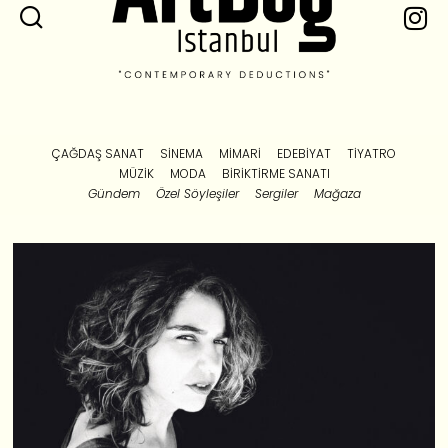
ÇAĞDAŞ SANAT
SINEMA
MIMARI
EDEBIYAT
TIYATRO
MÜZIK
MODA
BIRIKTIRME SANATI
Gündem
Özel Söyleşiler
Sergiler
Mağaza