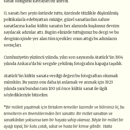
sanat olduğunu kavrayan bir liderdi.
O, sanatı her şeyin üstünde tuttu, üzerinde titizlikle düşünülmüş
politikalarla edebiyattan müziğe, güzel sanatlardan sahne
sanatlarına kadar kültür sanatın her alanında kuşkusuz devrim
sayılacak adımlar attı. Bugün elinizde tuttuğunuz bu dergi ve bu
derginin içinde yer alan tüm içerikler onun attığı bu adımların
sonuçları.
Cumhuriyetin yüzüncü yılında, yılın son sayısında Atatürk’ün 1934
yılında Ankara’da bir sergide çekilmiş fotoğrafını kapağa taşıdık.
Atatürk’ün kültür sanata verdiği değeri bu fotoğraftan okumak
mümkün. Bu yazıyı onu daha iyi anlamak ve anmak için 1923
yılında yani bundan tam 100 yıl önce kültür sanat ile ilgili
söyledikleriyle bitirelim:
“
Bir miIIeti yaşatmak için birtakım temeIIer Iazımdır ve biIirsiniz ki, bu
temeIIerin en önemIiIerinden biri sanattır. Bir miIIet sanattan ve
sanatkârdan yoksunsa tam bir hayata sahip oIamaz. BöyIe bir miIIet bir
ayağı topaI, bir koIu çoIak, sakat ve hasta bir kimse gibidir. Hatta