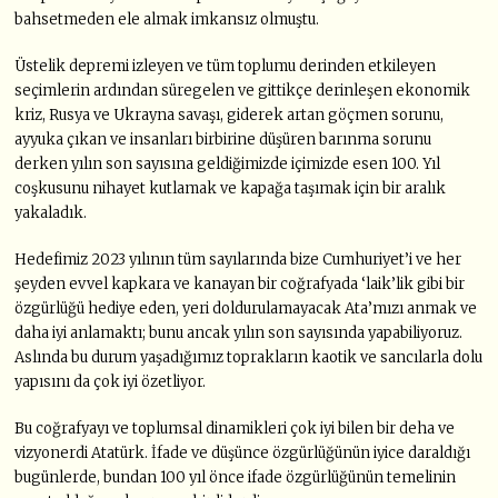
bahsetmeden ele almak imkansız olmuştu.
Üstelik depremi izleyen ve tüm toplumu derinden etkileyen
seçimlerin ardından süregelen ve gittikçe derinleşen ekonomik
kriz, Rusya ve Ukrayna savaşı, giderek artan göçmen sorunu,
ayyuka çıkan ve insanları birbirine düşüren barınma sorunu
derken yılın son sayısına geldiğimizde içimizde esen 100. Yıl
coşkusunu nihayet kutlamak ve kapağa taşımak için bir aralık
yakaladık.
Hedefimiz 2023 yılının tüm sayılarında bize Cumhuriyet’i ve her
şeyden evvel kapkara ve kanayan bir coğrafyada ‘laik’lik gibi bir
özgürlüğü hediye eden, yeri doldurulamayacak Ata’mızı anmak ve
daha iyi anlamaktı; bunu ancak yılın son sayısında yapabiliyoruz.
Aslında bu durum yaşadığımız toprakların kaotik ve sancılarla dolu
yapısını da çok iyi özetliyor.
Bu coğrafyayı ve toplumsal dinamikleri çok iyi bilen bir deha ve
vizyonerdi Atatürk. İfade ve düşünce özgürlüğünün iyice daraldığı
bugünlerde, bundan 100 yıl önce ifade özgürlüğünün temelinin