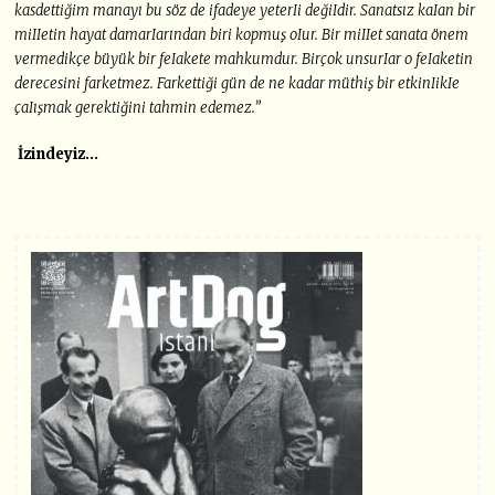
kasdettiğim manayı bu söz de ifadeye yeterIi değiIdir. Sanatsız kaIan bir
miIIetin hayat damarIarından biri kopmuş oIur. Bir miIIet sanata önem
vermedikçe büyük bir feIakete mahkumdur. Birçok unsurIar o feIaketin
derecesini farketmez. Farkettiği gün de ne kadar müthiş bir etkinIikIe
çaIışmak gerektiğini tahmin edemez.”
İ
zindeyiz…