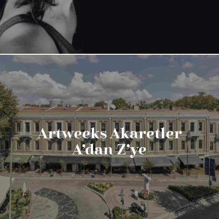
Artweeks Akaretler
A’dan Z’ye