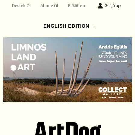
Giriş Yap
Destek Ol
Abone Ol
E-Bülten
ENGLISH EDITION →