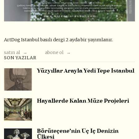
ArtDog Istanbul basılı dergi 2 ayda bir yayımlanır.
satın al →
abone ol →
SON YAZILAR
Yüzyıllar Arayla Yedi Tepe İstanbul
Hayallerde Kalan Müze Projeleri
Börüteçene’nin Üç İç Denizin
Ülkesi