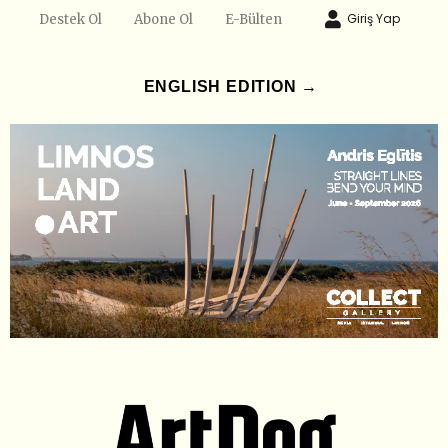
Giriş Yap
Destek Ol
Abone Ol
E-Bülten
ENGLISH EDITION →