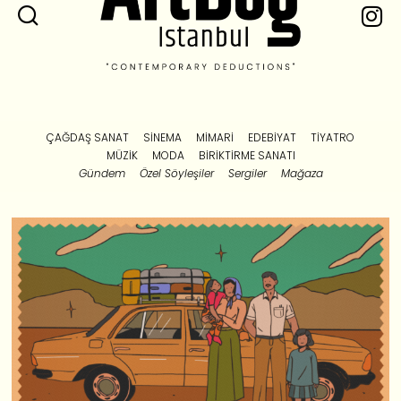
ÇAĞDAŞ SANAT
SINEMA
MIMARI
EDEBIYAT
TIYATRO
MÜZIK
MODA
BIRIKTIRME SANATI
Gündem
Özel Söyleşiler
Sergiler
Mağaza