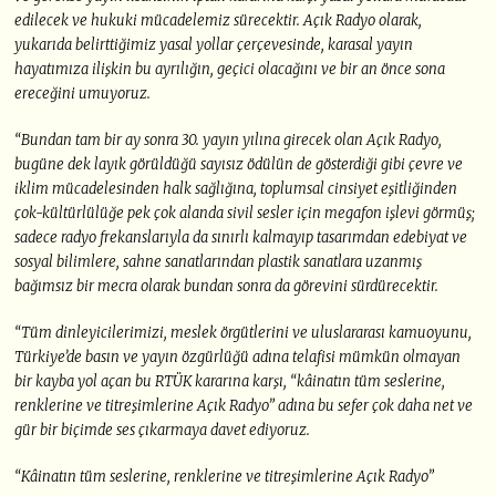
edilecek ve hukuki mücadelemiz sürecektir. Açık Radyo olarak,
yukarıda belirttiğimiz yasal yollar çerçevesinde, karasal yayın
hayatımıza ilişkin bu ayrılığın, geçici olacağını ve bir an önce sona
ereceğini umuyoruz.
“Bundan tam bir ay sonra 30. yayın yılına girecek olan Açık Radyo,
bugüne dek layık görüldüğü sayısız ödülün de gösterdiği gibi çevre ve
iklim mücadelesinden halk sağlığına, toplumsal cinsiyet eşitliğinden
çok-kültürlülüğe pek çok alanda sivil sesler için megafon işlevi görmüş;
sadece radyo frekanslarıyla da sınırlı kalmayıp tasarımdan edebiyat ve
sosyal bilimlere, sahne sanatlarından plastik sanatlara uzanmış
bağımsız bir mecra olarak bundan sonra da görevini sürdürecektir.
“Tüm dinleyicilerimizi, meslek örgütlerini ve uluslararası kamuoyunu,
Türkiye’de basın ve yayın özgürlüğü adına telafisi mümkün olmayan
bir kayba yol açan bu RTÜK kararına karşı, “kâinatın tüm seslerine,
renklerine ve titreşimlerine Açık Radyo” adına bu sefer çok daha net ve
gür bir biçimde ses çıkarmaya davet ediyoruz.
“Kâinatın tüm seslerine, renklerine ve titreşimlerine Açık Radyo”