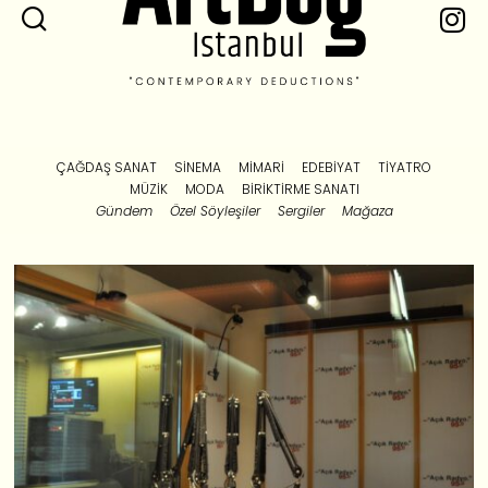
ÇAĞDAŞ SANAT
SINEMA
MIMARI
EDEBIYAT
TIYATRO
MÜZIK
MODA
BIRIKTIRME SANATI
Gündem
Özel Söyleşiler
Sergiler
Mağaza