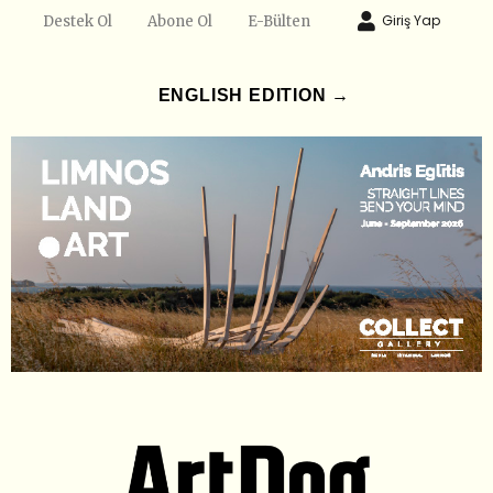
Giriş Yap
Destek Ol
Abone Ol
E-Bülten
ENGLISH EDITION →