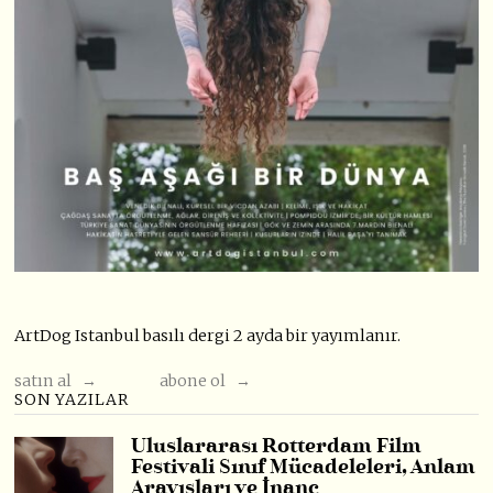
ArtDog Istanbul basılı dergi 2 ayda bir yayımlanır.
satın al →
abone ol →
SON YAZILAR
Uluslararası Rotterdam Film
Festivali Sınıf Mücadeleleri, Anlam
Arayışları ve İnanç