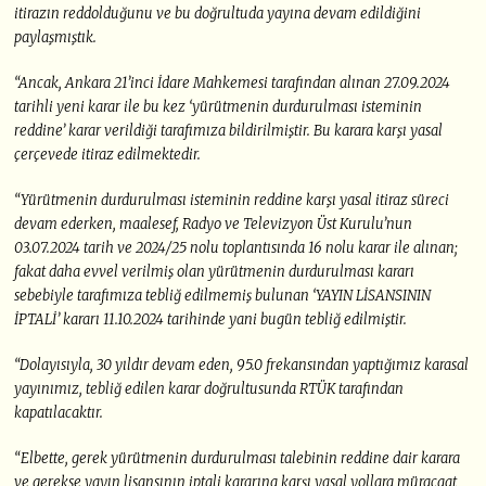
itirazın reddolduğunu ve bu doğrultuda yayına devam edildiğini
paylaşmıştık.
“Ancak, Ankara 21’inci İdare Mahkemesi tarafından alınan 27.09.2024
tarihli yeni karar ile bu kez ‘yürütmenin durdurulması isteminin
reddine’ karar verildiği tarafımıza bildirilmiştir. Bu karara karşı yasal
çerçevede itiraz edilmektedir.
“Yürütmenin durdurulması isteminin reddine karşı yasal itiraz süreci
devam ederken, maalesef, Radyo ve Televizyon Üst Kurulu’nun
03.07.2024 tarih ve 2024/25 nolu toplantısında 16 nolu karar ile alınan;
fakat daha evvel verilmiş olan yürütmenin durdurulması kararı
sebebiyle tarafımıza tebliğ edilmemiş bulunan ‘YAYIN LİSANSININ
İPTALİ’ kararı 11.10.2024 tarihinde yani bugün tebliğ edilmiştir.
“Dolayısıyla, 30 yıldır devam eden, 95.0 frekansından yaptığımız karasal
yayınımız, tebliğ edilen karar doğrultusunda RTÜK tarafından
kapatılacaktır.
“Elbette, gerek yürütmenin durdurulması talebinin reddine dair karara
ve gerekse yayın lisansının iptali kararına karşı yasal yollara müracaat