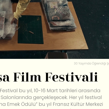
30 Yaşımda Öğrendiği Ş
sa Film Festivali
 Festival bu yıl, 10-16 Mart tarihleri arasında
Salonlarında gerçekleşecek. Her yıl festival
a Emek Ödülü” bu yıl Fransız Kültür Merkezi