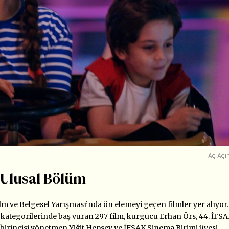
Aç Açı
i Ulusal Bölüm
ilm ve Belgesel Yarışması’nda ön elemeyi geçen filmler yer alıyor.
kategorilerinde baş vuran 297 film, kurgucu Erhan Örs, 44. İFS
 birincisi yönetmen Yiğit Hepsev ve İFSAK Sinema Birimi üyesi