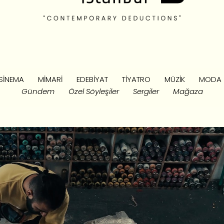
SINEMA
MIMARI
EDEBIYAT
TIYATRO
MÜZIK
MODA
Gündem
Özel Söyleşiler
Sergiler
Mağaza