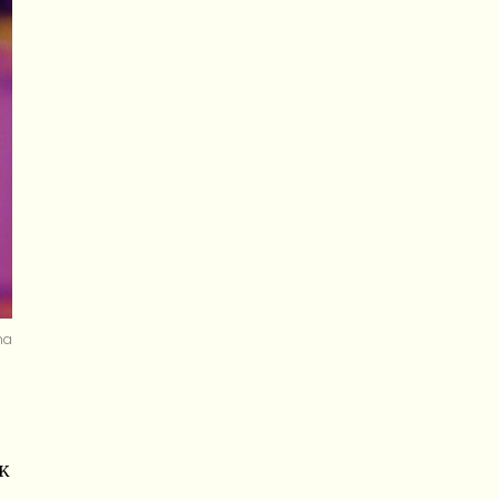
na
AK