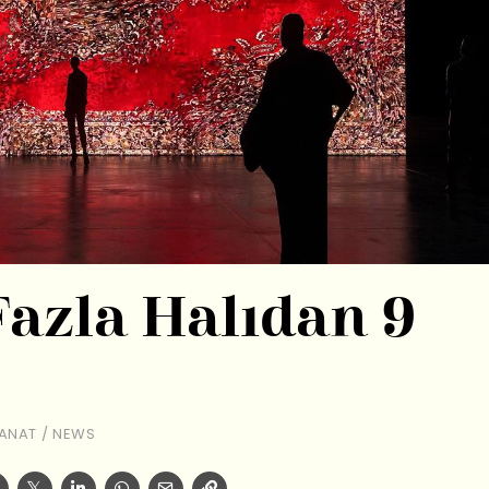
Fazla Halıdan 9
SANAT
/
NEWS