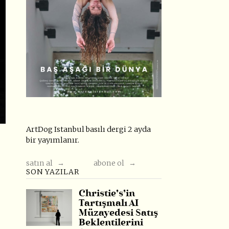
ArtDog Istanbul basılı dergi 2 ayda
bir yayımlanır.
satın al →
abone ol →
SON YAZILAR
Christie’s’in
Tartışmalı AI
Müzayedesi Satış
Beklentilerini