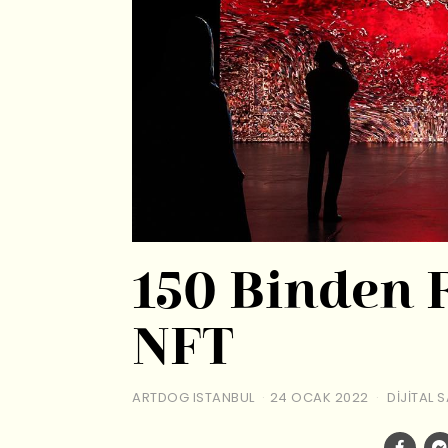
150 Binden 
NFT
ARTDOG ISTANBUL
24 OCAK 2022
DIJITAL 