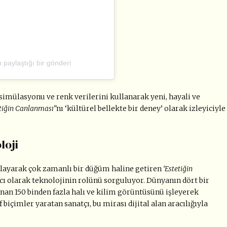
aylaştığı bir gönderi
 simülasyonu ve renk verilerini kullanarak yeni, hayali ve
tiğin Canlanması”
nı ‘kültürel bellekte bir deney’ olarak izleyiciyle
loji
ğlayarak çok zamanlı bir düğüm haline getiren
‘Estetiğin
racı olarak teknolojinin rolünü sorguluyor. Dünyanın dört bir
an 150 binden fazla halı ve kilim görüntüsünü işleyerek
biçimler yaratan sanatçı, bu mirası dijital alan aracılığıyla