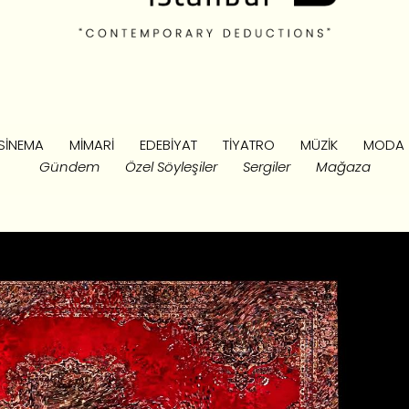
SINEMA
MIMARI
EDEBIYAT
TIYATRO
MÜZIK
MODA
Gündem
Özel Söyleşiler
Sergiler
Mağaza