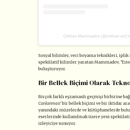
Orkhan Mammadov (@orkhan.art)’in p
Sosyal bilimler, veri boyama teknikleri, iplik
spekülatif kilimler yaratan Mammadov,
“Este
buluşturuyor.
Bir Bellek Biçimi Olarak Tekno
Birçok farklı eşzamanlı geçmişi birbirine ba
Canlanması’
bir bellek biçimi ve bir iktidar a
yanındaki müzelerde ve kütüphanelerde bulun
eserlerinde kullanılmak üzere yeni spekülatif 
izleyiciye sunuyor.