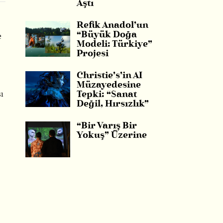
Aştı
Refik Anadol’un
“Büyük Doğa
e
Modeli: Türkiye”
Projesi
Christie’s’in AI
Müzayedesine
sı
Tepki: “Sanat
Değil, Hırsızlık”
“Bir Varış Bir
Yokuş” Üzerine