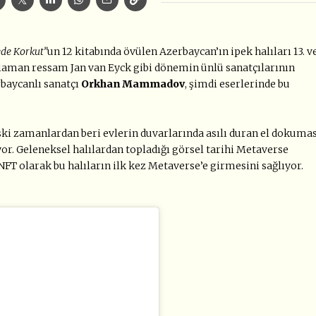
de Korkut”
un 12 kitabında övülen Azerbaycan’ın ipek halıları 13. v
 Flaman ressam Jan van Eyck gibi dönemin ünlü sanatçılarının
rbaycanlı sanatçı
Orkhan Mammadov
, şimdi eserlerinde bu
eski zamanlardan beri evlerin duvarlarında asılı duran el dokuma
yor. Geleneksel halılardan topladığı görsel tarihi Metaverse
NFT olarak bu halıların ilk kez Metaverse’e girmesini sağlıyor.