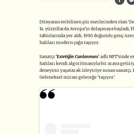
D
ünyanın en bilinen şiir eserlerinden olan ‘
De
14. yüzyıllarda Avrupa’yı dolaşmaya başladı,
tablolarında yer aldı. 1990 doğumlu genç Aze
halıları modern çağa taşıyor.
Sanatçı
‘Estetiğin Canlanması
’ adlı NFT’sinde 
halıları kendi algoritmasıyla bir araya getiri
deneyimi yaşatarak izleyiciye sunan sanatçı, 
Geleneksel mirası geleceğe ‘taşıyor’.