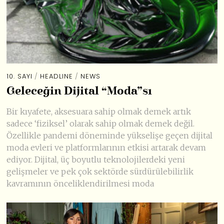
10. SAYI
/
HEADLINE
/
NEWS
Geleceğin Dijital “Moda”sı
Bir kıyafete, aksesuara sahip olmak demek artık
sadece ‘fiziksel’ olarak sahip olmak demek değil.
Özellikle pandemi döneminde yükselişe geçen dijital
moda evleri ve platformlarının etkisi artarak devam
ediyor. Dijital, üç boyutlu teknolojilerdeki yeni
gelişmeler ve pek çok sektörde sürdürülebilirlik
kavramının önceliklendirilmesi moda