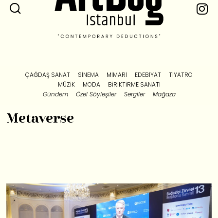
ÇAĞDAŞ SANAT
SINEMA
MIMARI
EDEBIYAT
TIYATRO
MÜZIK
MODA
BIRIKTIRME SANATI
Gündem
Özel Söyleşiler
Sergiler
Mağaza
Metaverse