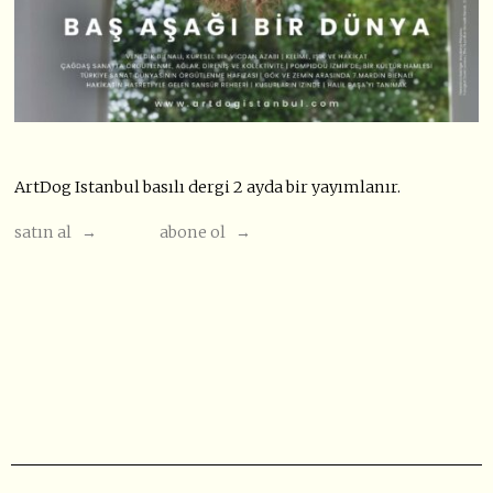
ArtDog Istanbul basılı dergi 2 ayda bir yayımlanır.
satın al →
abone ol →