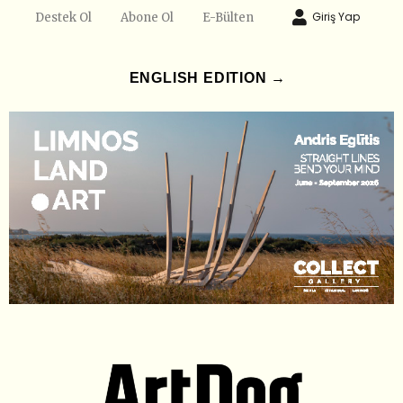
Giriş Yap
Destek Ol
Abone Ol
E-Bülten
ENGLISH EDITION →