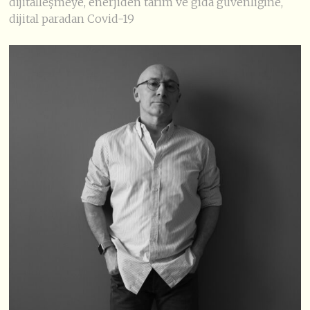
dijitalleşmeye, enerjiden tarım ve gıda güvenliğine,
dijital paradan Covid-19