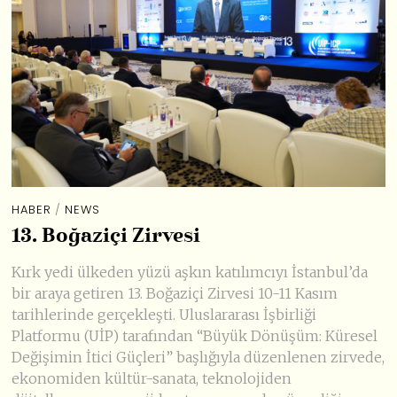
HABER
/
NEWS
13. Boğaziçi Zirvesi
Kırk yedi ülkeden yüzü aşkın katılımcıyı İstanbul’da
bir araya getiren 13. Boğaziçi Zirvesi 10-11 Kasım
tarihlerinde gerçekleşti. Uluslararası İşbirliği
Platformu (UİP) tarafından “Büyük Dönüşüm: Küresel
Değişimin İtici Güçleri” başlığıyla düzenlenen zirvede,
ekonomiden kültür-sanata, teknolojiden