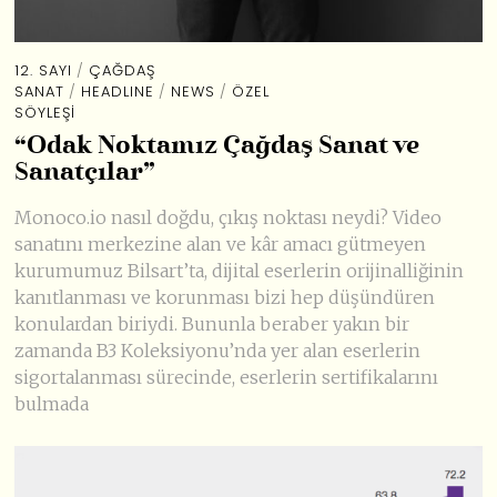
12. SAYI
/
ÇAĞDAŞ
SANAT
/
HEADLINE
/
NEWS
/
ÖZEL
SÖYLEŞI
“Odak Noktamız Çağdaş Sanat ve
Sanatçılar”
Monoco.io nasıl doğdu, çıkış noktası neydi? Video
sanatını merkezine alan ve kâr amacı gütmeyen
kurumumuz Bilsart’ta, dijital eserlerin orijinalliğinin
kanıtlanması ve korunması bizi hep düşündüren
konulardan biriydi. Bununla beraber yakın bir
zamanda B3 Koleksiyonu’nda yer alan eserlerin
sigortalanması sürecinde, eserlerin sertifikalarını
bulmada