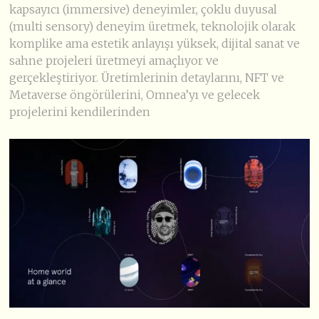
kapsayıcı (immersive) deneyimler, çoklu duyusal
(multi sensory) deneyim üretmek, teknolojik olarak
komplike ama estetik anlayışı yüksek, dijital sanat ve
sahne projeleri üretmeyi amaçlıyor ve
gerçekleştiriyor. Üretimlerinin detaylarını, NFT ve
Metaverse öngörülerini, Omnea’yı ve gelecek
projelerini kendilerinden