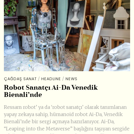
ÇAĞDAŞ SANAT
/
HEADLINE
/
NEWS
Robot Sanatçı Ai-Da Venedik
Bienali’nde
Ressam robot’ ya da ‘robot sanatçı’ olarak tanımlanan
yapay zekaya sahip, hümanoid robot Ai-Da, Venedik
Bienali’nde bir sergi açmaya hazırlanıyor. Ai-Da,
“Leaping into the Metaverse” başlığını taşıyan sergide