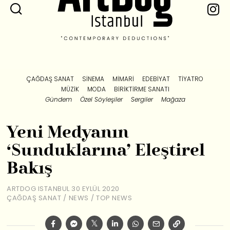
ÇAĞDAŞ SANAT
SINEMA
MIMARI
EDEBIYAT
TIYATRO
MÜZIK
MODA
BIRIKTIRME SANATI
Gündem
Özel Söyleşiler
Sergiler
Mağaza
Yeni Medyanın
‘Sunduklarına’ Eleştirel
Bakış
ARTDOG ISTANBUL
30 EYLÜL 2020
ÇAĞDAŞ SANAT
/
NEWS
/
TOP NEWS