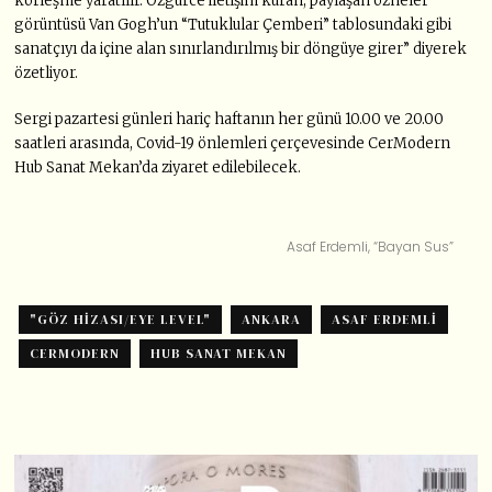
körleşme yaratılır. Özgürce iletişim kuran, paylaşan özneler
görüntüsü Van Gogh’un “Tutuklular Çemberi” tablosundaki gibi
sanatçıyı da içine alan sınırlandırılmış bir döngüye girer” diyerek
özetliyor.
Sergi pazartesi günleri hariç haftanın her günü 10.00 ve 20.00
saatleri arasında, Covid-19 önlemleri çerçevesinde CerModern
Hub Sanat Mekan’da ziyaret edilebilecek.
Asaf Erdemli, “Bayan Sus”
"GÖZ HIZASI/EYE LEVEL"
ANKARA
ASAF ERDEMLI
CERMODERN
HUB SANAT MEKAN