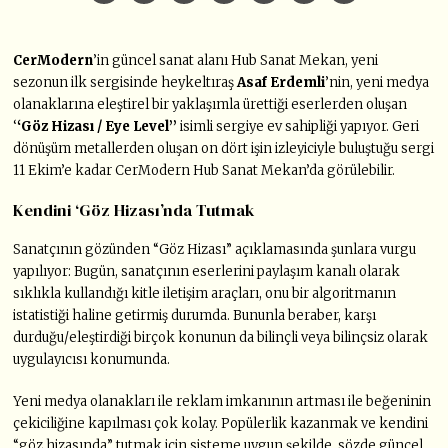
CerModern
’in güncel sanat alanı Hub Sanat Mekan, yeni
sezonun ilk sergisinde heykeltıraş
Asaf Erdemli
’nin, yeni medya
olanaklarına eleştirel bir yaklaşımla ürettiği eserlerden oluşan
‘
‘Göz Hizası / Eye Level’’
isimli sergiye ev sahipliği yapıyor. Geri
dönüşüm metallerden oluşan on dört işin izleyiciyle buluştuğu sergi
11 Ekim’e kadar CerModern Hub Sanat Mekan’da görülebilir.
Kendini ‘Göz Hizası’nda Tutmak
Sanatçının gözünden “Göz Hizası” açıklamasında şunlara vurgu
yapılıyor: Bugün, sanatçının eserlerini paylaşım kanalı olarak
sıklıkla kullandığı kitle iletişim araçları, onu bir algoritmanın
istatistiği haline getirmiş durumda. Bununla beraber, karşı
durduğu/eleştirdiği birçok konunun da bilinçli veya bilinçsiz olarak
uygulayıcısı konumunda.
Yeni medya olanakları ile reklam imkanının artması ile beğeninin
çekiciliğine kapılması çok kolay. Popülerlik kazanmak ve kendini
“göz hizasında” tutmak için sisteme uygun şekilde, sözde güncel