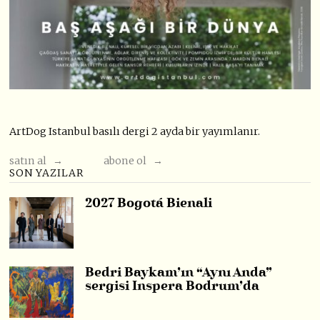
ArtDog Istanbul basılı dergi 2 ayda bir yayımlanır.
satın al →
abone ol →
SON YAZILAR
2027 Bogotá Bienali
Bedri Baykam’ın “Aynı Anda”
sergisi Inspera Bodrum’da