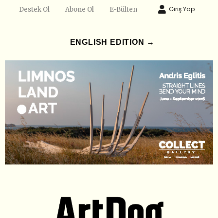
Giriş Yap
Destek Ol
Abone Ol
E-Bülten
ENGLISH EDITION →