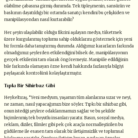
olabilme çabasına girmiş durumda. Tek tipleşmenin, sansürün ve
baskının dayatıldığı bir ortamda sanatçı kendini bu çelişkiden ve
manipülasyondan nasıl kurtarabilir?
Her şeyin ulaşılabilir olduğu fikrini aşılayan medya, tüketmek
üzere kurgulanmış toplumu sahip olduklarını göstermek için yeni
bir formla daha tanıştırmış durumda. Aldığımız kararların farkında
olmadığımız şeylerden etkilendiğini bilsek de, manipülasyonun
gerçek etkilerini tam olarak öngöremeyiz. Manipüle edildiğinin
bile farkında olamayan özne kendi hakkında fazlasıyla bilgiyi
paylaşarak kontrolünü kolaylaştırmıştır.
Tıpkı Bir Sihirbaz Gibi
Heykeltıraş, “Yeni medyum, yaşamın tüm alanlarına sızar ve neyi,
ne zaman, nasıl yapacağımızı bize söyler. Tıpkı bir sihirbaz gibi,
onun istediği şeylere odaklanmamızı sağlar ve bu şekilde
biçimlenmiş tek boyutlu insanları yaratır. Basın, sosyal medya,
reklam, diziler, filmler gibi pek çok araçla normalleştirilen bu
güdüleme ile esasen tam olarak bir iletişimsizlik ve toplumsal