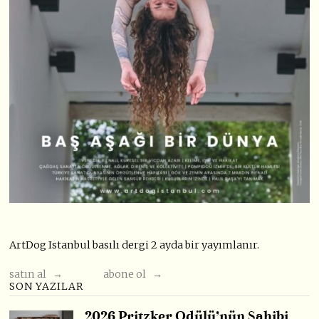
ArtDog Istanbul basılı dergi 2 ayda bir yayımlanır.
satın al →
abone ol →
SON YAZILAR
2026 Pritzker Ödülü’nün Sahibi