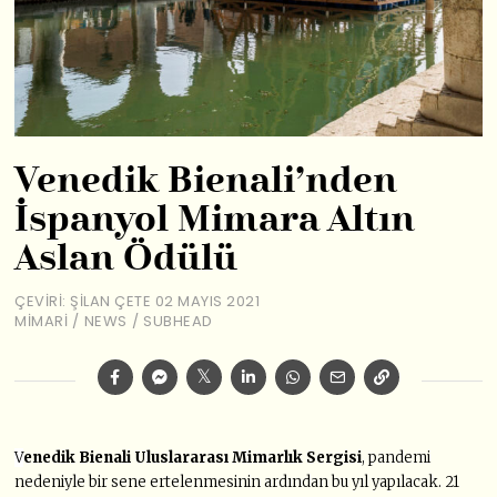
Venedik Bienali’nden
İspanyol Mimara Altın
Aslan Ödülü
ÇEVIRI: ŞILAN ÇETE
02 MAYIS 2021
MIMARI
/
NEWS
/
SUBHEAD
V
enedik Bienali Uluslararası Mimarlık Sergisi
, pandemi
nedeniyle bir sene ertelenmesinin ardından bu yıl yapılacak. 21