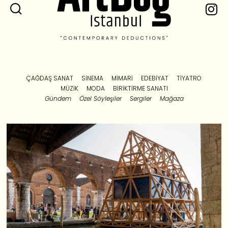
ÇAĞDAŞ SANAT
SINEMA
MIMARI
EDEBIYAT
TIYATRO
MÜZIK
MODA
BIRIKTIRME SANATI
Gündem
Özel Söyleşiler
Sergiler
Mağaza