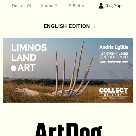
Giriş Yap
Destek Ol
Abone Ol
E-Bülten
ENGLISH EDITION →