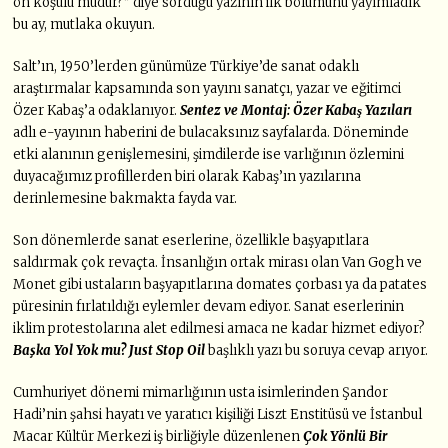
ön koşulu mudur?” diye sorduğu yazının ilk bölümünü yayımladık
bu ay, mutlaka okuyun.
Salt’ın, 1950’lerden günümüze Türkiye’de sanat odaklı
araştırmalar kapsamında son yayını sanatçı, yazar ve eğitimci
Özer Kabaş’a odaklanıyor.
Sentez ve Montaj: Özer Kabaş Yazıları
adlı e-yayının haberini de bulacaksınız sayfalarda. Döneminde
etki alanının genişlemesini, şimdilerde ise varlığının özlemini
duyacağımız profillerden biri olarak Kabaş’ın yazılarına
derinlemesine bakmakta fayda var.
Son dönemlerde sanat eserlerine, özellikle başyapıtlara
saldırmak çok revaçta. İnsanlığın ortak mirası olan Van Gogh ve
Monet gibi ustaların başyapıtlarına domates çorbası ya da patates
püresinin fırlatıldığı eylemler devam ediyor. Sanat eserlerinin
iklim protestolarına alet edilmesi amaca ne kadar hizmet ediyor?
Başka Yol Yok mu? Just Stop Oil
başlıklı yazı bu soruya cevap arıyor.
Cumhuriyet dönemi mimarlığının usta isimlerinden Şandor
Hadi’nin şahsi hayatı ve yaratıcı kişiliği Liszt Enstitüsü ve İstanbul
Macar Kültür Merkezi iş birliğiyle düzenlenen
Çok Yönlü Bir