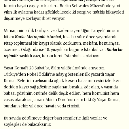
komin hayatı yaşayan kuirler… Berlin Schwules Müzesi’nde yeni
yılın ilk aylarına kadar görülebilecek iki sergi ve müthiş hikayeleri
düşünmeye zorluyor, ibret veriyor.
Mimar, mimarlık tarihçisi ve akademisyen Uğur Tanyeli’nin son
kitabı
Korku Metropolü İstanbul
, kısa bir süre önce yayımlandı.
Kitap toplumsal bir kaygı olarak korkunun, mekânı, kenti inşası
üzerine… Odağında ise 18. yüzyıldan bugüne İstanbul var.
Korku bir
rejimdir
başlıklı yazı, korku kenti İstanbul’u anlatıyor.
Yaşar Kemal’i 28 Şubat’ta, ölüm yıldönümünde anıyoruz.
Türkiye’den Nobel Ödülü’ne aday gösterilen ilk yazardı Yaşar
Kemal. Evlerinin avlusunda oğlak kesen halasının eşini izlerken,
deriden kayıp sağ gözüne saplanan bıçakla kör olan, 4 yaşında
babası gözünün önünde delik deşik edilen, hem komünist hem
casus olarak suçlanan, Abidin Dino’nun isim taktığı Yaşar Kemal,
bundan sekiz yıl önce hayata veda etmişti.
Bu sayıda görülmeye değer bazı sergilerle ilgili yazılar ve
söyleşiler de bulacaksınız.