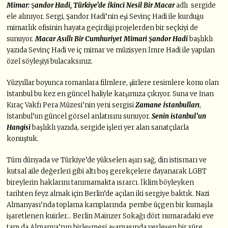
Mimar:
Ş
andor Hadi, T
ürkiye’de İkinci Nesil Bir Macar
adlı sergide
ele alınıyor. Sergi, Şandor Hadi’nin eşi Sevinç Hadi ile kurduğu
mimarlık ofisinin hayata geçirdiği projelerden bir seçkiyi de
sunuyor.
Macar Asıllı Bir Cumhuriyet Mimari Şandor Hadi
başlıklı
yazıda Sevinç Hadi ve iç mimar ve müzisyen İmre Hadi ile yapılan
özel söyleşiyi bulacaksınız.
Yüzyıllar boyunca romanlara filmlere, şiirlere resimlere konu olan
İstanbul bu kez en güncel haliyle karşımıza çıkıyor. Suna ve İnan
Kıraç Vakfı Pera Müzesi’nin yeni sergisi
Zamane İstanbulları
,
İstanbul’un güncel görsel anlatısını sunuyor.
Senin istanbul’un
Hangisi
başlıklı yazıda, sergide işleri yer alan sanatçılarla
konuştuk.
Tüm dünyada ve Türkiye’de yükselen aşırı sağ, din istismarı ve
kutsal aile değerleri gibi altı boş gerekçelere dayanarak LGBT
bireylerin haklarını tanımamakta ısrarcı. İklim böyleyken
tarihten feyz almak için Berlin’de açılan iki sergiye baktık. Nazi
Almanyası’nda toplama kamplarında pembe üçgen bir kumaşla
işaretlenen kuirler… Berlin Mainzer Sokağı dört numaradaki eve
tam da Almanya’nın birleşmesi aşamasında yerleşen bir süre