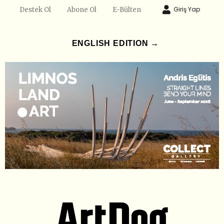
Giriş Yap
Destek Ol
Abone Ol
E-Bülten
ENGLISH EDITION →