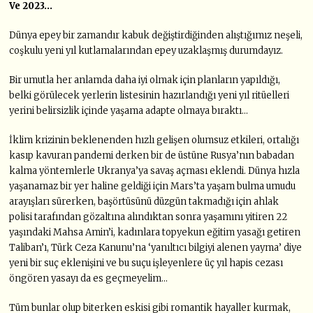
Ve 2023…
Dünya epey bir zamandır kabuk değiştirdiğinden alıştığımız neşeli,
coşkulu yeni yıl kutlamalarından epey uzaklaşmış durumdayız.
Bir umutla her anlamda daha iyi olmak için planların yapıldığı,
belki görülecek yerlerin listesinin hazırlandığı yeni yıl ritüelleri
yerini belirsizlik içinde yaşama adapte olmaya bıraktı…
İklim krizinin beklenenden hızlı gelişen olumsuz etkileri, ortalığı
kasıp kavuran pandemi derken bir de üstüne Rusya’nın babadan
kalma yöntemlerle Ukranya’ya savaş açması eklendi. Dünya hızla
yaşanamaz bir yer haline geldiği için Mars’ta yaşam bulma umudu
arayışları sürerken, başörtüsünü düzgün takmadığı için ahlak
polisi tarafından gözaltına alındıktan sonra yaşamını yitiren 22
yaşındaki Mahsa Amin’i, kadınlara topyekun eğitim yasağı getiren
Taliban’ı, Türk Ceza Kanunu’na ‘yanıltıcı bilgiyi alenen yayma’ diye
yeni bir suç eklenişini ve bu suçu işleyenlere üç yıl hapis cezası
öngören yasayı da es geçmeyelim…
Tüm bunlar olup biterken eskisi gibi romantik hayaller kurmak,