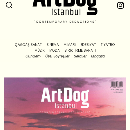
ÇAĞDAŞ SANAT
SINEMA
MIMARI
EDEBIYAT
TIYATRO
MÜZIK
MODA
BIRIKTIRME SANATI
Gündem
Özel Söyleşiler
Sergiler
Mağaza