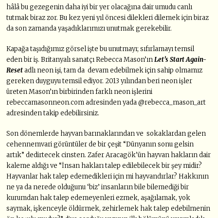
hâlâ bu gezegenin daha iyi bir yer olacağına dair umudu canlı
tutmak biraz zor. Bu kez yeni yıl öncesi dilekleri dilemek için biraz
da son zamanda yaşadıklarımızı unutmak gerekebilir.
Kapağa taşıdığımız görsel işte bu unutmayı; sıfırlamayı temsil
eden bir iş. Britanyalı sanatçı Rebecca Mason’ın
Let’s Start Again-
Reset
adlı neon işi, tam da devam edebilmek için sahip olmamız
gereken duyguyu temsil ediyor. 2013 yılından beri neon işler
üreten Mason’ın birbirinden farklı neon işlerini
rebeccamasonneon.com adresinden yada @rebecca_mason_art
adresinden takip edebilirsiniz.
Son dönemlerde hayvan barınaklarından ve sokaklardan gelen
cehennemvari görüntüler de bir çeşit “Dünyanın sonu gelsin
artık” dedirtecek cinsten. Zafer Aracagök’ün hayvan hakların dair
kaleme aldığı ve “İnsan hakları talep edilebilecek bir şey midir?
Hayvanlar hak talep edemedikleri için mi hayvandırlar? Hakkının
ne ya da nerede olduğunu ‘biz’ insanların bile bilemediği bir
kurumdan hak talep edemeyenleri ezmek, aşağılamak, yok
saymak, işkenceyle öldürmek, zehirlemek hak talep edebilmenin