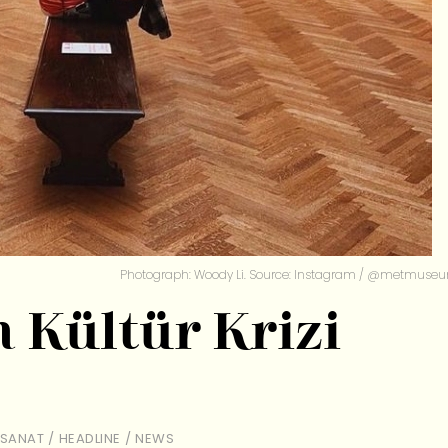
Photograph: Woody Li. Source: Instagram / @metmuse
Kültür Krizi
SANAT
/
HEADLINE
/
NEWS