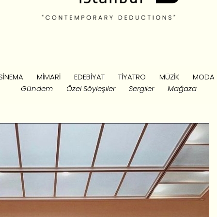
SINEMA
MIMARI
EDEBIYAT
TIYATRO
MÜZIK
MODA
Gündem
Özel Söyleşiler
Sergiler
Mağaza