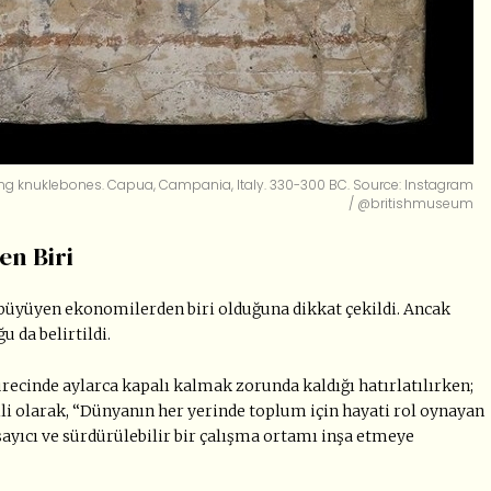
ng knuklebones. Capua, Campania, Italy. 330-300 BC. Source: Instagram
/ @britishmuseum
en Biri
 büyüyen ekonomilerden biri olduğuna dikkat çekildi. Ancak
 da belirtildi.
recinde aylarca kapalı kalmak zorunda kaldığı hatırlatılırken;
li olarak, “Dünyanın her yerinde toplum için hayati rol oynayan
sayıcı ve sürdürülebilir bir çalışma ortamı inşa etmeye