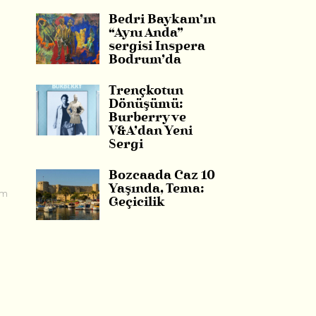
Bedri Baykam’ın
“Aynı Anda”
sergisi Inspera
Bodrum’da
Trençkotun
Dönüşümü:
Burberry ve
V&A’dan Yeni
Sergi
Bozcaada Caz 10
Yaşında, Tema:
um
Geçicilik