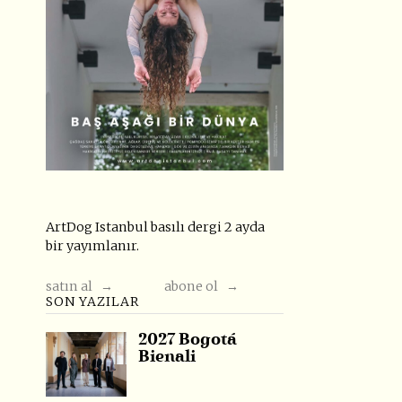
ArtDog Istanbul basılı dergi 2 ayda
bir yayımlanır.
satın al →
abone ol →
SON YAZILAR
2027 Bogotá
Bienali