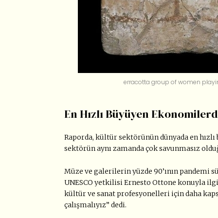
erracotta group of women playi
En Hızlı Büyüyen Ekonomilerd
Raporda, kültür sektörünün dünyada en hızlı
sektörün aynı zamanda çok savunmasız olduğu
Müze ve galerilerin yüzde 90’ının pandemi sü
UNESCO yetkilisi Ernesto Ottone konuyla ilgi
kültür ve sanat profesyonelleri için daha kap
çalışmalıyız” dedi.