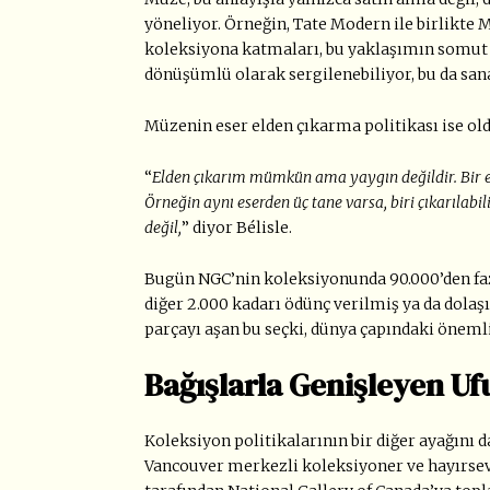
yöneliyor. Örneğin, Tate Modern ile birlikte M
koleksiyona katmaları, bu yaklaşımın somut 
dönüşümlü olarak sergilenebiliyor, bu da sana
Müzenin eser elden çıkarma politikası ise ol
“
Elden çıkarım mümkün ama yaygın değildir. Bir ese
Örneğin aynı eserden üç tane varsa, biri çıkarılabi
değil,
” diyor Bélisle.
Bugün NGC’nin koleksiyonunda 90.000
’
den fa
diğer 2.000 kadarı ödünç verilmiş ya da dolaşı
parçayı aşan bu seçki, dünya çapındaki önemli 
Bağışlarla Genişleyen Uf
Koleksiyon politikalarının bir diğer ayağını d
Vancouver merkezli koleksiyoner ve hayırse