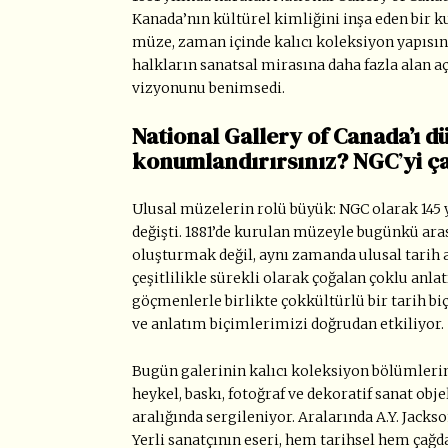
Kanada
’
nın kültürel kimliğini inşa eden bir 
müze, zaman içinde kalıcı koleksiyon yapısın
halkların sanatsal mirasına daha fazla alan aça
vizyonunu benimsedi.
National Gallery of Canada’ı d
konumlandırırsınız? NGC
’
yi ç
Ulusal müzelerin rolü büyük: NGC olarak 145
değişti. 1881
’
de kurulan müzeyle bugünkü aras
oluşturmak değil, aynı zamanda ulusal tarih an
çeşitlilikle sürekli olarak çoğalan çoklu anla
göçmenlerle birlikte çokkültürlü bir tarih 
ve anlatım biçimlerimizi doğrudan etkiliyor.
Bugün galerinin kalıcı koleksiyon bölümleri
heykel, baskı, fotoğraf ve dekoratif sanat obj
aralığında sergileniyor. Aralarında A.Y. Jackso
Yerli sanatçının eseri, hem tarihsel hem çağd