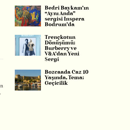
Bedri Baykam’ın
“Aynı Anda”
sergisi Inspera
Bodrum’da
Trençkotun
Dönüşümü:
Burberry ve
V&A’dan Yeni
Sergi
Bozcaada Caz 10
Yaşında, Tema:
Geçicilik
en
,