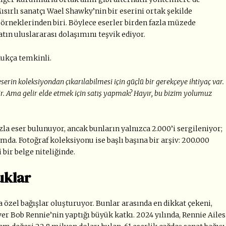
ısırlı sanatçı Wael Shawky’nin bir eserini ortak şekilde
örneklerinden biri. Böylece eserler birden fazla müzede
tın uluslararası dolaşımını teşvik ediyor.
dukça temkinli.
rin koleksiyondan çıkarılabilmesi için güçlü bir gerekçeye ihtiyaç var.
lir. Ama gelir elde etmek için satış yapmak? Hayır, bu bizim yolumuz
zla eser bulunuyor, ancak bunların yalnızca 2.000
’
i sergileniyor;
mda. Fotoğraf koleksiyonu ise başlı başına bir arşiv: 200.000
bir belge niteliğinde.
uklar
a özel bağışlar oluşturuyor. Bunlar arasında en dikkat çekeni,
ver Bob Rennie
’
nin yaptığı büyük katkı. 2024 yılında, Rennie Ailes