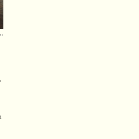
a.
ı
i