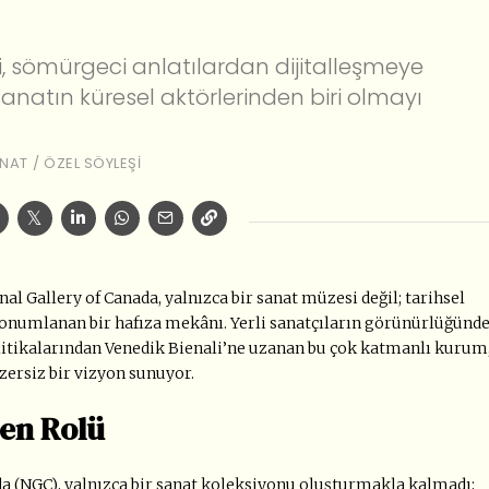
, sömürgeci anlatılardan dijitalleşmeye
tın küresel aktörlerinden biri olmayı
NAT
/
ÖZEL SÖYLEŞI
nal Gallery of Canada, yalnızca bir sanat müzesi değil; tarihsel
e konumlanan bir hafıza mekânı. Yerli sanatçıların görünürlüğünd
litikalarından Venedik Bienali
’
ne uzanan bu çok katmanlı kurum
ersiz bir vizyon sunuyor.
şen Rolü
da (NGC), yalnızca bir sanat koleksiyonu oluşturmakla kalmadı;