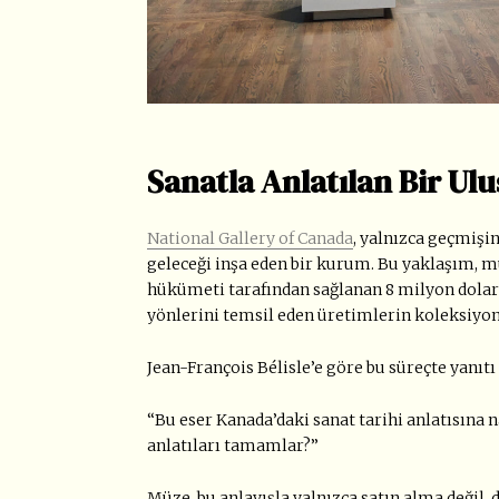
Sanatla Anlatılan Bir Ulu
National Gallery of Canada
, yalnızca geçmişin
geleceği inşa eden bir kurum. Bu yaklaşım, m
hükümeti tarafından sağlanan 8 milyon dolarl
yönlerini temsil eden üretimlerin koleksiyona
Jean-François Bélisle
’
e göre bu süreçte yanıtı
“
Bu eser Kanada
’
daki sanat tarihi anlatısına n
anlatıları tamamlar?”
Müze, bu anlayışla yalnızca satın alma değil,