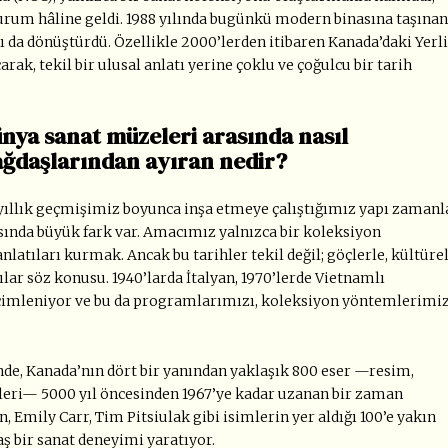
kurum hâline geldi. 1988 yılında bugünkü modern binasına taşınan
ı da dönüştürdü. Özellikle 2000
’
lerden itibaren Kanada
’
daki Yerli
rak, tekil bir ulusal anlatı yerine çoklu ve çoğulcu bir tarih
ünya sanat müzeleri arasında nasıl
ağdaşlarından ayıran nedir?
 yıllık geçmişimiz boyunca inşa etmeye çalıştığımız yapı zamanl
ında büyük fark var. Amacımız yalnızca bir koleksiyon
latıları kurmak. Ancak bu tarihler tekil değil; göçlerle, kültüre
tılar söz konusu. 1940
’
larda İtalyan, 1970
’
lerde Vietnamlı
biçimleniyor ve bu da programlarımızı, koleksiyon yöntemlerimiz
nde, Kanada
’
nın dört bir yanından yaklaşık 800 eser —resim,
eleri— 5000 yıl öncesinden 1967
’
ye kadar uzanan bir zaman
n, Emily Carr, Tim Pitsiulak gibi isimlerin yer aldığı 100
’
e yakın
aş bir sanat deneyimi yaratıyor.