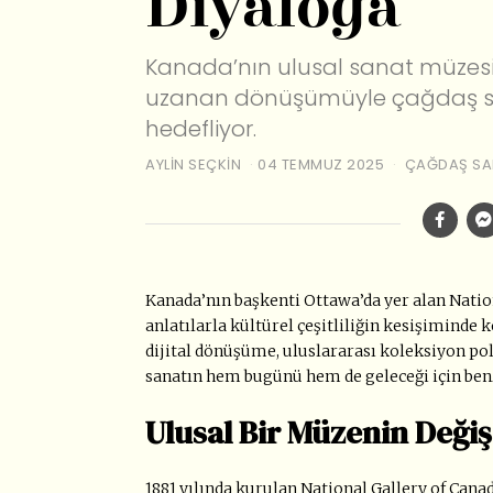
Diyaloğa
Kanada’nın ulusal sanat müzesi
uzanan dönüşümüyle çağdaş sana
hedefliyor.
AYLIN SEÇKIN
04 TEMMUZ 2025
ÇAĞDAŞ SA
Kanada
’
nın başkenti Ottawa
’
da yer alan Natio
anlatılarla kültürel çeşitliliğin kesişimind
dijital dönüşüme, uluslararası koleksiyon po
sanatın hem bugünü hem de geleceği için benz
Ulusal Bir Müzenin Deği
1881 yılında kurulan National Gallery of Cana