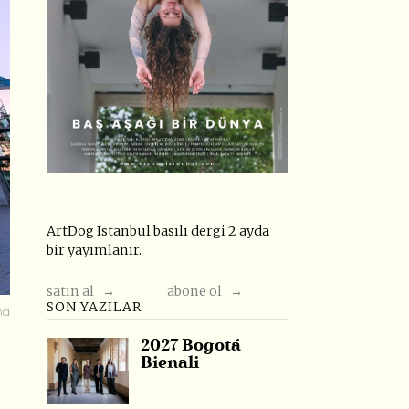
ArtDog Istanbul basılı dergi 2 ayda
bir yayımlanır.
satın al →
abone ol →
SON YAZILAR
na
2027 Bogotá
Bienali