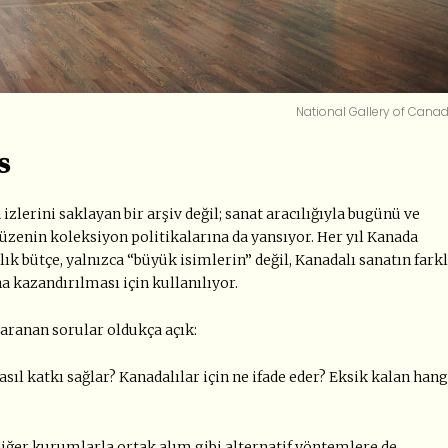
National Gallery of Canad
s
 izlerini saklayan bir arşiv değil; sanat aracılığıyla bugünü ve
üzenin koleksiyon politikalarına da yansıyor. Her yıl Kanada
ık bütçe, yalnızca
“
büyük isimlerin” değil, Kanadalı sanatın farkl
 kazandırılması için kullanılıyor.
 aranan sorular oldukça açık:
asıl katkı sağlar? Kanadalılar için ne ifade eder? Eksik kalan hang
 diğer kurumlarla ortak alım gibi alternatif yöntemlere de