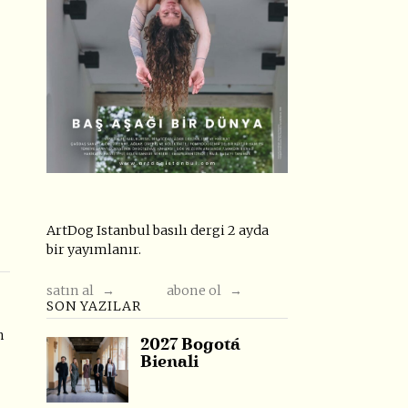
ArtDog Istanbul basılı dergi 2 ayda
bir yayımlanır.
satın al →
abone ol →
SON YAZILAR
n
2027 Bogotá
Bienali