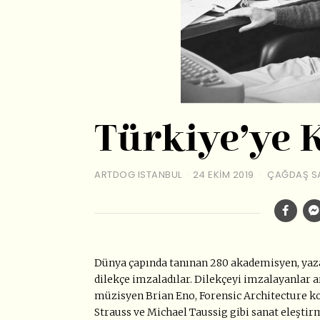
Türkiye’ye 
ARTDOG ISTANBUL
24 EKIM 2019
ÇAĞDAŞ S
Dünya çapında tanınan 280 akademisyen, yaza
dilekçe imzaladılar. Dilekçeyi imzalayanlar a
müzisyen Brian Eno, Forensic Architecture ko
Strauss ve Michael Taussig gibi sanat eleştir