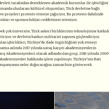
devleti tarafından desteklenen akademik kurumlar ile işbirliğini
manda uluslarası kültürel oluşumları, Türk devletine bağlı
 ve projeleri protesto etmeye çağırıyor. Bu protesto dahilinde
fonları ve sponsorlukları reddetmesi isteniyor.
k çok üniversite, Türk askeri birliklerinin teknolojisine katkıd
tiriyor ve devletin baskıcı militarist yapısını güçlendiriyor.
an işbirlikleri, Türkiye’de ifade özgürlüğünü yok etmeyi
anya aslında 2017 yılında savaş karşıtı akademisyenlerin
Barış Akademisyenleri olarak adlandırılan grup, 2016 yılında 2000
akademisyenler hakkında işlem yapılmıştı. Türkiye’nin Batı
u kampanyanın neler doğuracağını zaman bize gösterecek.