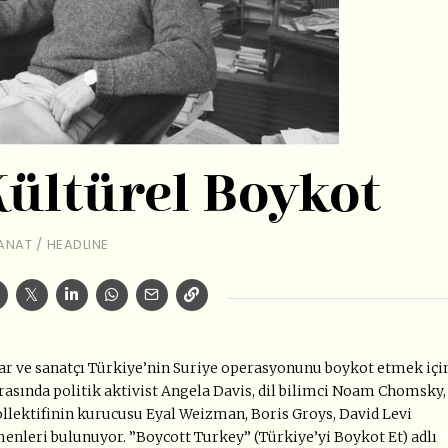
Kültürel Boykot
ANAT
/
HEADLINE
r ve sanatçı Türkiye’nin Suriye operasyonunu boykot etmek içi
rasında politik aktivist Angela Davis, dil bilimci Noam Chomsky,
llektifinin kurucusu Eyal Weizman, Boris Groys, David Levi
menleri bulunuyor. ”Boycott Turkey” (Türkiye’yi Boykot Et) adlı