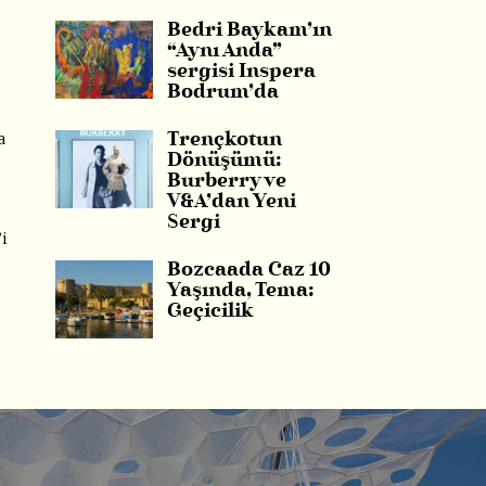
Bedri Baykam’ın
“Aynı Anda”
sergisi Inspera
Bodrum’da
a
Trençkotun
Dönüşümü:
Burberry ve
V&A’dan Yeni
Sergi
’i
Bozcaada Caz 10
Yaşında, Tema:
Geçicilik