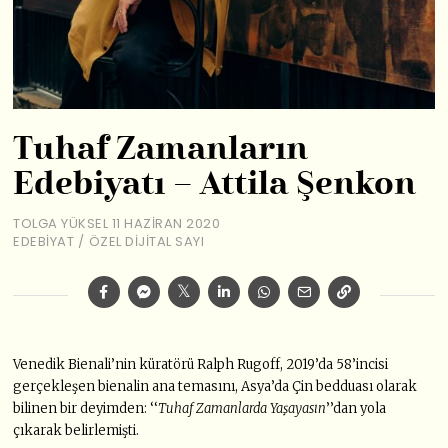
Tuhaf Zamanların
Edebiyatı – Attila Şenkon
TOLGA YÜKSEL
11 HAZIRAN 2020
EDEBIYAT
/
ÖZEL DIJITAL SAYI
Venedik Bienali’nin küratörü Ralph Rugoff, 2019’da 58’incisi
gerçekleşen bienalin ana temasını, Asya’da Çin bedduası olarak
bilinen bir deyimden: ‘‘
Tuhaf Zamanlarda Yaşayasın
’’dan yola
çıkarak belirlemişti.