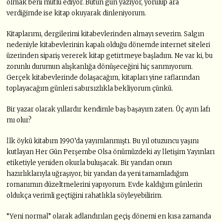
olmak beni mutlu ediyor. Bütün gün yazıyor, yorulup ara
verdiğimde ise kitap okuyarak dinleniyorum.
Kitaplarımı, dergilerimi kitabevlerinden almayı severim. Salgın
nedeniyle kitabevlerinin kapalı olduğu dönemde internet siteleri
üzerinden sipariş vererek kitap getirtmeye başladım. Ne var ki, bu
zorunlu durumun alışkanlığa dönüşeceğini hiç sanmıyorum.
Gerçek kitabevlerinde dolaşacağım, kitapları yine raflarından
toplayacağım günleri sabırsızlıkla bekliyorum çünkü.
Bir yazar olarak yıllardır kendimle baş başayım zaten. Üç ayın lafı
mı olur?
İlk öykü kitabım 1990’da yayımlanmıştı. Bu yıl otuzuncu yaşını
kutlayan Her Gün Perşembe Olsa önümüzdeki ay İletişim Yayınları
etiketiyle yeniden okurla buluşacak. Bir yandan onun
hazırlıklarıyla uğraşıyor, bir yandan da yeni tamamladığım
romanımın düzeltmelerini yapıyorum. Evde kaldığım günlerin
oldukça verimli geçtiğini rahatlıkla söyleyebilirim.
“Yeni normal” olarak adlandırılan geçiş dönemi en kısa zamanda