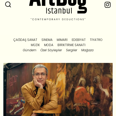
ÇAĞDAŞ SANAT
SINEMA
MIMARI
EDEBIYAT
TIYATRO
MÜZIK
MODA
BIRIKTIRME SANATI
Gündem
Özel Söyleşiler
Sergiler
Mağaza