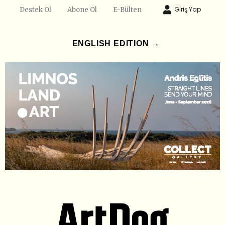
Giriş Yap
Destek Ol
Abone Ol
E-Bülten
ENGLISH EDITION →