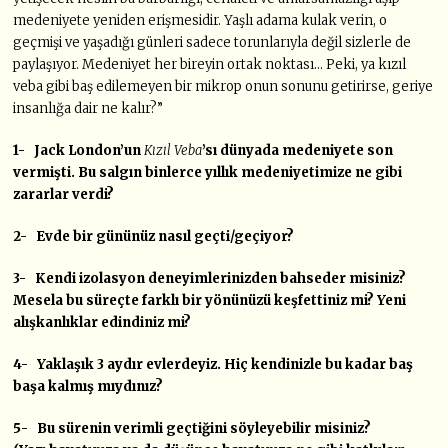
medeniyete yeniden erişmesidir. Yaşlı adama kulak verin, o
geçmişi ve yaşadığı günleri sadece torunlarıyla değil sizlerle de
paylaşıyor. Medeniyet her bireyin ortak noktası… Peki, ya kızıl
veba gibi baş edilemeyen bir mikrop onun sonunu getirirse, geriye
insanlığa dair ne kalır?”
1- Jack London’un
Kızıl Veba
’sı dünyada medeniyete son
vermişti. Bu salgın binlerce yıllık medeniyetimize ne gibi
zararlar verdi?
2- Evde bir gününüz nasıl geçti/geçiyor?
3- Kendi izolasyon deneyimlerinizden bahseder misiniz?
Mesela bu süreçte farklı bir yönünüzü keşfettiniz mi? Yeni
alışkanlıklar edindiniz mi?
4- Yaklaşık 3 aydır evlerdeyiz. Hiç kendinizle bu kadar baş
başa kalmış mıydınız?
5- Bu sürenin verimli geçtiğini söyleyebilir misiniz?