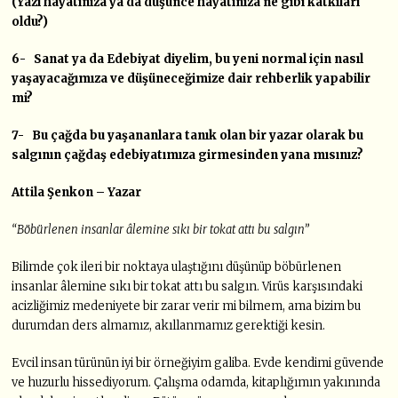
(Yazı hayatınıza ya da düşünce hayatınıza ne gibi katkıları
oldu?)
6- Sanat ya da Edebiyat diyelim, bu yeni normal için nasıl
yaşayacağımıza ve düşüneceğimize dair rehberlik yapabilir
mi?
7- Bu çağda bu yaşananlara tanık olan bir yazar olarak bu
salgının çağdaş edebiyatımıza girmesinden yana mısınız?
Attila Şenkon – Yazar
“Böbürlenen insanlar âlemine sıkı bir tokat attı bu salgın”
Bilimde çok ileri bir noktaya ulaştığını düşünüp böbürlenen
insanlar âlemine sıkı bir tokat attı bu salgın. Virüs karşısındaki
acizliğimiz medeniyete bir zarar verir mi bilmem, ama bizim bu
durumdan ders almamız, akıllanmamız gerektiği kesin.
Evcil insan türünün iyi bir örneğiyim galiba. Evde kendimi güvende
ve huzurlu hissediyorum. Çalışma odamda, kitaplığımın yakınında