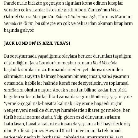
Pandemi ile birlikte geçmişte salgınları konu edinen kitaplar
yeniden çok satanlar listesine girdi. Albert Camus’nun
Veba
,
Gabriel Garcia Marquez’in
Kolera Günlerinde Aşk
, Thomas Mann’ın
Venedik’te Ölüm
, bu süreçte en çok ve tekrardan okunan kitapların
başında geliyor.
JACK LONDON’IN
KIZIL VEB
A’SI
Bu soruşturmada yaşadığımız olaylara benzer durumları taşıdığını
düşündüğüm Jack London’un meşhur romanı
Kızıl Veba
’yla
başladık sorularımıza. Romanda medeniyet, dünya üzerinden
silinmiştir. Hayatta kalmayı başaran bir avuç insan, vahşi yaşamın
ortasında, kabileler halinde kendi medeniyetlerini ve toplumsal
sınıflarını oluşturmuştur. Ancak sanattan bilime kadar her türlü
bilgiden yoksundurlar. İlkel zamanlara geri dönülmüş, yaşam yine
‘yemek-çoğalmak-hayatta kalmak’ üçgenine hapsedilmiştir.
Yetişen yeni nesil de dünyayı hurafelerden ibaret görmekte, her
türlü batıla inanmaktadır. Yitip giden eski dünyanın sırlarını
hatırlayan, hayatta kalan tek insan da yaşı artık bir hayli ilerlemiş
olan Profesör James Howard Smith’tir ve onun da tek umudu
yetişecek neslin bu barbarlığı, cehaleti ve umursamazlığı aşıp