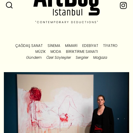
ÇAĞDAŞ SANAT
SINEMA
MIMARI
EDEBIYAT
TIYATRO
MÜZIK
MODA
BIRIKTIRME SANATI
Gündem
Özel Söyleşiler
Sergiler
Mağaza