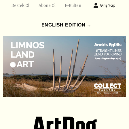
Giriş Yap
Destek Ol
Abone Ol
E-Bülten
ENGLISH EDITION →