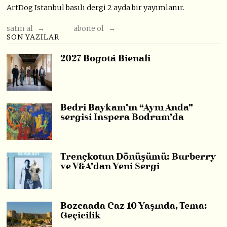
ArtDog Istanbul basılı dergi 2 ayda bir yayımlanır.
satın al →
abone ol →
SON YAZILAR
2027 Bogotá Bienali
Bedri Baykam’ın “Aynı Anda”
sergisi Inspera Bodrum’da
Trençkotun Dönüşümü: Burberry
ve V&A’dan Yeni Sergi
Bozcaada Caz 10 Yaşında, Tema:
Geçicilik