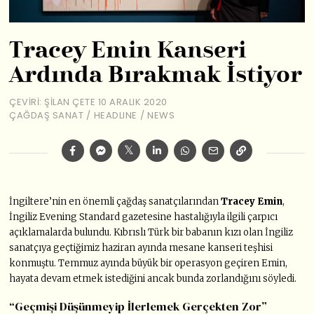
Tracey Emin Kanseri
Ardında Bırakmak İstiyor
ÇEVIRI: ŞILAN ÇETE
10 ARALIK 2020
ÇAĞDAŞ SANAT
/
HEADLINE
/
NEWS
İngiltere’nin en önemli çağdaş sanatçılarından
Tracey Emin
,
İngiliz Evening Standard gazetesine hastalığıyla ilgili çarpıcı
açıklamalarda bulundu. Kıbrıslı Türk bir babanın kızı olan İngiliz
sanatçıya geçtiğimiz haziran ayında mesane kanseri teşhisi
konmuştu. Temmuz ayında büyük bir operasyon geçiren Emin,
hayata devam etmek istediğini ancak bunda zorlandığını söyledi.
“Geçmişi Düşünmeyip İlerlemek Gerçekten Zor”