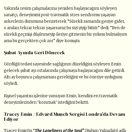
Yakında resim çalışmalarına yeniden başlayacağını söyleyen
sanatçı, deneyimini post-travmatik stres sendromu yaşayan
askerlerin durumuna benzeterek “Sürekli zamanda geriye gider,
o anıları tekrar tekrar yaşarsanız bu sizi yiyip bitirir” dedi. “Ben de
sürekli geçmişi düşünmeyip ileriye gitmenin bir yolunu bulmalıyım
ama bu gerçekten çok zor” diye konuştu.
Şubat Ayında Geri Dönecek
Gördüğü tedavi sayesinde sağlığının düzeldiğini söyleyen Emin
gelecek şubat ayı ortalarında çalışmaya başlayacağını dile getirdi.
Altı ay boyunca çalışmaması gerektiğini ve bu öneriye uyduğunu
söyledi.
Kişisel yaşantısı işlerine yansıyan Emin, kendini en travmatik
deneyimlerinden ‘korumak’ istediğini belirtti.
Tracey Emin / Edvard Munch Sergisi Londra’da Devam
Ediyor
Tracey Emin’in “
The Loneliness of the Soul”
(Ruhun Yalnızlığı) adlı