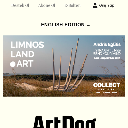
Giriş Yap
Destek Ol
Abone Ol
E-Bülten
ENGLISH EDITION →