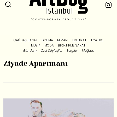
ÇAĞDAŞ SANAT
SINEMA
MIMARI
EDEBIYAT
TIYATRO
MÜZIK
MODA
BIRIKTIRME SANATI
Gündem
Özel Söyleşiler
Sergiler
Mağaza
Ziyade Apartmanı