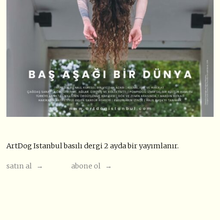
ArtDog Istanbul basılı dergi 2 ayda bir yayımlanır.
satın al →
abone ol →